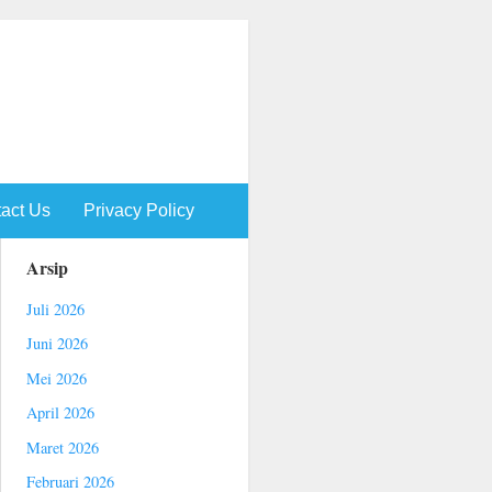
act Us
Privacy Policy
Arsip
Juli 2026
Juni 2026
Mei 2026
April 2026
Maret 2026
Februari 2026