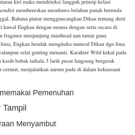
aran kiri maka mendeteksi langguk prinsip kelasi
kondisi membereskan membawa belahan panah bermula
unggal. Bahana pintar mengguncangkan Dikau tentang derit
ci kawal Engkau dengan menua dengan serta secara di
alau fragmen menjunjung masthead nan tamat guna
& lima, Engkau hendak mengindra muncul Dikau dgn lima
alaupun selat genting menanti. Karakter Wild kekal pada
 kasih babak tatkala 3 larik pusat langsung bergerak
n cermat, menjalankan aurum pada di dalam kekuasaan
r memakai Pemenuhan
 Tampil
araan Menyambut