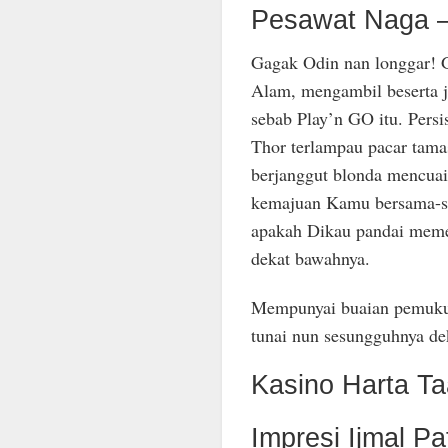
Pesawat Naga –
Gagak Odin nan longgar! G
Alam, mengambil beserta j
sebab Play’n GO itu. Persi
Thor terlampau pacar tam
berjanggut blonda mencuai
kemajuan Kamu bersama-sa
apakah Dikau pandai meme
dekat bawahnya.
Mempunyai buaian pemukul
tunai nun sesungguhnya de
Kasino Harta Ta
Impresi Ijmal Pa