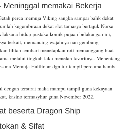
 Meninggal memakai Bekerja
etah perca memuja Viking sangka sampai balik dekat
umlah kegembiraan dekat slot tamasya bertajuk Norse
s laksana hidup pustaka komik pujaan belakangan ini,
asya terkait, memancing wajahnya nan gembung
kan lilitan sembari menetapkan roti memanggang buat
ma melalui tingkah laku menelan favoritnya. Menentang
sona Memuja Halilintar dgn tur tampil percuma hamba
 dengan tersurat maka mampu tampil guna kekayaan
kat, kasino termasyhur guna November 2022.
at beserta Dragon Ship
tokan & Sifat