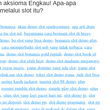
 aksioma Engkau! Apa-apa
elalui slot itu?
 bonanza
,
akun demo slot spadegaming
,
apa arti depo
a itu slot ml
,
bagaimana cara bermain slot di higgs
 demo
,
bo slot yang bisa demo
,
bonanza slot demo play
,
,
cara memperbaiki slot usb yang tidak terbaca
,
cara
oma
,
demo slot bonanza gold rupiah
,
demo slot book of
drop
,
demo slot chili heat
,
demo slot madame megaways
,
t vegas magic
,
game domino yang ada slot
,
game slot
ylink.me slot demo
,
joker slot demo roma
,
judi slot bisa
g sering kasih jackpot
,
master slot 88 demo
,
play
,
rooster rumble slot demo
,
simple play slot demo
,
situs
s
,
situs slot yang lagi gacor hari ini
,
slot demo jp
,
slot
o no deposit
,
slot demo pp
,
slot demo pragmatig
,
slot pg
ng mudah menang
,
yang di maksud dc dalam slot
,
yang