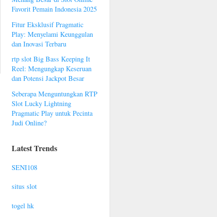
Favorit Pemain Indonesia 2025
Fitur Eksklusif Pragmatic
Play: Menyelami Keunggulan
dan Inovasi Terbaru
rtp slot Big Bass Keeping It
Reel: Mengungkap Keseruan
dan Potensi Jackpot Besar
Seberapa Menguntungkan RTP
Slot Lucky Lightning
Pragmatic Play untuk Pecinta
Judi Online?
Latest Trends
SENI108
situs slot
togel hk