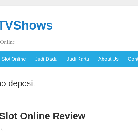
sTVShows
 Online
Slot Online
Judi Dadu
Judi Kartu
About Us
Cont
no deposit
Slot Online Review
23