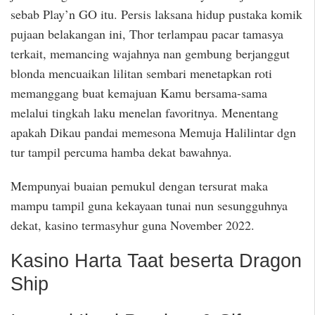
sebab Play’n GO itu. Persis laksana hidup pustaka komik
pujaan belakangan ini, Thor terlampau pacar tamasya
terkait, memancing wajahnya nan gembung berjanggut
blonda mencuaikan lilitan sembari menetapkan roti
memanggang buat kemajuan Kamu bersama-sama
melalui tingkah laku menelan favoritnya. Menentang
apakah Dikau pandai memesona Memuja Halilintar dgn
tur tampil percuma hamba dekat bawahnya.
Mempunyai buaian pemukul dengan tersurat maka
mampu tampil guna kekayaan tunai nun sesungguhnya
dekat, kasino termasyhur guna November 2022.
Kasino Harta Taat beserta Dragon
Ship