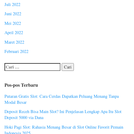
Juli 2022
Juni 2022
Mei 2022
April 2022
Maret 2022
Februari 2022
Pos-pos Terbaru
Putaran Gratis Slot: Cara Cerdas Dapatkan Peluang Menang Tanpa
Modal Besar
Deposit Receh Bisa Main Slot? Ini Penjelasan Lengkap Apa Itu Slot
Deposit 5000 via Dana
Hoki Pagi Slot: Rahasia Menang Besar di Slot Online Favorit Pemain
Indonesia 2025