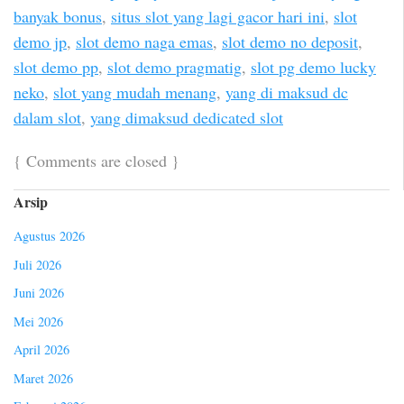
banyak bonus
,
situs slot yang lagi gacor hari ini
,
slot
demo jp
,
slot demo naga emas
,
slot demo no deposit
,
slot demo pp
,
slot demo pragmatig
,
slot pg demo lucky
neko
,
slot yang mudah menang
,
yang di maksud dc
dalam slot
,
yang dimaksud dedicated slot
{
Comments are closed
}
Arsip
Agustus 2026
Juli 2026
Juni 2026
Mei 2026
April 2026
Maret 2026