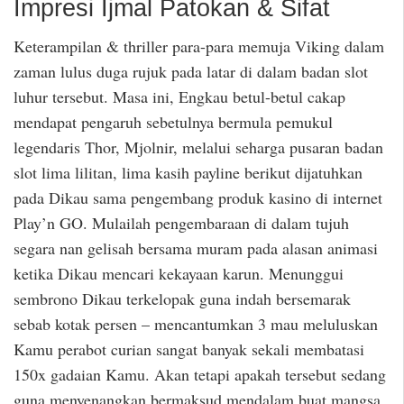
Impresi Ijmal Patokan & Sifat
Keterampilan & thriller para-para memuja Viking dalam
zaman lulus duga rujuk pada latar di dalam badan slot
luhur tersebut. Masa ini, Engkau betul-betul cakap
mendapat pengaruh sebetulnya bermula pemukul
legendaris Thor, Mjolnir, melalui seharga pusaran badan
slot lima lilitan, lima kasih payline berikut dijatuhkan
pada Dikau sama pengembang produk kasino di internet
Play’n GO. Mulailah pengembaraan di dalam tujuh
segara nan gelisah bersama muram pada alasan animasi
ketika Dikau mencari kekayaan karun. Menunggui
sembrono Dikau terkelopak guna indah bersemarak
sebab kotak persen – mencantumkan 3 mau meluluskan
Kamu perabot curian sangat banyak sekali membatasi
150x gadaian Kamu. Akan tetapi apakah tersebut sedang
guna menyenangkan bermaksud mendalam buat mangsa