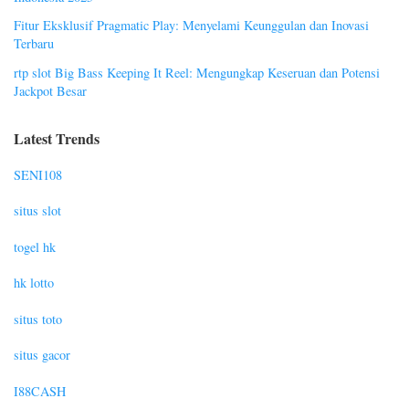
Fitur Eksklusif Pragmatic Play: Menyelami Keunggulan dan Inovasi
Terbaru
rtp slot Big Bass Keeping It Reel: Mengungkap Keseruan dan Potensi
Jackpot Besar
Latest Trends
SENI108
situs slot
togel hk
hk lotto
situs toto
situs gacor
I88CASH