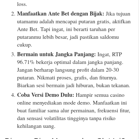
loss.
Manfaatkan Ante Bet dengan Bijak:
Jika tujuan
utamamu adalah mencapai putaran gratis, aktifkan
Ante Bet. Tapi ingat, ini berarti taruhan per
putaranmu lebih besar, jadi pastikan saldomu
cukup.
Bermain untuk Jangka Panjang:
Ingat, RTP
96.71% bekerja optimal dalam jangka panjang.
Jangan berharap langsung profit dalam 20-30
putaran. Nikmati proses, grafis, dan fiturnya.
Biarkan sesi bermain jadi hiburan, bukan tekanan.
Coba Versi Demo Dulu:
Hampir semua casino
online menyediakan mode demo. Manfaatkan ini
buat familiar sama alur permainan, frekuensi fitur,
dan sensasi volatilitas tingginya tanpa risiko
kehilangan uang.