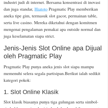
industri judi di internet. Bersama konsentrasi di inovasi
dan juga standar,
Hiatoto
Pragmatic Play memberikan
aneka tipe gim, termasuk slot gacor, permainan table,
serta live casino. Mereka diketahui dengan komitmen
mengenai pengalaman pemakai apa outside normal dan
juga keselamatan siapa strict.
Jenis-Jenis Slot Online apa Dijual
oleh Pragmatic Play
Pragmatic Play punya aneka jenis slot siapa mampu
memenuhi selera segala partisipan.Berikut ialah sedikit
kategori pokok:
1. Slot Online Klasik
Slot klasik biasanya punya tiga gulungan serta simbol-