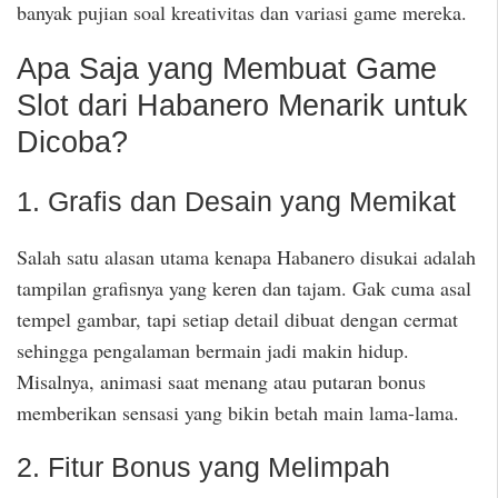
banyak pujian soal kreativitas dan variasi game mereka.
Apa Saja yang Membuat Game
Slot dari Habanero Menarik untuk
Dicoba?
1. Grafis dan Desain yang Memikat
Salah satu alasan utama kenapa Habanero disukai adalah
tampilan grafisnya yang keren dan tajam. Gak cuma asal
tempel gambar, tapi setiap detail dibuat dengan cermat
sehingga pengalaman bermain jadi makin hidup.
Misalnya, animasi saat menang atau putaran bonus
memberikan sensasi yang bikin betah main lama-lama.
2. Fitur Bonus yang Melimpah