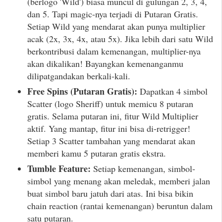
(berlogo 'Wild') biasa muncul di gulungan 2, 3, 4,
dan 5. Tapi magic-nya terjadi di Putaran Gratis.
Setiap Wild yang mendarat akan punya multiplier
acak (2x, 3x, 4x, atau 5x). Jika lebih dari satu Wild
berkontribusi dalam kemenangan, multiplier-nya
akan dikalikan! Bayangkan kemenanganmu
dilipatgandakan berkali-kali.
Free Spins (Putaran Gratis):
Dapatkan 4 simbol
Scatter (logo Sheriff) untuk memicu 8 putaran
gratis. Selama putaran ini, fitur Wild Multiplier
aktif. Yang mantap, fitur ini bisa di-retrigger!
Setiap 3 Scatter tambahan yang mendarat akan
memberi kamu 5 putaran gratis ekstra.
Tumble Feature:
Setiap kemenangan, simbol-
simbol yang menang akan meledak, memberi jalan
buat simbol baru jatuh dari atas. Ini bisa bikin
chain reaction (rantai kemenangan) beruntun dalam
satu putaran.