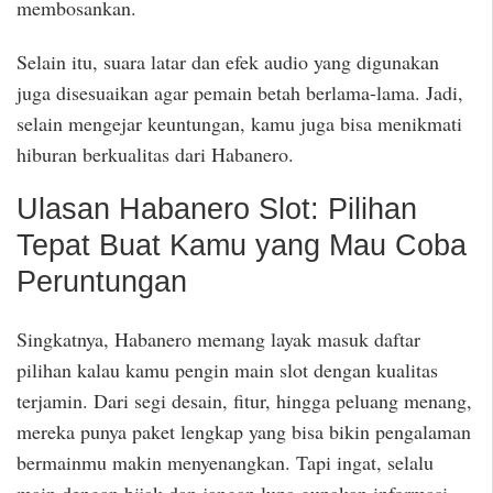
membosankan.
Selain itu, suara latar dan efek audio yang digunakan
juga disesuaikan agar pemain betah berlama-lama. Jadi,
selain mengejar keuntungan, kamu juga bisa menikmati
hiburan berkualitas dari Habanero.
Ulasan Habanero Slot: Pilihan
Tepat Buat Kamu yang Mau Coba
Peruntungan
Singkatnya, Habanero memang layak masuk daftar
pilihan kalau kamu pengin main slot dengan kualitas
terjamin. Dari segi desain, fitur, hingga peluang menang,
mereka punya paket lengkap yang bisa bikin pengalaman
bermainmu makin menyenangkan. Tapi ingat, selalu