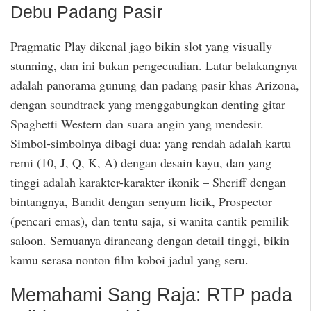
Debu Padang Pasir
Pragmatic Play dikenal jago bikin slot yang visually
stunning, dan ini bukan pengecualian. Latar belakangnya
adalah panorama gunung dan padang pasir khas Arizona,
dengan soundtrack yang menggabungkan denting gitar
Spaghetti Western dan suara angin yang mendesir.
Simbol-simbolnya dibagi dua: yang rendah adalah kartu
remi (10, J, Q, K, A) dengan desain kayu, dan yang
tinggi adalah karakter-karakter ikonik – Sheriff dengan
bintangnya, Bandit dengan senyum licik, Prospector
(pencari emas), dan tentu saja, si wanita cantik pemilik
saloon. Semuanya dirancang dengan detail tinggi, bikin
kamu serasa nonton film koboi jadul yang seru.
Memahami Sang Raja: RTP pada