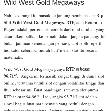
Wild West Gold Megaways
Rtp
Nah, sekarang kita masuk ke jantung pembahasan:
Slot Wild West Gold Megaways
. RTP, atau Return to
Player, adalah persentase teoretis dari total taruhan yang
akan dikembalikan ke pemain dalam jangka panjang. Ini
bukan jaminan kemenangan per sesi, tapi lebih seperti
indikator seberapa 'murah hati' mesin slot itu secara
matematis.
RTP sebesar
Wild West Gold Megaways punya
96.71%
. Angka ini termasuk sangat tinggi di dunia slot
online, terutama untuk slot dengan volatilitas tinggi dan
fitur sebesar ini. Buat bandingin, rata-rata slot punya
RTP sekitar 94-96%. Jadi, angka 96.71% itu adalah
sinyal bagus buat para pemain yang peduli dengan
peluang jangka panjang. Artinya, secara statistik, untuk