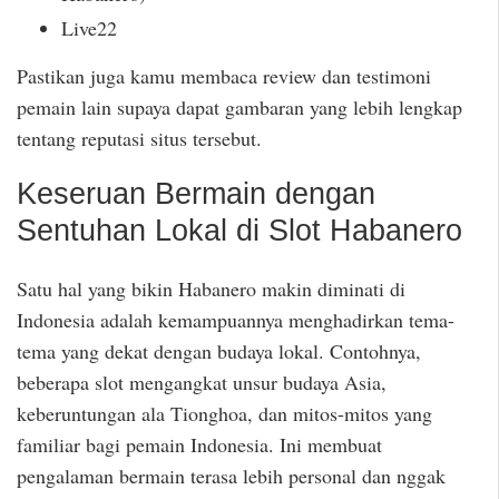
Live22
Pastikan juga kamu membaca review dan testimoni
pemain lain supaya dapat gambaran yang lebih lengkap
tentang reputasi situs tersebut.
Keseruan Bermain dengan
Sentuhan Lokal di Slot Habanero
Satu hal yang bikin Habanero makin diminati di
Indonesia adalah kemampuannya menghadirkan tema-
tema yang dekat dengan budaya lokal. Contohnya,
beberapa slot mengangkat unsur budaya Asia,
keberuntungan ala Tionghoa, dan mitos-mitos yang
familiar bagi pemain Indonesia. Ini membuat
pengalaman bermain terasa lebih personal dan nggak