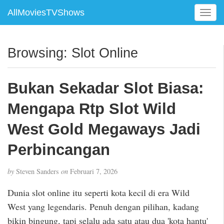
AllMoviesTVShows
T
o
g
g
Browsing: Slot Online
l
e
n
Bukan Sekadar Slot Biasa:
a
v
Mengapa Rtp Slot Wild
i
g
West Gold Megaways Jadi
a
Perbincangan
t
i
o
by
Steven Sanders
on
Februari 7, 2026
n
Dunia slot online itu seperti kota kecil di era Wild
West yang legendaris. Penuh dengan pilihan, kadang
bikin bingung, tapi selalu ada satu atau dua 'kota hantu'