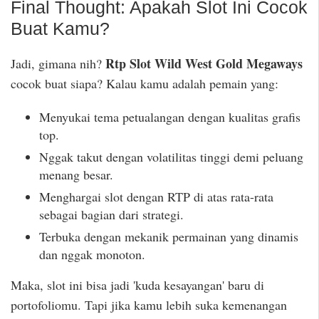
Final Thought: Apakah Slot Ini Cocok
Buat Kamu?
Rtp Slot Wild West Gold Megaways
Jadi, gimana nih?
cocok buat siapa? Kalau kamu adalah pemain yang:
Menyukai tema petualangan dengan kualitas grafis
top.
Nggak takut dengan volatilitas tinggi demi peluang
menang besar.
Menghargai slot dengan RTP di atas rata-rata
sebagai bagian dari strategi.
Terbuka dengan mekanik permainan yang dinamis
dan nggak monoton.
Maka, slot ini bisa jadi 'kuda kesayangan' baru di
portofoliomu. Tapi jika kamu lebih suka kemenangan