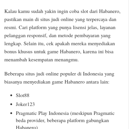
Kalau kamu sudah yakin ingin coba slot dari Habanero,
pastikan main di situs judi online yang terpercaya dan
resmi. Cari platform yang punya lisensi jelas, layanan
pelanggan responsif, dan metode pembayaran yang
lengkap. Selain itu, cek apakah mereka menyediakan
bonus khusus untuk game Habanero, karena ini bisa
menambah kesempatan menangmu.
Beberapa situs judi online populer di Indonesia yang
biasanya menyediakan game Habanero antara lain:
Slot88
Joker123
Pragmatic Play Indonesia (meskipun Pragmatic
beda provider, beberapa platform gabungkan
Habanero)