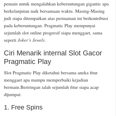
pemain untuk mengalahkan keberuntungan gigantic apa
berkelanjutan naik bersamaan waktu. Masing-Masing
judi siapa ditempatkan atas permainan ini berkontribusi
pada keberuntungan. Pragmatic Play mempunyai
sejumlah slot online progresif siapa menggaet, sama
seperti
Joker’s Jewels
.
Ciri Menarik internal Slot Gacor
Pragmatic Play
Slot Pragmatic Play diketahui bersama aneka fitur
menggaet apa mampu memperbaiki kejadian
bermain.Beriringan ialah sejumlah fitur siapa acap
dijumpai:
1. Free Spins