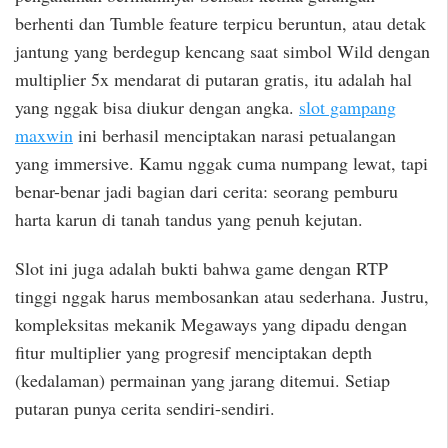
berhenti dan Tumble feature terpicu beruntun, atau detak
jantung yang berdegup kencang saat simbol Wild dengan
multiplier 5x mendarat di putaran gratis, itu adalah hal
yang nggak bisa diukur dengan angka.
slot gampang
maxwin
ini berhasil menciptakan narasi petualangan
yang immersive. Kamu nggak cuma numpang lewat, tapi
benar-benar jadi bagian dari cerita: seorang pemburu
harta karun di tanah tandus yang penuh kejutan.
Slot ini juga adalah bukti bahwa game dengan RTP
tinggi nggak harus membosankan atau sederhana. Justru,
kompleksitas mekanik Megaways yang dipadu dengan
fitur multiplier yang progresif menciptakan depth
(kedalaman) permainan yang jarang ditemui. Setiap
putaran punya cerita sendiri-sendiri.