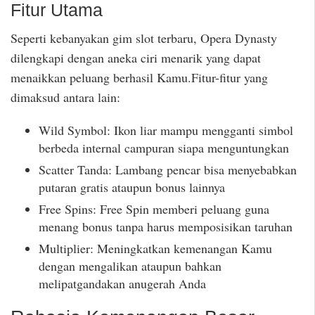
Fitur Utama
Seperti kebanyakan gim slot terbaru, Opera Dynasty
dilengkapi dengan aneka ciri menarik yang dapat
menaikkan peluang berhasil Kamu.Fitur-fitur yang
dimaksud antara lain:
Wild Symbol: Ikon liar mampu mengganti simbol
berbeda internal campuran siapa menguntungkan
Scatter Tanda: Lambang pencar bisa menyebabkan
putaran gratis ataupun bonus lainnya
Free Spins: Free Spin memberi peluang guna
menang bonus tanpa harus memposisikan taruhan
Multiplier: Meningkatkan kemenangan Kamu
dengan mengalikan ataupun bahkan
melipatgandakan anugerah Anda