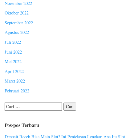
November 2022
Oktober 2022
September 2022
Agustus 2022
Juli 2022
Juni 2022
Mei 2022
April 2022
Maret 2022
Februari 2022
Pos-pos Terbaru
Deposit Receh Bisa Main Slot? Ini Penjelasan Lengkap Apa Itu Slot