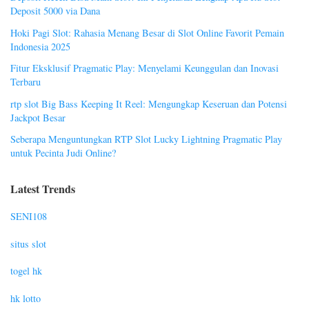
Deposit 5000 via Dana
Hoki Pagi Slot: Rahasia Menang Besar di Slot Online Favorit Pemain
Indonesia 2025
Fitur Eksklusif Pragmatic Play: Menyelami Keunggulan dan Inovasi
Terbaru
rtp slot Big Bass Keeping It Reel: Mengungkap Keseruan dan Potensi
Jackpot Besar
Seberapa Menguntungkan RTP Slot Lucky Lightning Pragmatic Play
untuk Pecinta Judi Online?
Latest Trends
SENI108
situs slot
togel hk
hk lotto