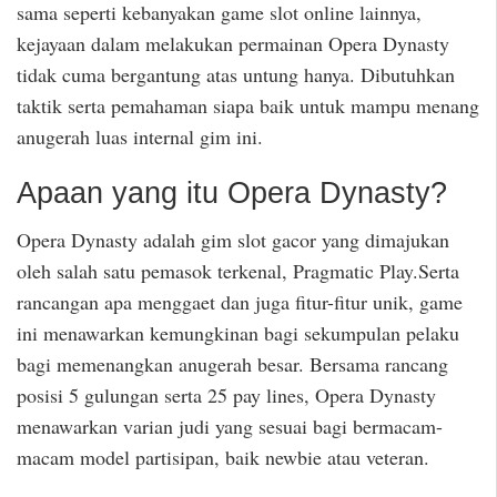
sama seperti kebanyakan game slot online lainnya,
kejayaan dalam melakukan permainan Opera Dynasty
tidak cuma bergantung atas untung hanya. Dibutuhkan
taktik serta pemahaman siapa baik untuk mampu menang
anugerah luas internal gim ini.
Apaan yang itu Opera Dynasty?
Opera Dynasty adalah gim slot gacor yang dimajukan
oleh salah satu pemasok terkenal, Pragmatic Play.Serta
rancangan apa menggaet dan juga fitur-fitur unik, game
ini menawarkan kemungkinan bagi sekumpulan pelaku
bagi memenangkan anugerah besar. Bersama rancang
posisi 5 gulungan serta 25 pay lines, Opera Dynasty
menawarkan varian judi yang sesuai bagi bermacam-
macam model partisipan, baik newbie atau veteran.