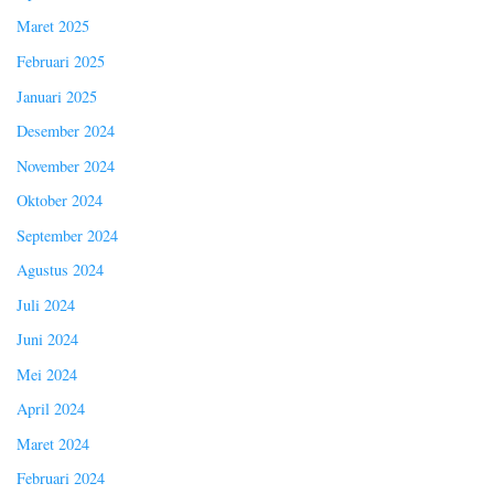
Maret 2025
Februari 2025
Januari 2025
Desember 2024
November 2024
Oktober 2024
September 2024
Agustus 2024
Juli 2024
Juni 2024
Mei 2024
April 2024
Maret 2024
Februari 2024