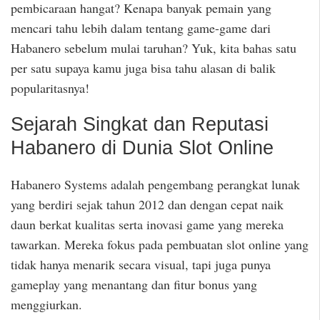
pembicaraan hangat? Kenapa banyak pemain yang
mencari tahu lebih dalam tentang game-game dari
Habanero sebelum mulai taruhan? Yuk, kita bahas satu
per satu supaya kamu juga bisa tahu alasan di balik
popularitasnya!
Sejarah Singkat dan Reputasi
Habanero di Dunia Slot Online
Habanero Systems adalah pengembang perangkat lunak
yang berdiri sejak tahun 2012 dan dengan cepat naik
daun berkat kualitas serta inovasi game yang mereka
tawarkan. Mereka fokus pada pembuatan slot online yang
tidak hanya menarik secara visual, tapi juga punya
gameplay yang menantang dan fitur bonus yang
menggiurkan.