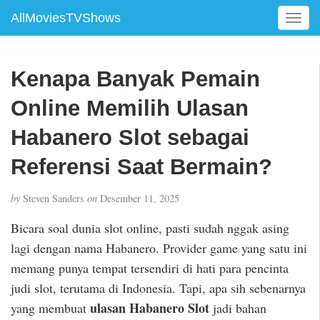
AllMoviesTVShows
T
o
g
g
Kenapa Banyak Pemain
l
e
Online Memilih Ulasan
n
a
Habanero Slot sebagai
v
Referensi Saat Bermain?
i
g
a
by
Steven Sanders
on
Desember 11, 2025
t
i
Bicara soal dunia slot online, pasti sudah nggak asing
o
lagi dengan nama Habanero. Provider game yang satu ini
n
memang punya tempat tersendiri di hati para pencinta
judi slot, terutama di Indonesia. Tapi, apa sih sebenarnya
ulasan Habanero Slot
yang membuat
jadi bahan