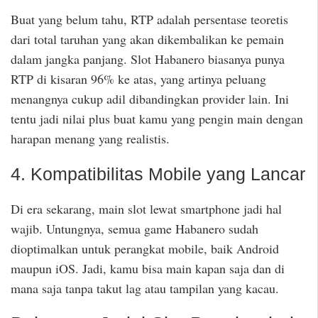
Buat yang belum tahu, RTP adalah persentase teoretis
dari total taruhan yang akan dikembalikan ke pemain
dalam jangka panjang. Slot Habanero biasanya punya
RTP di kisaran 96% ke atas, yang artinya peluang
menangnya cukup adil dibandingkan provider lain. Ini
tentu jadi nilai plus buat kamu yang pengin main dengan
harapan menang yang realistis.
4. Kompatibilitas Mobile yang Lancar
Di era sekarang, main slot lewat smartphone jadi hal
wajib. Untungnya, semua game Habanero sudah
dioptimalkan untuk perangkat mobile, baik Android
maupun iOS. Jadi, kamu bisa main kapan saja dan di
mana saja tanpa takut lag atau tampilan yang kacau.