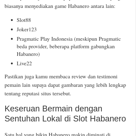
biasanya menyediakan game Habanero antara lain:
Slot88
Joker123
Pragmatic Play Indonesia (meskipun Pragmatic
beda provider, beberapa platform gabungkan
Habanero)
Live22
Pastikan juga kamu membaca review dan testimoni
pemain lain supaya dapat gambaran yang lebih lengkap
tentang reputasi situs tersebut.
Keseruan Bermain dengan
Sentuhan Lokal di Slot Habanero
Satu hal yang bikin Habanero makin diminati di