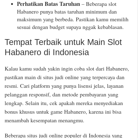
Perhatikan Batas Taruhan
– Beberapa slot
Habanero punya batas taruhan minimum dan
maksimum yang berbeda. Pastikan kamu memilih
sesuai dengan budget supaya nggak kebablasan.
Tempat Terbaik untuk Main Slot
Habanero di Indonesia
Kalau kamu sudah yakin ingin coba slot dari Habanero,
pastikan main di situs judi online yang terpercaya dan
resmi. Cari platform yang punya lisensi jelas, layanan
pelanggan responsif, dan metode pembayaran yang
lengkap. Selain itu, cek apakah mereka menyediakan
bonus khusus untuk game Habanero, karena ini bisa
menambah kesempatan menangmu.
Beberapa situs judi online populer di Indonesia yang