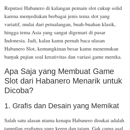
Reputasi Habanero di kalangan pemain slot cukup solid
karena menyediakan berbagai jenis tema slot yang
variatif, mulai dari petualangan, buah-buahan klasik,
hingga tema Asia yang sangat digemari di pasar
Indonesia. Jadi, kalau kamu pernah baca ulasan
Habanero Slot, kemungkinan besar kamu menemukan
banyak pujian soal kreativitas dan variasi game mereka.
Apa Saja yang Membuat Game
Slot dari Habanero Menarik untuk
Dicoba?
1. Grafis dan Desain yang Memikat
Salah satu alasan utama kenapa Habanero disukai adalah
tampilan grafisnya yang keren dan tajam. Gak cuma asal