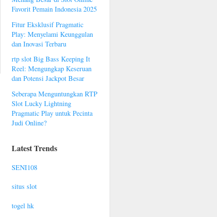
Favorit Pemain Indonesia 2025
Fitur Eksklusif Pragmatic
Play: Menyelami Keunggulan
dan Inovasi Terbaru
rtp slot Big Bass Keeping It
Reel: Mengungkap Keseruan
dan Potensi Jackpot Besar
Seberapa Menguntungkan RTP
Slot Lucky Lightning
Pragmatic Play untuk Pecinta
Judi Online?
Latest Trends
SENI108
situs slot
togel hk