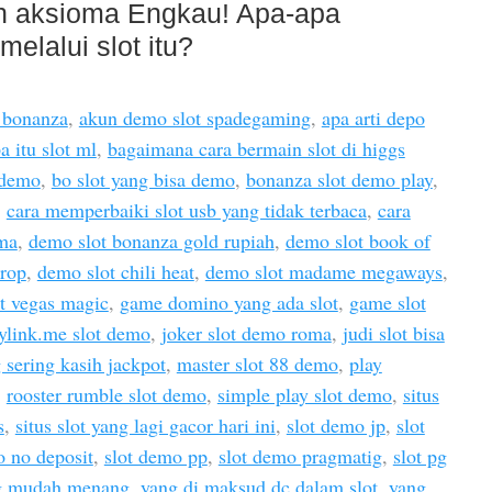
 aksioma Engkau! Apa-apa
elalui slot itu?
 bonanza
,
akun demo slot spadegaming
,
apa arti depo
a itu slot ml
,
bagaimana cara bermain slot di higgs
 demo
,
bo slot yang bisa demo
,
bonanza slot demo play
,
,
cara memperbaiki slot usb yang tidak terbaca
,
cara
oma
,
demo slot bonanza gold rupiah
,
demo slot book of
drop
,
demo slot chili heat
,
demo slot madame megaways
,
t vegas magic
,
game domino yang ada slot
,
game slot
ylink.me slot demo
,
joker slot demo roma
,
judi slot bisa
g sering kasih jackpot
,
master slot 88 demo
,
play
,
rooster rumble slot demo
,
simple play slot demo
,
situs
s
,
situs slot yang lagi gacor hari ini
,
slot demo jp
,
slot
o no deposit
,
slot demo pp
,
slot demo pragmatig
,
slot pg
ng mudah menang
,
yang di maksud dc dalam slot
,
yang