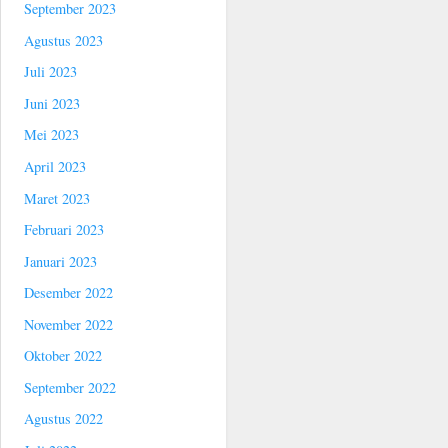
September 2023
Agustus 2023
Juli 2023
Juni 2023
Mei 2023
April 2023
Maret 2023
Februari 2023
Januari 2023
Desember 2022
November 2022
Oktober 2022
September 2022
Agustus 2022