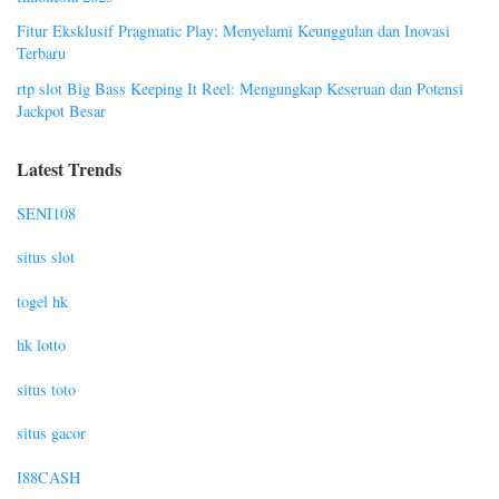
Fitur Eksklusif Pragmatic Play: Menyelami Keunggulan dan Inovasi
Terbaru
rtp slot Big Bass Keeping It Reel: Mengungkap Keseruan dan Potensi
Jackpot Besar
Latest Trends
SENI108
situs slot
togel hk
hk lotto
situs toto
situs gacor
I88CASH