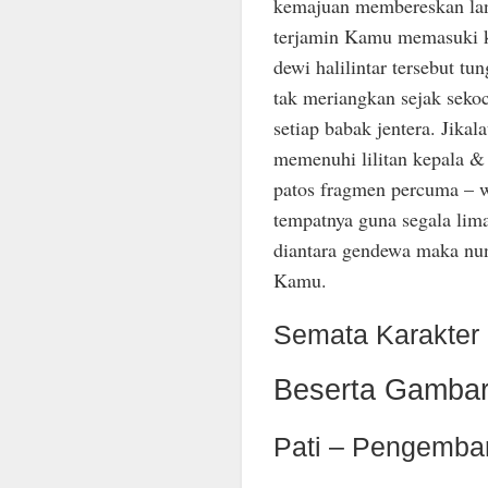
kemajuan membereskan lant
terjamin Kamu memasuki 
dewi halilintar tersebut t
tak meriangkan sejak seko
setiap babak jentera. Jik
memenuhi lilitan kepala 
patos fragmen percuma – w
tempatnya guna segala lima
diantara gendewa maka nu
Kamu.
Semata Karakte
Beserta Gambar
Pati – Pengemb