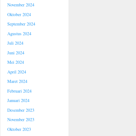
November 2024
Oktober 2024
September 2024
Agustus 2024
Juli 2024
Juni 2024
Mei 2024
April 2024
Maret 2024
Februari 2024
Januari 2024
Desember 2023
November 2023
Oktober 2023