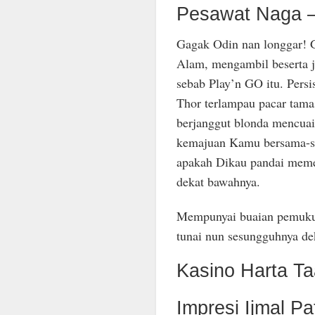
Pesawat Naga –
Gagak Odin nan longgar! G
Alam, mengambil beserta j
sebab Play’n GO itu. Persi
Thor terlampau pacar tam
berjanggut blonda mencuai
kemajuan Kamu bersama-sa
apakah Dikau pandai meme
dekat bawahnya.
Mempunyai buaian pemukul
tunai nun sesungguhnya de
Kasino Harta Ta
Impresi Ijmal Pa