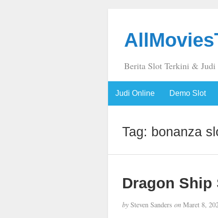
AllMovie
Berita Slot Terkini & Judi
Judi Online
Demo Slot
Tag:
bonanza sl
Dragon Ship 
by
Steven Sanders
on
Maret 8, 20