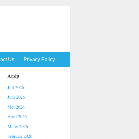
act Us
Privacy Policy
Arsip
Juli 2026
Juni 2026
Mei 2026
April 2026
Maret 2026
Februari 2026