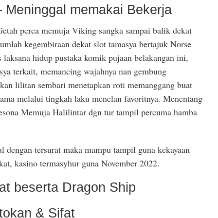
 Meninggal memakai Bekerja
etah perca memuja Viking sangka sampai balik dekat
umlah kegembiraan dekat slot tamasya bertajuk Norse
s laksana hidup pustaka komik pujaan belakangan ini,
asya terkait, memancing wajahnya nan gembung
kan lilitan sembari menetapkan roti memanggang buat
ma melalui tingkah laku menelan favoritnya. Menentang
sona Memuja Halilintar dgn tur tampil percuma hamba
 dengan tersurat maka mampu tampil guna kekayaan
kat, kasino termasyhur guna November 2022.
at beserta Dragon Ship
tokan & Sifat