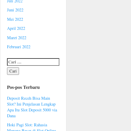
Juli 2022
Juni 2022
Mei 2022
April 2022
Maret 2022
Februari 2022
Pos-pos Terbaru
Deposit Receh Bisa Main
Slot? Ini Penjelasan Lengkap
Apa Itu Slot Deposit 5000 via
Dana
Hoki Pagi Slot: Rahasia
Menang Besar di Slot Online