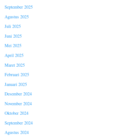
September 2025
Agustus 2025
Juli 2025
Juni 2025
Mei 2025
April 2025
Maret 2025
Februari 2025
Januari 2025
Desember 2024
November 2024
Oktober 2024
September 2024
Agustus 2024