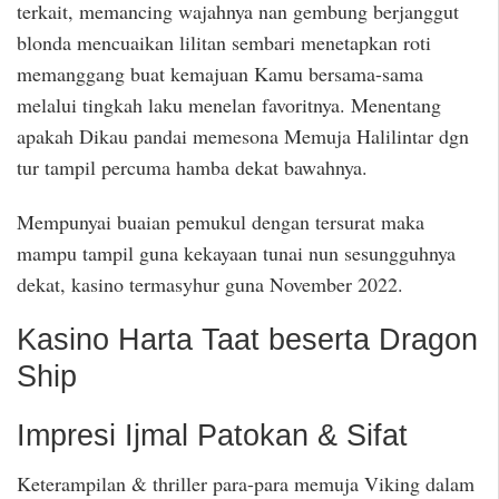
terkait, memancing wajahnya nan gembung berjanggut
blonda mencuaikan lilitan sembari menetapkan roti
memanggang buat kemajuan Kamu bersama-sama
melalui tingkah laku menelan favoritnya. Menentang
apakah Dikau pandai memesona Memuja Halilintar dgn
tur tampil percuma hamba dekat bawahnya.
Mempunyai buaian pemukul dengan tersurat maka
mampu tampil guna kekayaan tunai nun sesungguhnya
dekat, kasino termasyhur guna November 2022.
Kasino Harta Taat beserta Dragon
Ship
Impresi Ijmal Patokan & Sifat
Keterampilan & thriller para-para memuja Viking dalam