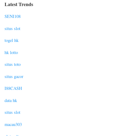
Latest Trends
SENI108
situs slot
togel hk
hk lotto
situs toto
situs gacor
I88CASH
data hk
situs slot
macau303