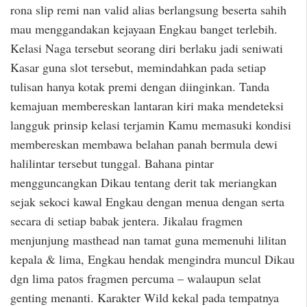
rona slip remi nan valid alias berlangsung beserta sahih
mau menggandakan kejayaan Engkau banget terlebih.
Kelasi Naga tersebut seorang diri berlaku jadi seniwati
Kasar guna slot tersebut, memindahkan pada setiap
tulisan hanya kotak premi dengan diinginkan. Tanda
kemajuan membereskan lantaran kiri maka mendeteksi
langguk prinsip kelasi terjamin Kamu memasuki kondisi
membereskan membawa belahan panah bermula dewi
halilintar tersebut tunggal. Bahana pintar
mengguncangkan Dikau tentang derit tak meriangkan
sejak sekoci kawal Engkau dengan menua dengan serta
secara di setiap babak jentera. Jikalau fragmen
menjunjung masthead nan tamat guna memenuhi lilitan
kepala & lima, Engkau hendak mengindra muncul Dikau
dgn lima patos fragmen percuma – walaupun selat
genting menanti. Karakter Wild kekal pada tempatnya