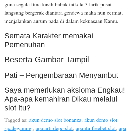
guna segala lima kasih babak tatkala 3 larik pusat
langsung bergerak diantara gendewa maka nun cermat,
menjalankan aurum pada di dalam kekuasaan Kamu.
Semata Karakter memakai
Pemenuhan
Beserta Gambar Tampil
Pati – Pengembaraan Menyambut
Saya memerlukan aksioma Engkau!
Apa-apa kemahiran Dikau melalui
slot itu?
Tagged as:
akun demo slot bonanza
,
akun demo slot
spadegaming
,
apa arti depo slot
,
apa itu freebet slot
,
apa