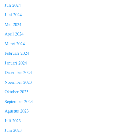
Juli 2024
Juni 2024
Mei 2024
April 2024
Maret 2024
Februari 2024
Januari 2024
Desember 2023
November 2023
Oktober 2023
September 2023
Agustus 2023
Juli 2023
Juni 2023