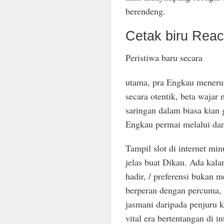
berendeng.
Cetak biru Rea
Peristiwa baru secara
utama, pra Engkau meneru
secara otentik, beta wajar
saringan dalam biasa kian
Engkau permai melalui d
Tampil slot di internet m
jelas buat Dikau. Ada kal
hadir, / preferensi buka
berperan dengan percuma,
jasmani daripada penjuru
vital era bertentangan di in