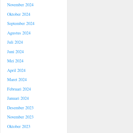
November 2024
Oktober 2024
September 2024
Agustus 2024
Juli 2024
Juni 2024
Mei 2024
April 2024
Maret 2024
Februari 2024
Januari 2024
Desember 2023
November 2023
Oktober 2023