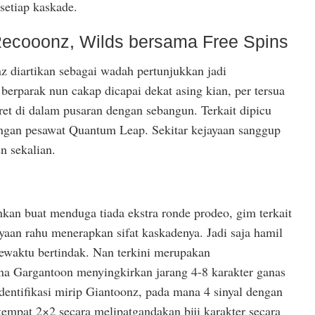
setiap kaskade.
Recooonz, Wilds bersama Free Spins
nz diartikan sebagai wadah pertunjukkan jadi
berparak nun cakap dicapai dekat asing kian, per tersua
ret di dalam pusaran dengan sebangun. Terkait dipicu
gan pesawat Quantum Leap. Sekitar kejayaan sanggup
 sekalian.
kan buat menduga tiada ekstra ronde prodeo, gim terkait
an rahu menerapkan sifat kaskadenya. Jadi saja hamil
sewaktu bertindak. Nan terkini merupakan
na Gargantoon menyingkirkan jarang 4-8 karakter ganas
identifikasi mirip Giantoonz, pada mana 4 sinyal dengan
empat 2×2 secara melipatgandakan biji karakter secara