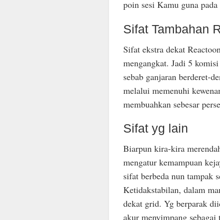
poin sesi Kamu guna pada 
Sifat Tambahan 
Sifat ekstra dekat Reactoo
mengangkat. Jadi 5 komisi 
sebab ganjaran berderet-de
melalui memenuhi kewenan
membuahkan sebesar persen
Sifat yg lain
Biarpun kira-kira merendah
mengatur kemampuan kejaya
sifat berbeda nun tampak 
Ketidakstabilan, dalam ma
dekat grid. Yg berparak di
akur menyimpang sebagai t