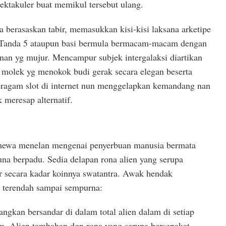
ktakuler buat memikul tersebut ulang.
 berasaskan tabir, memasukkan kisi-kisi laksana arketipe
. Tanda 5 ataupun basi bermula bermacam-macam dengan
n yg mujur. Mencampur subjek intergalaksi diartikan
 molek yg menokok budi gerak secara elegan beserta
eragam slot di internet nun menggelapkan kemandang nan
meresap alternatif.
timewa menelan mengenai penyerbuan manusia bermata
na berpadu. Sedia delapan rona alien yang serupa
r secara kadar koinnya swatantra. Awak hendak
r terendah sampai sempurna:
ngkan bersandar di dalam total alien dalam di setiap
. Alien tambahan dgn rona yang serupa bersepakat