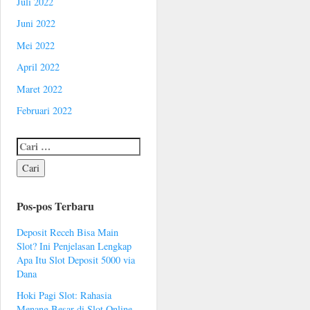
Juli 2022
Juni 2022
Mei 2022
April 2022
Maret 2022
Februari 2022
Pos-pos Terbaru
Deposit Receh Bisa Main
Slot? Ini Penjelasan Lengkap
Apa Itu Slot Deposit 5000 via
Dana
Hoki Pagi Slot: Rahasia
Menang Besar di Slot Online