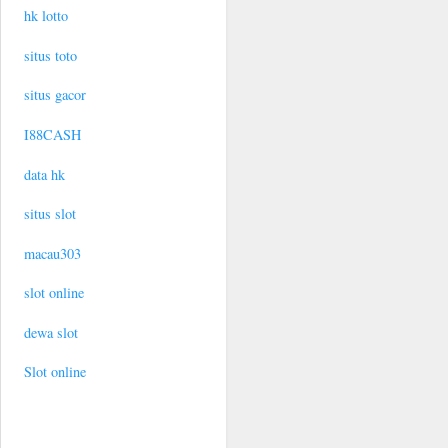
hk lotto
situs toto
situs gacor
I88CASH
data hk
situs slot
macau303
slot online
dewa slot
Slot online