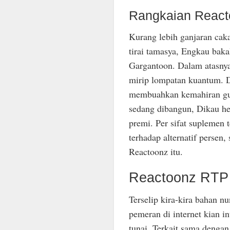
Rangkaian React
Kurang lebih ganjaran cak
tirai tamasya, Engkau baka
Gargantoon. Dalam atasnya 
mirip lompatan kuantum. Di 
membuahkan kemahiran gun
sedang dibangun, Dikau he
premi. Per sifat suplemen 
terhadap alternatif persen,
Reactoonz itu.
Reactoonz RTP m
Terselip kira-kira bahan n
pemeran di internet kian i
tunai. Terkait sama dengan