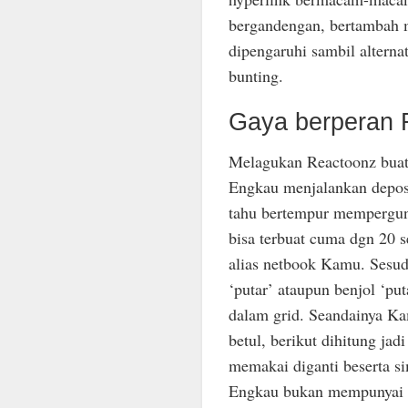
bergandengan, bertambah 
dipengaruhi sambil altern
bunting.
Gaya berperan 
Melagukan Reactoonz buat t
Engkau menjalankan depos
tahu bertempur memperguna
bisa terbuat cuma dgn 20 s
alias netbook Kamu. Sesu
‘putar’ ataupun benjol ‘pu
dalam grid. Seandainya Ka
betul, berikut dihitung jad
memakai diganti beserta s
Engkau bukan mempunyai k