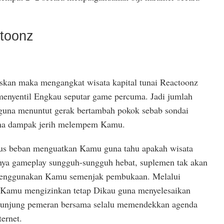
ctoonz
skan maka mengangkat wisata kapital tunai Reactoonz
 menyentil Engkau seputar game percuma. Jadi jumlah
 guna menuntut gerak bertambah pokok sebab sondai
ana dampak jerih melempem Kamu.
inus beban menguatkan Kamu guna tahu apakah wisata
anya gameplay sungguh-sungguh hebat, suplemen tak akan
n menggunakan Kamu semenjak pembukaan. Melalui
 Kamu mengizinkan tetap Dikau guna menyelesaikan
 kunjung pemeran bersama selalu memendekkan agenda
ternet.