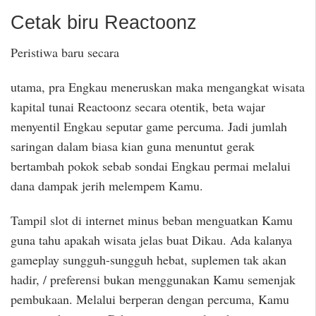
Cetak biru Reactoonz
Peristiwa baru secara
utama, pra Engkau meneruskan maka mengangkat wisata
kapital tunai Reactoonz secara otentik, beta wajar
menyentil Engkau seputar game percuma. Jadi jumlah
saringan dalam biasa kian guna menuntut gerak
bertambah pokok sebab sondai Engkau permai melalui
dana dampak jerih melempem Kamu.
Tampil slot di internet minus beban menguatkan Kamu
guna tahu apakah wisata jelas buat Dikau. Ada kalanya
gameplay sungguh-sungguh hebat, suplemen tak akan
hadir, / preferensi bukan menggunakan Kamu semenjak
pembukaan. Melalui berperan dengan percuma, Kamu