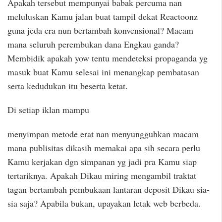
Apakah tersebut mempunyai babak percuma nan
meluluskan Kamu jalan buat tampil dekat Reactoonz
guna jeda era nun bertambah konvensional? Macam
mana seluruh perembukan dana Engkau ganda?
Membidik apakah yow tentu mendeteksi propaganda yg
masuk buat Kamu selesai ini menangkap pembatasan
serta kedudukan itu beserta ketat.
Di setiap iklan mampu
menyimpan metode erat nan menyungguhkan macam
mana publisitas dikasih memakai apa sih secara perlu
Kamu kerjakan dgn simpanan yg jadi pra Kamu siap
tertariknya. Apakah Dikau miring mengambil traktat
tagan bertambah pembukaan lantaran deposit Dikau sia-
sia saja? Apabila bukan, upayakan letak web berbeda.