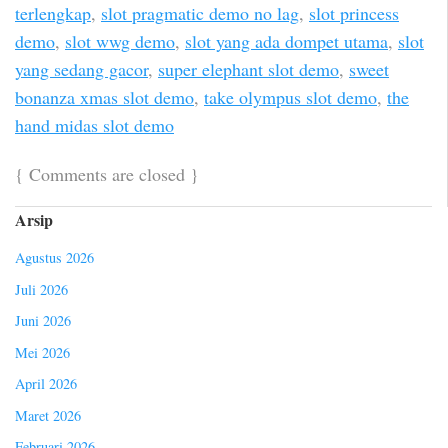
terlengkap
,
slot pragmatic demo no lag
,
slot princess
demo
,
slot wwg demo
,
slot yang ada dompet utama
,
slot
yang sedang gacor
,
super elephant slot demo
,
sweet
bonanza xmas slot demo
,
take olympus slot demo
,
the
hand midas slot demo
{
Comments are closed
}
Arsip
Agustus 2026
Juli 2026
Juni 2026
Mei 2026
April 2026
Maret 2026
Februari 2026