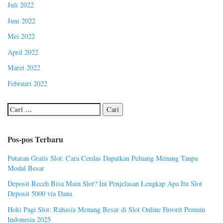
Juli 2022
Juni 2022
Mei 2022
April 2022
Maret 2022
Februari 2022
Pos-pos Terbaru
Putaran Gratis Slot: Cara Cerdas Dapatkan Peluang Menang Tanpa
Modal Besar
Deposit Receh Bisa Main Slot? Ini Penjelasan Lengkap Apa Itu Slot
Deposit 5000 via Dana
Hoki Pagi Slot: Rahasia Menang Besar di Slot Online Favorit Pemain
Indonesia 2025