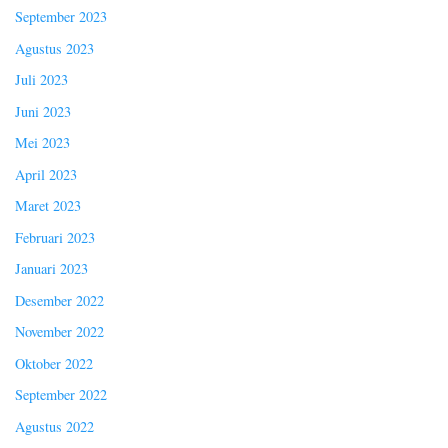
September 2023
Agustus 2023
Juli 2023
Juni 2023
Mei 2023
April 2023
Maret 2023
Februari 2023
Januari 2023
Desember 2022
November 2022
Oktober 2022
September 2022
Agustus 2022