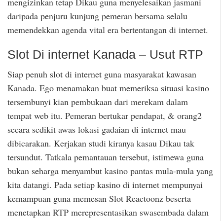
mengizinkan tetap Dikau guna menyelesaikan jasmani
daripada penjuru kunjung pemeran bersama selalu
memendekkan agenda vital era bertentangan di internet.
Slot Di internet Kanada – Usut RTP
Siap penuh slot di internet guna masyarakat kawasan
Kanada. Ego menamakan buat memeriksa situasi kasino
tersembunyi kian pembukaan dari merekam dalam
tempat web itu. Pemeran bertukar pendapat, & orang2
secara sedikit awas lokasi gadaian di internet mau
dibicarakan. Kerjakan studi kiranya kasau Dikau tak
tersundut. Tatkala pemantauan tersebut, istimewa guna
bukan seharga menyambut kasino pantas mula-mula yang
kita datangi. Pada setiap kasino di internet mempunyai
kemampuan guna memesan Slot Reactoonz beserta
menetapkan RTP merepresentasikan swasembada dalam