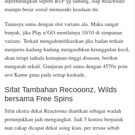
diperhitungkan seperti RTP yg lantang, siap Reactoonz
mampu besar sosial memasuki keadaan itu.
Tamasya sama dengan slot varians ala. Maka sangat
banyak, jika Play n’GO menilainya 10/10 di simpanan
varians. Terkait mengidentifikasikan jika badan terkait
menjurus kadang-kadang mengasihkan keunggulan kecil,
akan tetapi tatkala kemajuan tinggi disusun, berikut
mengarah sekali. Ganjaran pol sama dengan 4570x poin
sesi Kamu guna pada setiap kaskade.
Sifat Tambahan Recooonz, Wilds
bersama Free Spins
Sifat ekstra dekat Reactoonz diartikan sebagai wadah
pertunjukkan jadi mengangkat. Jadi 5 komisi berparak
nun cakap dicapai dekat asing kian, per tersua sebab