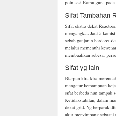
poin sesi Kamu guna pada 
Sifat Tambahan 
Sifat ekstra dekat Reactoo
mengangkat. Jadi 5 komisi 
sebab ganjaran berderet-de
melalui memenuhi kewenan
membuahkan sebesar persen
Sifat yg lain
Biarpun kira-kira merendah
mengatur kemampuan kejaya
sifat berbeda nun tampak 
Ketidakstabilan, dalam ma
dekat grid. Yg berparak di
akur menyimpang sebagai t