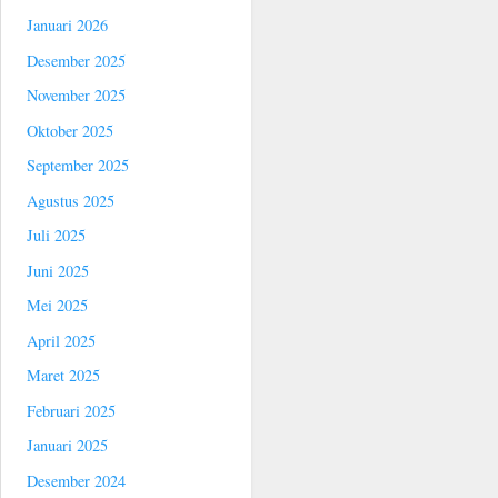
Januari 2026
Desember 2025
November 2025
Oktober 2025
September 2025
Agustus 2025
Juli 2025
Juni 2025
Mei 2025
April 2025
Maret 2025
Februari 2025
Januari 2025
Desember 2024