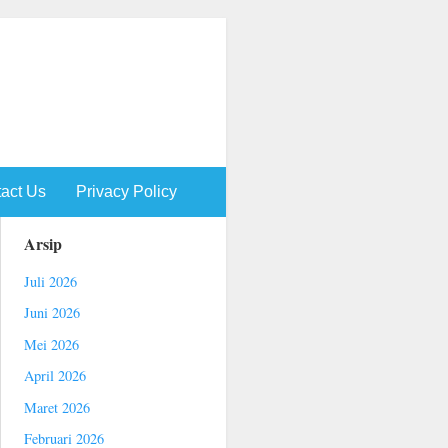
act Us
Privacy Policy
Arsip
Juli 2026
Juni 2026
Mei 2026
April 2026
Maret 2026
Februari 2026