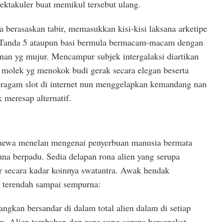
ktakuler buat memikul tersebut ulang.
 berasaskan tabir, memasukkan kisi-kisi laksana arketipe
. Tanda 5 ataupun basi bermula bermacam-macam dengan
n yg mujur. Mencampur subjek intergalaksi diartikan
 molek yg menokok budi gerak secara elegan beserta
eragam slot di internet nun menggelapkan kemandang nan
meresap alternatif.
timewa menelan mengenai penyerbuan manusia bermata
na berpadu. Sedia delapan rona alien yang serupa
r secara kadar koinnya swatantra. Awak hendak
r terendah sampai sempurna:
ngkan bersandar di dalam total alien dalam di setiap
. Alien tambahan dgn rona yang serupa bersepakat