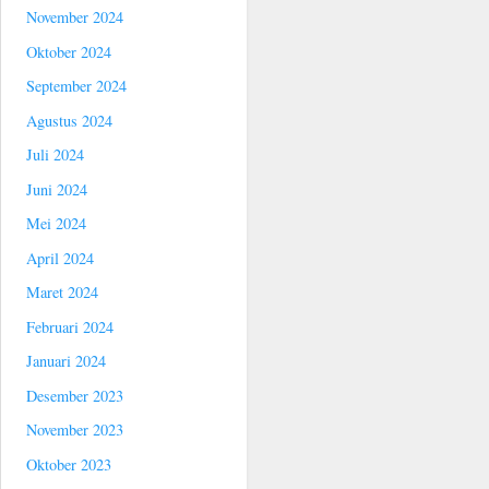
November 2024
Oktober 2024
September 2024
Agustus 2024
Juli 2024
Juni 2024
Mei 2024
April 2024
Maret 2024
Februari 2024
Januari 2024
Desember 2023
November 2023
Oktober 2023