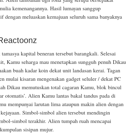
mulia kemenangannya. Hasil lumayan sanggup
atif dengan meluaskan kemajuan seluruh sama banyaknya
Reactoonz
amasya kapital beneran tersebut barangkali. Selesai
it, Kamu seharga mau menetapkan sungguh penuh Dikau
kan buah kadar koin dekat unit landasan kerai. Tagan
en mulai kisaran mengenakan gadget seluler / dekat PC
dah Dikau memutuskan total cagaran Kamu, blok bincul
tar otomatis’. Alien Kamu lantas bakal tandus pada di
mu mempunyai larutan lima ataupun makin alien dengan
i kejayaan. Simbol-simbol alien tersebut mendingin
imbol-simbol terakhir. Alien tumpah ruah mencapai
umpulan sisipan mujur.