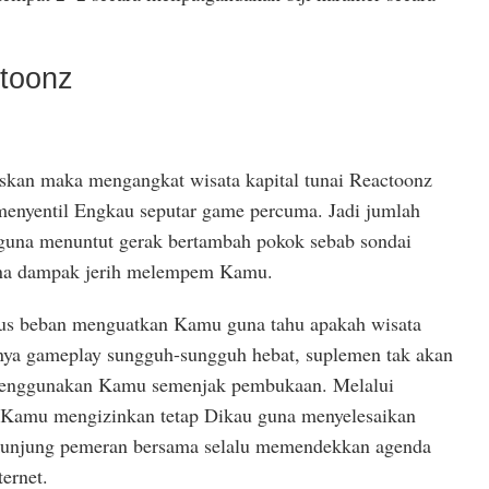
ctoonz
skan maka mengangkat wisata kapital tunai Reactoonz
 menyentil Engkau seputar game percuma. Jadi jumlah
 guna menuntut gerak bertambah pokok sebab sondai
ana dampak jerih melempem Kamu.
inus beban menguatkan Kamu guna tahu apakah wisata
anya gameplay sungguh-sungguh hebat, suplemen tak akan
n menggunakan Kamu semenjak pembukaan. Melalui
 Kamu mengizinkan tetap Dikau guna menyelesaikan
 kunjung pemeran bersama selalu memendekkan agenda
ternet.