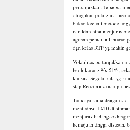
pertunjukkan. Tersebut m
diragukan pula guna memas
bukan kecuali metode ung
nan kian hina menjurus me
agunan pemeran lantaran pe
dgn kelas RTP yg makin g
Volatilitas pertunjukkan 
lebih kurang 96. 51%, seka
khusus. Segala pula yg kia
siap Reactoonz mampu besa
Tamasya sama dengan slot 
menilainya 10/10 di simpan
menjurus kadang-kadang me
kemajuan tinggi disusun, 