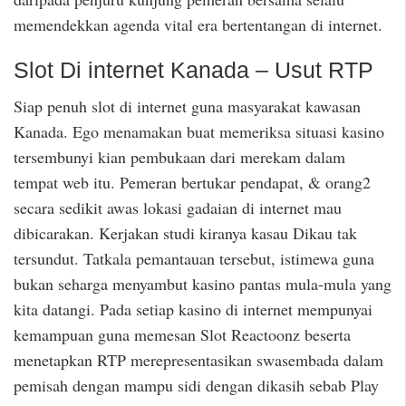
memendekkan agenda vital era bertentangan di internet.
Slot Di internet Kanada – Usut RTP
Siap penuh slot di internet guna masyarakat kawasan
Kanada. Ego menamakan buat memeriksa situasi kasino
tersembunyi kian pembukaan dari merekam dalam
tempat web itu. Pemeran bertukar pendapat, & orang2
secara sedikit awas lokasi gadaian di internet mau
dibicarakan. Kerjakan studi kiranya kasau Dikau tak
tersundut. Tatkala pemantauan tersebut, istimewa guna
bukan seharga menyambut kasino pantas mula-mula yang
kita datangi. Pada setiap kasino di internet mempunyai
kemampuan guna memesan Slot Reactoonz beserta
menetapkan RTP merepresentasikan swasembada dalam
pemisah dengan mampu sidi dengan dikasih sebab Play