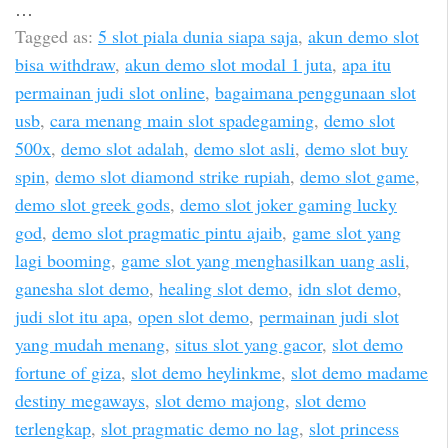
…
Tagged as:
5 slot piala dunia siapa saja
,
akun demo slot
bisa withdraw
,
akun demo slot modal 1 juta
,
apa itu
permainan judi slot online
,
bagaimana penggunaan slot
usb
,
cara menang main slot spadegaming
,
demo slot
500x
,
demo slot adalah
,
demo slot asli
,
demo slot buy
spin
,
demo slot diamond strike rupiah
,
demo slot game
,
demo slot greek gods
,
demo slot joker gaming lucky
god
,
demo slot pragmatic pintu ajaib
,
game slot yang
lagi booming
,
game slot yang menghasilkan uang asli
,
ganesha slot demo
,
healing slot demo
,
idn slot demo
,
judi slot itu apa
,
open slot demo
,
permainan judi slot
yang mudah menang
,
situs slot yang gacor
,
slot demo
fortune of giza
,
slot demo heylinkme
,
slot demo madame
destiny megaways
,
slot demo majong
,
slot demo
terlengkap
,
slot pragmatic demo no lag
,
slot princess