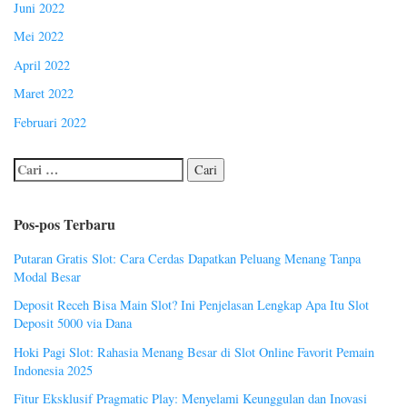
Juni 2022
Mei 2022
April 2022
Maret 2022
Februari 2022
Pos-pos Terbaru
Putaran Gratis Slot: Cara Cerdas Dapatkan Peluang Menang Tanpa
Modal Besar
Deposit Receh Bisa Main Slot? Ini Penjelasan Lengkap Apa Itu Slot
Deposit 5000 via Dana
Hoki Pagi Slot: Rahasia Menang Besar di Slot Online Favorit Pemain
Indonesia 2025
Fitur Eksklusif Pragmatic Play: Menyelami Keunggulan dan Inovasi