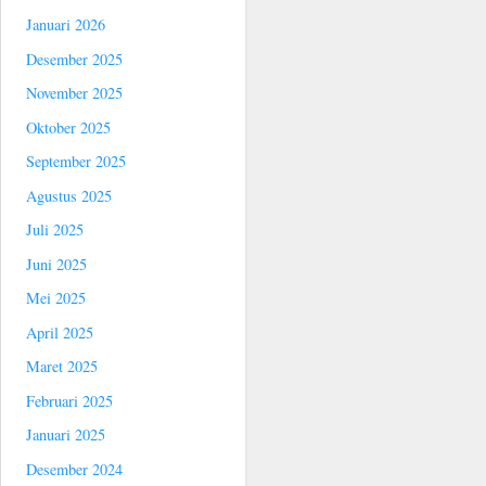
Januari 2026
Desember 2025
November 2025
Oktober 2025
September 2025
Agustus 2025
Juli 2025
Juni 2025
Mei 2025
April 2025
Maret 2025
Februari 2025
Januari 2025
Desember 2024