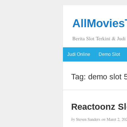
AllMovie
Berita Slot Terkini & Judi
Judi Online
Demo Slot
Tag:
demo slot 
Reactoonz Sl
by
Steven Sanders
on
Maret 2, 20