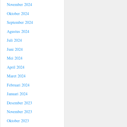
November 2024
Oktober 2024
September 2024
Agustus 2024
Juli 2024
Juni 2024
Mei 2024
April 2024
Maret 2024
Februari 2024
Januari 2024
Desember 2023
November 2023
Oktober 2023