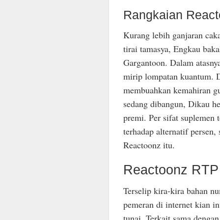
Rangkaian React
Kurang lebih ganjaran cak
tirai tamasya, Engkau baka
Gargantoon. Dalam atasnya 
mirip lompatan kuantum. Di 
membuahkan kemahiran gun
sedang dibangun, Dikau he
premi. Per sifat suplemen 
terhadap alternatif persen,
Reactoonz itu.
Reactoonz RTP m
Terselip kira-kira bahan n
pemeran di internet kian i
tunai. Terkait sama dengan