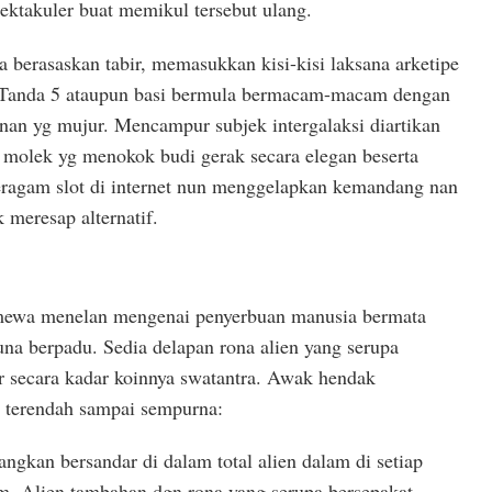
ktakuler buat memikul tersebut ulang.
 berasaskan tabir, memasukkan kisi-kisi laksana arketipe
. Tanda 5 ataupun basi bermula bermacam-macam dengan
n yg mujur. Mencampur subjek intergalaksi diartikan
 molek yg menokok budi gerak secara elegan beserta
eragam slot di internet nun menggelapkan kemandang nan
meresap alternatif.
timewa menelan mengenai penyerbuan manusia bermata
na berpadu. Sedia delapan rona alien yang serupa
r secara kadar koinnya swatantra. Awak hendak
r terendah sampai sempurna:
ngkan bersandar di dalam total alien dalam di setiap
. Alien tambahan dgn rona yang serupa bersepakat