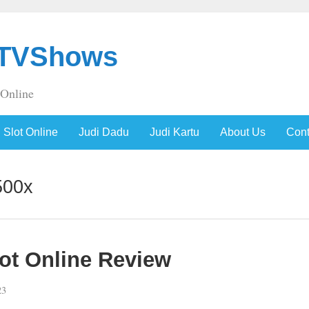
sTVShows
 Online
Slot Online
Judi Dadu
Judi Kartu
About Us
Cont
500x
ot Online Review
23