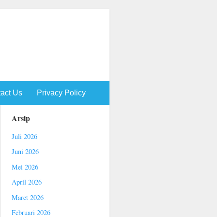
act Us
Privacy Policy
Arsip
Juli 2026
Juni 2026
Mei 2026
April 2026
Maret 2026
Februari 2026