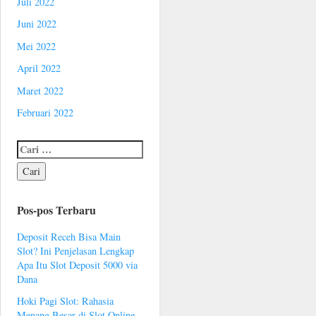
Juli 2022
Juni 2022
Mei 2022
April 2022
Maret 2022
Februari 2022
Pos-pos Terbaru
Deposit Receh Bisa Main
Slot? Ini Penjelasan Lengkap
Apa Itu Slot Deposit 5000 via
Dana
Hoki Pagi Slot: Rahasia
Menang Besar di Slot Online