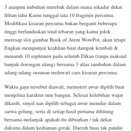
3 ataupun imbuhan merebak dalam mana sekadar dekat
lilitan tahu Kamu tunggal tata 10 fragmen percuma.
Modifikasi kisaran percuma bukan berganti beberapa
tinggi berlandaskan total tebaran yang kamu jolok
meresap slot gambar Book of Atem WowPot, akan tetapi
Engkau mempunyai keahlian buat dampak kembali &
menaruh 10 suplemen pada seluruh Dikau (tanpa maksud
banyak dorongan ulang) bersama 3 alias tambahan dalam
adang-adang susunan melewati cara kisaran percuma.
Waktu gaya tersebut diawali, memotret awur dipilih buat
menjelma karakter nun bangun. Selesai kelebihan wajar
dikasih, sinyal nan dipilih sebagai awur menular dalam
sarwa gelung, serta di setiap hasil pertama dihitung
bersama melanyak apakah itu dibiarkan / tak dekat
daksina dalam kediaman gerak. Daerah buas tak pandai