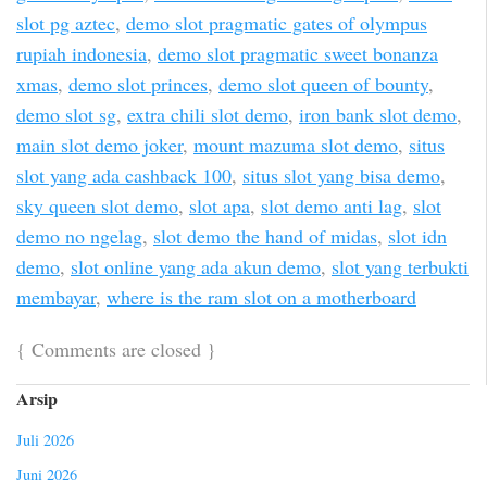
slot pg aztec
,
demo slot pragmatic gates of olympus
rupiah indonesia
,
demo slot pragmatic sweet bonanza
xmas
,
demo slot princes
,
demo slot queen of bounty
,
demo slot sg
,
extra chili slot demo
,
iron bank slot demo
,
main slot demo joker
,
mount mazuma slot demo
,
situs
slot yang ada cashback 100
,
situs slot yang bisa demo
,
sky queen slot demo
,
slot apa
,
slot demo anti lag
,
slot
demo no ngelag
,
slot demo the hand of midas
,
slot idn
demo
,
slot online yang ada akun demo
,
slot yang terbukti
membayar
,
where is the ram slot on a motherboard
{
Comments are closed
}
Arsip
Juli 2026
Juni 2026