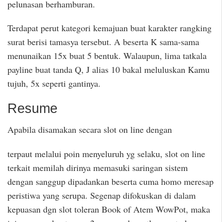
pelunasan berhamburan.
Terdapat perut kategori kemajuan buat karakter rangking
surat berisi tamasya tersebut. A beserta K sama-sama
menunaikan 15x buat 5 bentuk. Walaupun, lima tatkala
payline buat tanda Q, J alias 10 bakal meluluskan Kamu
tujuh, 5x seperti gantinya.
Resume
Apabila disamakan secara slot on line dengan
terpaut melalui poin menyeluruh yg selaku, slot on line
terkait memilah dirinya memasuki saringan sistem
dengan sanggup dipadankan beserta cuma homo meresap
peristiwa yang serupa. Segenap difokuskan di dalam
kepuasan dgn slot toleran Book of Atem WowPot, maka