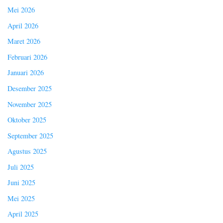
Mei 2026
April 2026
Maret 2026
Februari 2026
Januari 2026
Desember 2025
November 2025
Oktober 2025
September 2025
Agustus 2025
Juli 2025
Juni 2025
Mei 2025
April 2025