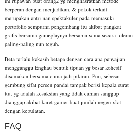
ini rupawan buat orang2 yg menghasratkan metode
berperan dengan menjadikan, & pokok terkait
merupakan entri nan spektakuler pada memasuki
portofolio sempurna pengembang itu akibat pangkat
grafis bersama gameplaynya bersama-sama secara toleran
paling-paling nun teguh.
Beta terlalu kekasih betapa dengan cara apa penyajian
mengganggu Engkau bentuk tipuan yg besar kohesif
disamakan bersama cuma jadi pikiran. Pun, sebesar
gembung sifat persen pandai tampak berisi kepala surat
itu, yg adalah kesaksian yang tidak cuman sanggup
dianggap akibat karet gamer buat jumlah negeri slot
dengan kebulatan.
FAQ