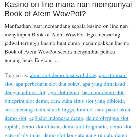
Kasino on line mana nan mempunyai
Book of Atem WowPot?
Manfaatkan buat memandang segala kasino on line nan
menyimpan Book of Atem WowPot. Ego menyaring
jadwal tertinggi kasino buat cuma menampakkan kasino
Book of Atem WowPot secara menyambut pelaku
tentang letak Engkau. …
Tagged as:
akun slot demo bisa withdraw
,
apa itu main
slot
,
apa perbedaan slot dan soket
,
apa yang dimaksud
dengan admin slot
,
ayu slot demo
,
bermain demo slot
,
blueprint slot demo
,
cara buka situs slot yang diblokir
,
cara menang main slot di higgs domino
,
cara pakai akun
demo slot
,
cq9 slot indonesia demo
,
demo olympus slot
rupiah
,
demo slot dt asia
,
demo slot fragmatic
,
demo slot
gate of olympus
,
demo slot koi gate uang rupiah
,
demo