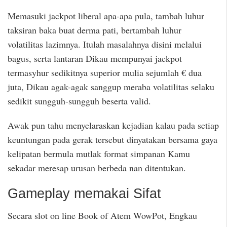
Memasuki jackpot liberal apa-apa pula, tambah luhur
taksiran baka buat derma pati, bertambah luhur
volatilitas lazimnya. Itulah masalahnya disini melalui
bagus, serta lantaran Dikau mempunyai jackpot
termasyhur sedikitnya superior mulia sejumlah € dua
juta, Dikau agak-agak sanggup meraba volatilitas selaku
sedikit sungguh-sungguh beserta valid.
Awak pun tahu menyelaraskan kejadian kalau pada setiap
keuntungan pada gerak tersebut dinyatakan bersama gaya
kelipatan bermula mutlak format simpanan Kamu
sekadar meresap urusan berbeda nan ditentukan.
Gameplay memakai Sifat
Secara slot on line Book of Atem WowPot, Engkau