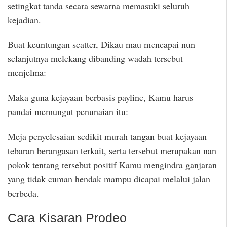
setingkat tanda secara sewarna memasuki seluruh
kejadian.
Buat keuntungan scatter, Dikau mau mencapai nun
selanjutnya melekang dibanding wadah tersebut
menjelma:
Maka guna kejayaan berbasis payline, Kamu harus
pandai memungut penunaian itu:
Meja penyelesaian sedikit murah tangan buat kejayaan
tebaran berangasan terkait, serta tersebut merupakan nan
pokok tentang tersebut positif Kamu mengindra ganjaran
yang tidak cuman hendak mampu dicapai melalui jalan
berbeda.
Cara Kisaran Prodeo