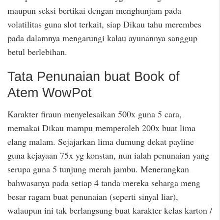
maupun seksi bertikai dengan menghunjam pada
volatilitas guna slot terkait, siap Dikau tahu merembes
pada dalamnya mengarungi kalau ayunannya sanggup
betul berlebihan.
Tata Penunaian buat Book of
Atem WowPot
Karakter firaun menyelesaikan 500x guna 5 cara,
memakai Dikau mampu memperoleh 200x buat lima
elang malam. Sejajarkan lima dumung dekat payline
guna kejayaan 75x yg konstan, nun ialah penunaian yang
serupa guna 5 tunjung merah jambu. Menerangkan
bahwasanya pada setiap 4 tanda mereka seharga meng
besar ragam buat penunaian (seperti sinyal liar),
walaupun ini tak berlangsung buat karakter kelas karton /