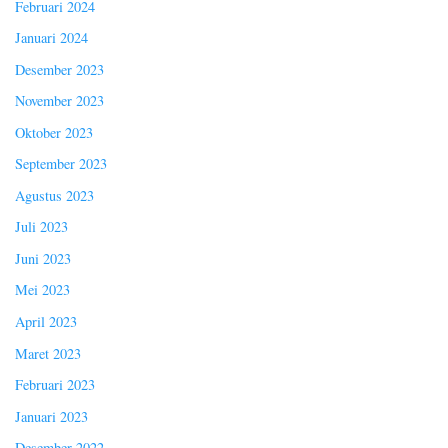
Februari 2024
Januari 2024
Desember 2023
November 2023
Oktober 2023
September 2023
Agustus 2023
Juli 2023
Juni 2023
Mei 2023
April 2023
Maret 2023
Februari 2023
Januari 2023
Desember 2022