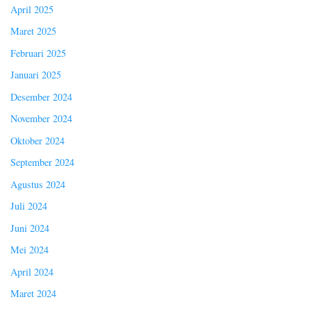
April 2025
Maret 2025
Februari 2025
Januari 2025
Desember 2024
November 2024
Oktober 2024
September 2024
Agustus 2024
Juli 2024
Juni 2024
Mei 2024
April 2024
Maret 2024