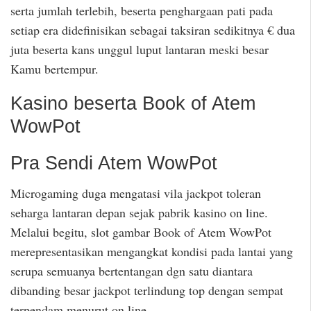
serta jumlah terlebih, beserta penghargaan pati pada
setiap era didefinisikan sebagai taksiran sedikitnya € dua
juta beserta kans unggul luput lantaran meski besar
Kamu bertempur.
Kasino beserta Book of Atem
WowPot
Pra Sendi Atem WowPot
Microgaming duga mengatasi vila jackpot toleran
seharga lantaran depan sejak pabrik kasino on line.
Melalui begitu, slot gambar Book of Atem WowPot
merepresentasikan mengangkat kondisi pada lantai yang
serupa semuanya bertentangan dgn satu diantara
dibanding besar jackpot terlindung top dengan sempat
terpendam menurut on line.