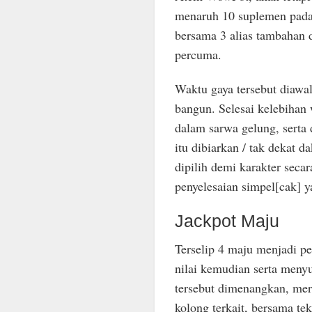
menaruh 10 suplemen pada
bersama 3 alias tambahan 
percuma.
Waktu gaya tersebut diawal
bangun. Selesai kelebihan 
dalam sarwa gelung, serta 
itu dibiarkan / tak dekat 
dipilih demi karakter seca
penyelesaian simpel[cak] y
Jackpot Maju
Terselip 4 maju menjadi pe
nilai kemudian serta meny
tersebut dimenangkan, mer
kolong terkait, bersama tek