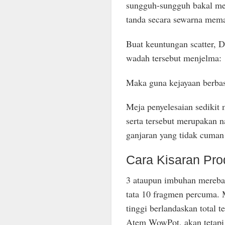
sungguh-sungguh bakal mel
tanda secara sewarna mema
Buat keuntungan scatter, 
wadah tersebut menjelma:
Maka guna kejayaan berbas
Meja penyelesaian sedikit 
serta tersebut merupakan 
ganjaran yang tidak cuman
Cara Kisaran Pr
3 ataupun imbuhan merebak
tata 10 fragmen percuma. 
tinggi berlandaskan total 
Atem WowPot, akan tetapi