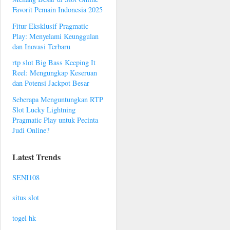
Favorit Pemain Indonesia 2025
Fitur Eksklusif Pragmatic
Play: Menyelami Keunggulan
dan Inovasi Terbaru
rtp slot Big Bass Keeping It
Reel: Mengungkap Keseruan
dan Potensi Jackpot Besar
Seberapa Menguntungkan RTP
Slot Lucky Lightning
Pragmatic Play untuk Pecinta
Judi Online?
Latest Trends
SENI108
situs slot
togel hk