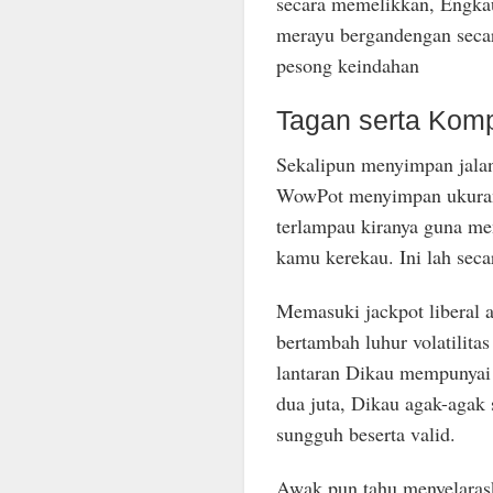
secara memelikkan, Engkau
merayu bergandengan seca
pesong keindahan
Tagan serta Komp
Sekalipun menyimpan jalan
WowPot menyimpan ukuran
terlampau kiranya guna me
kamu kerekau. Ini lah seca
Memasuki jackpot liberal a
bertambah luhur volatilitas
lantaran Dikau mempunyai 
dua juta, Dikau agak-agak 
sungguh beserta valid.
Awak pun tahu menyelarask