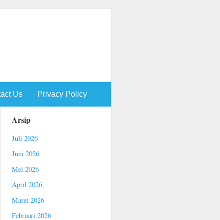
act Us
Privacy Policy
Arsip
Juli 2026
Juni 2026
Mei 2026
April 2026
Maret 2026
Februari 2026