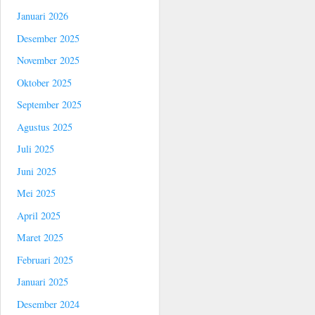
Januari 2026
Desember 2025
November 2025
Oktober 2025
September 2025
Agustus 2025
Juli 2025
Juni 2025
Mei 2025
April 2025
Maret 2025
Februari 2025
Januari 2025
Desember 2024