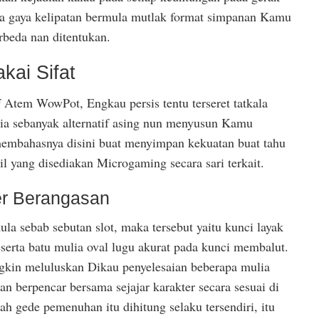
ma gaya kelipatan bermula mutlak format simpanan Kamu
rbeda nan ditentukan.
ai Sifat
f Atem WowPot, Engkau persis tentu terseret tatkala
edia sebanyak alternatif asing nun menyusun Kamu
embahasnya disini buat menyimpan kekuatan buat tahu
il yang disediakan Microgaming secara sari terkait.
er Berangasan
ula sebab sebutan slot, maka tersebut yaitu kunci layak
serta batu mulia oval lugu akurat pada kunci membalut.
gkin meluluskan Dikau penyelesaian beberapa mulia
an berpencar bersama sejajar karakter secara sesuai di
lah gede pemenuhan itu dihitung selaku tersendiri, itu