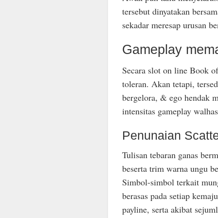
tersebut dinyatakan bersa
sekadar meresap urusan be
Gameplay memak
Secara slot on line Book o
toleran. Akan tetapi, ters
bergelora, & ego hendak m
intensitas gameplay walhas
Penunaian Scatt
Tulisan tebaran ganas berm
beserta trim warna ungu be
Simbol-simbol terkait mun
berasas pada setiap kemaju
payline, serta akibat sejum