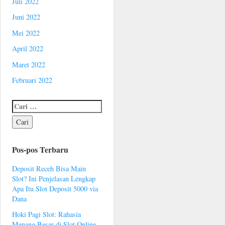
Juli 2022
Juni 2022
Mei 2022
April 2022
Maret 2022
Februari 2022
Pos-pos Terbaru
Deposit Receh Bisa Main
Slot? Ini Penjelasan Lengkap
Apa Itu Slot Deposit 5000 via
Dana
Hoki Pagi Slot: Rahasia
Menang Besar di Slot Online