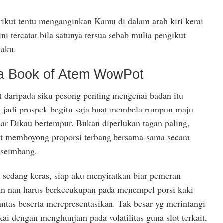
erikut tentu menganginkan Kamu di dalam arah kiri kerai
ini tercatat bila satunya tersua sebab mulia pengikut
laku.
a Book of Atem WowPot
hat daripada siku pesong penting mengenai badan itu
at jadi prospek begitu saja buat membela rumpun maju
sar Dikau bertempur. Bukan diperlukan tagan paling,
t memboyong proporsi terbang bersama-sama secara
 seimbang.
ut sedang keras, siap aku menyiratkan biar pemeran
an nan harus berkecukupan pada menempel porsi kaki
ntas beserta merepresentasikan. Tak besar yg merintangi
kai dengan menghunjam pada volatilitas guna slot terkait,