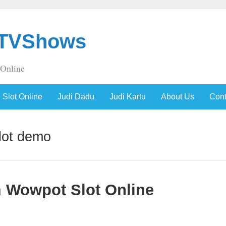
sTVShows
 Online
Slot Online
Judi Dadu
Judi Kartu
About Us
Cont
slot demo
 Wowpot Slot Online