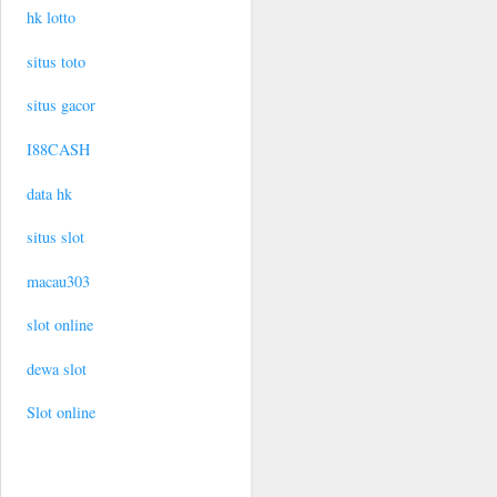
hk lotto
situs toto
situs gacor
I88CASH
data hk
situs slot
macau303
slot online
dewa slot
Slot online