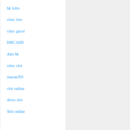
hk lotto
situs toto
situs gacor
I88CASH
data hk
situs slot
macau303
slot online
dewa slot
Slot online