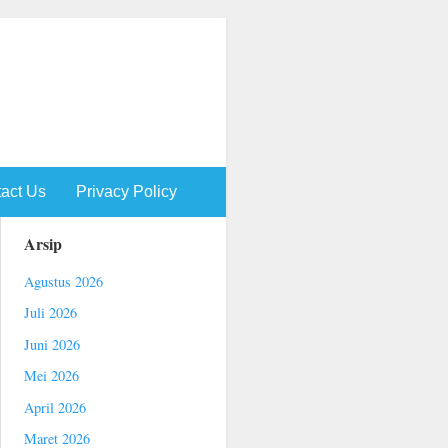
act Us
Privacy Policy
Arsip
Agustus 2026
Juli 2026
Juni 2026
Mei 2026
April 2026
Maret 2026