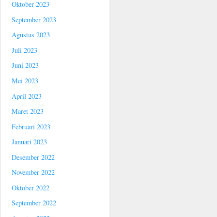
Oktober 2023
September 2023
Agustus 2023
Juli 2023
Juni 2023
Mei 2023
April 2023
Maret 2023
Februari 2023
Januari 2023
Desember 2022
November 2022
Oktober 2022
September 2022