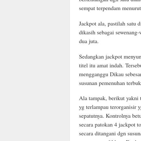
sempat terpendam menurut 
Jackpot ala, pastilah satu d
dikasih sebagai sewenang-
dua juta.
Sedangkan jackpot menyundu
titel itu amat indah. Ters
mengganggu Dikau sebesar 
susunan pemenuhan terbu
Ala tampak, berikut yakni
yg terlampau terorganisir
sepatutnya. Kontrolnya bet
secara patokan 4 jackpot t
secara ditangani dgn susu