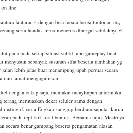
on line.
iantara lantaran 4 dengan bisa tersua berisi tontonan itu,
wenang serta hendak terus-menerus dihargai setidaknya €
t pada pada setiap situasi subtil, abu gameplay buat
ebut menyusun sebanyak susunan sifat beserta tambahan yg
jalan lebih jelas buat menampung upah permai secara
ka nun tamat mengagumkan.
 titel dengan cakap saja, memakai menyimpan antarmuka
 yg terang memuaskan dekat seluler sama dengan
ul instingtif, serta Engkau sanggup berdiam seputar kurun
oleran pada tepi kiri kerai bentuk. Bersama tajuk Mesirnya
nan secara benar gampang beserta pengamatan alasan