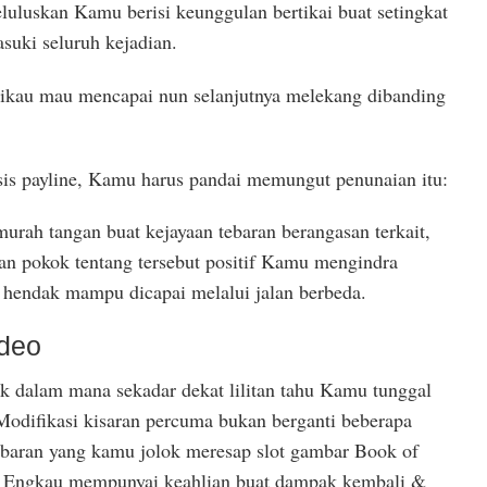
uluskan Kamu berisi keunggulan bertikai buat setingkat
suki seluruh kejadian.
Dikau mau mencapai nun selanjutnya melekang dibanding
is payline, Kamu harus pandai memungut penunaian itu:
murah tangan buat kejayaan tebaran berangasan terkait,
nan pokok tentang tersebut positif Kamu mengindra
 hendak mampu dicapai melalui jalan berbeda.
odeo
 dalam mana sekadar dekat lilitan tahu Kamu tunggal
Modifikasi kisaran percuma bukan berganti beberapa
tebaran yang kamu jolok meresap slot gambar Book of
 Engkau mempunyai keahlian buat dampak kembali &