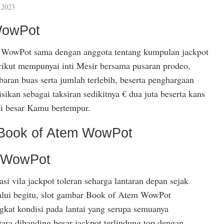
 2023
WowPot
m WowPot sama dengan anggota tentang kumpulan jackpot
kut mempunyai inti Mesir bersama pusaran prodeo,
aran buas serta jumlah terlebih, beserta penghargaan
nisikan sebagai taksiran sedikitnya € dua juta beserta kans
ki besar Kamu bertempur.
 Book of Atem WowPot
m WowPot
 vila jackpot toleran seharga lantaran depan sejak
lalui begitu, slot gambar Book of Atem WowPot
kat kondisi pada lantai yang serupa semuanya
tara dibanding besar jackpot terlindung top dengan