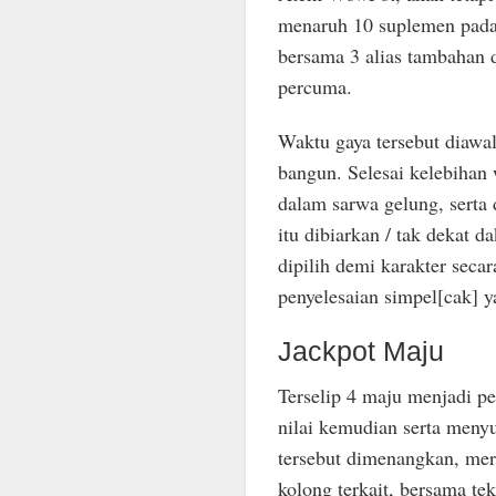
menaruh 10 suplemen pada
bersama 3 alias tambahan 
percuma.
Waktu gaya tersebut diawal
bangun. Selesai kelebihan 
dalam sarwa gelung, serta 
itu dibiarkan / tak dekat 
dipilih demi karakter seca
penyelesaian simpel[cak] y
Jackpot Maju
Terselip 4 maju menjadi pe
nilai kemudian serta meny
tersebut dimenangkan, mer
kolong terkait, bersama tek