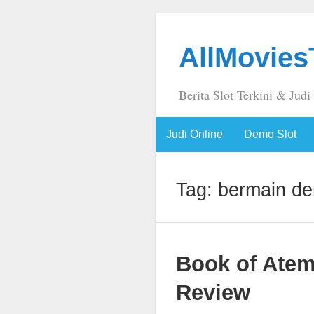
AllMovie
Berita Slot Terkini & Judi
Judi Online
Demo Slot
Tag:
bermain de
Book of Atem
Review