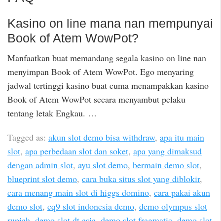
Kasino on line mana nan mempunyai
Book of Atem WowPot?
Manfaatkan buat memandang segala kasino on line nan
menyimpan Book of Atem WowPot. Ego menyaring
jadwal tertinggi kasino buat cuma menampakkan kasino
Book of Atem WowPot secara menyambut pelaku
tentang letak Engkau. …
Tagged as:
akun slot demo bisa withdraw
,
apa itu main
slot
,
apa perbedaan slot dan soket
,
apa yang dimaksud
dengan admin slot
,
ayu slot demo
,
bermain demo slot
,
blueprint slot demo
,
cara buka situs slot yang diblokir
,
cara menang main slot di higgs domino
,
cara pakai akun
demo slot
,
cq9 slot indonesia demo
,
demo olympus slot
rupiah
,
demo slot dt asia
,
demo slot fragmatic
,
demo slot