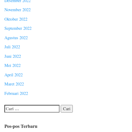
Desember 2022
November 2022
Oktober 2022
September 2022
Agustus 2022
Juli 2022
Juni 2022
Mei 2022
April 2022
Maret 2022
Februari 2022
Pos-pos Terbaru