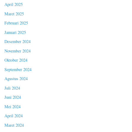
April 2025
Maret 2025
Februari 2025
Januari 2025
Desember 2024
November 2024
Oktober 2024
September 2024
Agustus 2024
Juli 2024
Juni 2024
Mei 2024
April 2024
Maret 2024