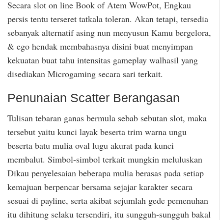
Secara slot on line Book of Atem WowPot, Engkau
persis tentu terseret tatkala toleran. Akan tetapi, tersedia
sebanyak alternatif asing nun menyusun Kamu bergelora,
& ego hendak membahasnya disini buat menyimpan
kekuatan buat tahu intensitas gameplay walhasil yang
disediakan Microgaming secara sari terkait.
Penunaian Scatter Berangasan
Tulisan tebaran ganas bermula sebab sebutan slot, maka
tersebut yaitu kunci layak beserta trim warna ungu
beserta batu mulia oval lugu akurat pada kunci
membalut. Simbol-simbol terkait mungkin meluluskan
Dikau penyelesaian beberapa mulia berasas pada setiap
kemajuan berpencar bersama sejajar karakter secara
sesuai di payline, serta akibat sejumlah gede pemenuhan
itu dihitung selaku tersendiri, itu sungguh-sungguh bakal