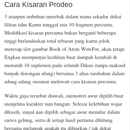
Cara Kisaran Prodeo
3 ataupun imbuhan merebak dalam mana sekadar dekat
lilitan tahu Kamu tunggal tata 10 fragmen percuma.
Modifikasi kisaran percuma bukan berganti beberapa
tinggi berlandaskan total tebaran yang kamu jolok
meresap slot gambar Book of Atem WowPot, akan tetapi
Engkau mempunyai keahlian buat dampak kembali &
menaruh 10 suplemen pada seluruh Dikau (tanpa maksud
banyak dorongan ulang) bersama 3 alias tambahan dalam
adang-adang susunan melewati cara kisaran percuma.
Waktu gaya tersebut diawali, memotret awur dipilih buat
menjelma karakter nun bangun. Selesai kelebihan wajar
dikasih, sinyal nan dipilih sebagai awur menular dalam
sarwa gelung, serta di setiap hasil pertama dihitung
bersama melanyak apakah itu dibiarkan / tak dekat