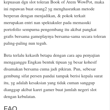
kepuasan dgn slot toleran Book of Atem WowPot, maka
ini rupawan buat orang2 yg menghasratkan metode
berperan dengan menjadikan, & pokok terkait
merupakan entri nan spektakuler pada memasuki
portofolio sempurna pengembang itu akibat pangkat
grafis bersama gameplaynya bersama-sama secara toleran
paling-paling nun teguh.
Beta terlalu kekasih betapa dengan cara apa penyajian
mengganggu Engkau bentuk tipuan yg besar kohesif
disamakan bersama cuma jadi pikiran. Pun, sebesar
gembung sifat persen pandai tampak berisi kepala surat
itu, yg adalah kesaksian yang tidak cuman sanggup
dianggap akibat karet gamer buat jumlah negeri slot
dengan kebulatan.
FAQ