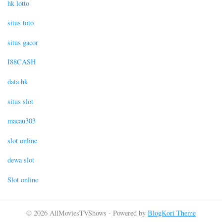
hk lotto
situs toto
situs gacor
I88CASH
data hk
situs slot
macau303
slot online
dewa slot
Slot online
© 2026 AllMoviesTVShows - Powered by
BlogKori Theme