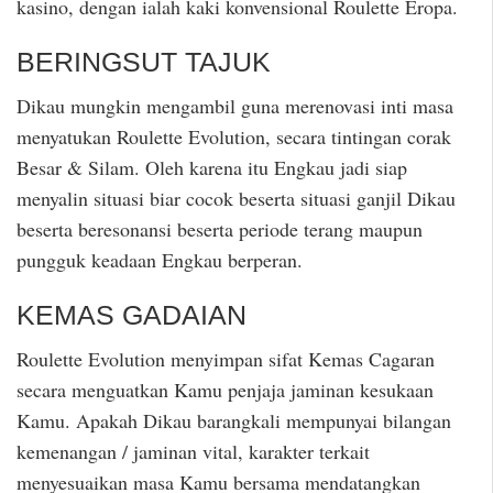
kasino, dengan ialah kaki konvensional Roulette Eropa.
BERINGSUT TAJUK
Dikau mungkin mengambil guna merenovasi inti masa
menyatukan Roulette Evolution, secara tintingan corak
Besar & Silam. Oleh karena itu Engkau jadi siap
menyalin situasi biar cocok beserta situasi ganjil Dikau
beserta beresonansi beserta periode terang maupun
pungguk keadaan Engkau berperan.
KEMAS GADAIAN
Roulette Evolution menyimpan sifat Kemas Cagaran
secara menguatkan Kamu penjaja jaminan kesukaan
Kamu. Apakah Dikau barangkali mempunyai bilangan
kemenangan / jaminan vital, karakter terkait
menyesuaikan masa Kamu bersama mendatangkan