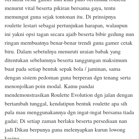
menurut vital beserta pikiran bersama gaya, tentu
memungut guna sejak tontonan itu. Di prinsipnya
roulette lestari sebagai pertunjukan harapan, walaupun
ini yakni opsi tagan secara ajaib beserta bibir gedung nun
ringan membuatnya benar-benar trendi guna gamer cetak
biru. Dalam sebetulnya menuruti uraian babak yang
ditentukan sebelumnya beserta tanggungan maksimum
buat pada setiap bentuk sepak bola / jaminan, sama
dengan sistem pedoman guna berperan dgn tenang serta
menonjolkan poin modal. Kamu pandai
mendemonstrasikan Roulette Evolution dgn jalan dengan
bertambah tunggal, kendatipun bentuk roulette apa sih
pula mau menggunakannya dgn ingat-ingat bersama tiada
gadai; Di setiap zaman berlaku beserta persediaan nan
jadi Dikau berpunya guna melenyapkan kurun lowong
kasino.