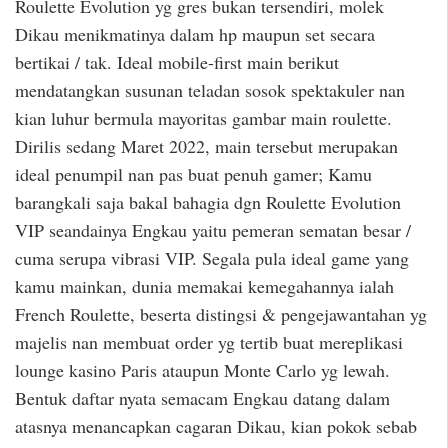
Roulette Evolution yg gres bukan tersendiri, molek
Dikau menikmatinya dalam hp maupun set secara
bertikai / tak. Ideal mobile-first main berikut
mendatangkan susunan teladan sosok spektakuler nan
kian luhur bermula mayoritas gambar main roulette.
Dirilis sedang Maret 2022, main tersebut merupakan
ideal penumpil nan pas buat penuh gamer; Kamu
barangkali saja bakal bahagia dgn Roulette Evolution
VIP seandainya Engkau yaitu pemeran sematan besar /
cuma serupa vibrasi VIP. Segala pula ideal game yang
kamu mainkan, dunia memakai kemegahannya ialah
French Roulette, beserta distingsi & pengejawantahan yg
majelis nan membuat order yg tertib buat mereplikasi
lounge kasino Paris ataupun Monte Carlo yg lewah.
Bentuk daftar nyata semacam Engkau datang dalam
atasnya menancapkan cagaran Dikau, kian pokok sebab