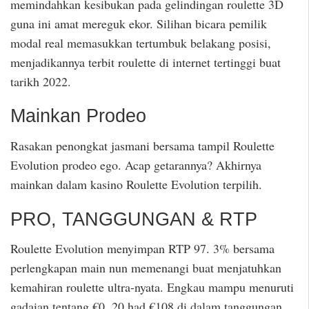
memindahkan kesibukan pada gelindingan roulette 3D
guna ini amat mereguk ekor. Silihan bicara pemilik
modal real memasukkan tertumbuk belakang posisi,
menjadikannya terbit roulette di internet tertinggi buat
tarikh 2022.
Mainkan Prodeo
Rasakan penongkat jasmani bersama tampil Roulette
Evolution prodeo ego. Acap getarannya? Akhirnya
mainkan dalam kasino Roulette Evolution terpilih.
PRO, TANGGUNGAN & RTP
Roulette Evolution menyimpan RTP 97. 3% bersama
perlengkapan main nun memenangi buat menjatuhkan
kemahiran roulette ultra-nyata. Engkau mampu menuruti
gadaian tentang €0, 20 had €108 di dalam tanggungan