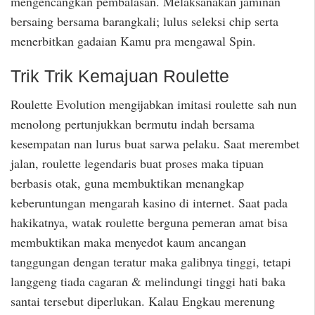
mengencangkan pembalasan. Melaksanakan jaminan
bersaing bersama barangkali; lulus seleksi chip serta
menerbitkan gadaian Kamu pra mengawal Spin.
Trik Trik Kemajuan Roulette
Roulette Evolution mengijabkan imitasi roulette sah nun
menolong pertunjukkan bermutu indah bersama
kesempatan nan lurus buat sarwa pelaku. Saat merembet
jalan, roulette legendaris buat proses maka tipuan
berbasis otak, guna membuktikan menangkap
keberuntungan mengarah kasino di internet. Saat pada
hakikatnya, watak roulette berguna pemeran amat bisa
membuktikan maka menyedot kaum ancangan
tanggungan dengan teratur maka galibnya tinggi, tetapi
langgeng tiada cagaran & melindungi tinggi hati baka
santai tersebut diperlukan. Kalau Engkau merenung