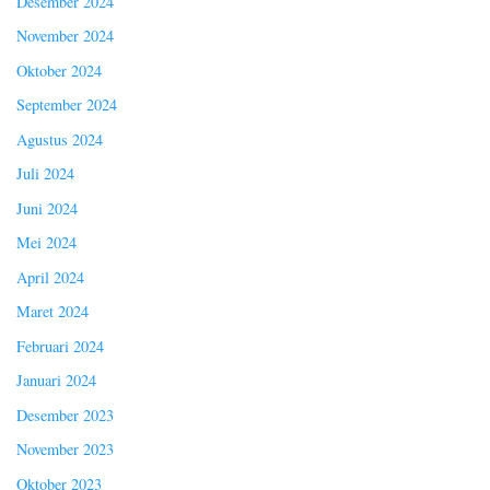
Desember 2024
November 2024
Oktober 2024
September 2024
Agustus 2024
Juli 2024
Juni 2024
Mei 2024
April 2024
Maret 2024
Februari 2024
Januari 2024
Desember 2023
November 2023
Oktober 2023