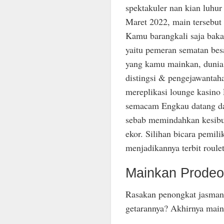
spektakuler nan kian luhur
Maret 2022, main tersebut
Kamu barangkali saja baka
yaitu pemeran sematan besa
yang kamu mainkan, dunia 
distingsi & pengejawantaha
mereplikasi lounge kasino 
semacam Engkau datang da
sebab memindahkan kesibuk
ekor. Silihan bicara pemil
menjadikannya terbit roulett
Mainkan Prodeo
Rasakan penongkat jasmani
getarannya? Akhirnya maink