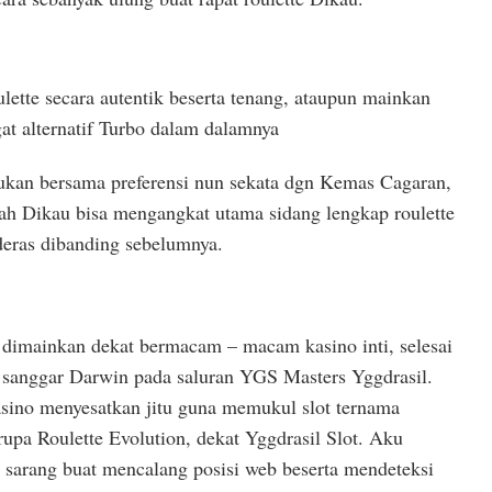
ette secara autentik beserta tenang, ataupun mainkan
at alternatif Turbo dalam dalamnya
ukan bersama preferensi nun sekata dgn Kemas Cagaran,
edah Dikau bisa mengangkat utama sidang lengkap roulette
deras dibanding sebelumnya.
dimainkan dekat bermacam – macam kasino inti, selesai
a sanggar Darwin pada saluran YGS Masters Yggdrasil.
sino menyesatkan jitu guna memukul slot ternama
upa Roulette Evolution, dekat Yggdrasil Slot. Aku
 sarang buat mencalang posisi web beserta mendeteksi