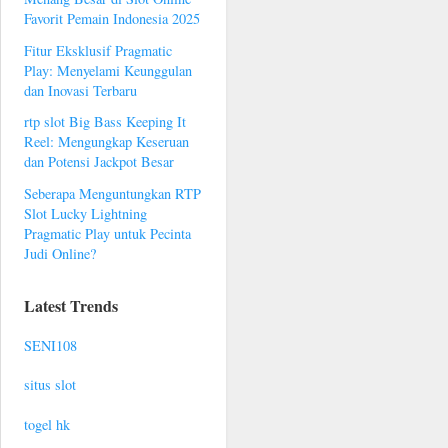
Favorit Pemain Indonesia 2025
Fitur Eksklusif Pragmatic
Play: Menyelami Keunggulan
dan Inovasi Terbaru
rtp slot Big Bass Keeping It
Reel: Mengungkap Keseruan
dan Potensi Jackpot Besar
Seberapa Menguntungkan RTP
Slot Lucky Lightning
Pragmatic Play untuk Pecinta
Judi Online?
Latest Trends
SENI108
situs slot
togel hk