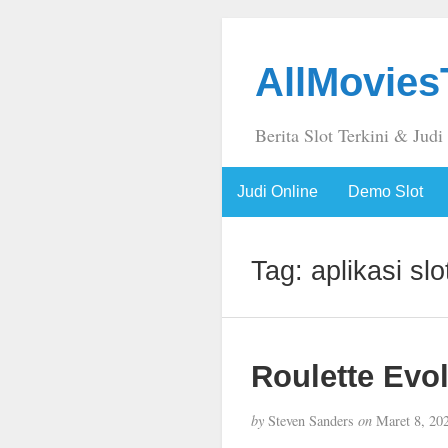
AllMovie
Berita Slot Terkini & Judi
Judi Online
Demo Slot
Tag:
aplikasi s
Roulette Evo
by
Steven Sanders
on
Maret 8, 20