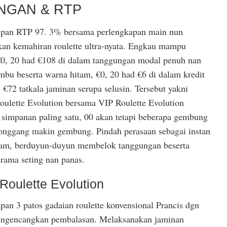
NGAN & RTP
mpan RTP 97. 3% bersama perlengkapan main nun
an kemahiran roulette ultra-nyata. Engkau mampu
€0, 20 had €108 di dalam tanggungan modal penuh nan
mbu beserta warna hitam, €0, 20 had €6 di dalam kredit
s €72 tatkala jaminan serupa selusin. Tersebut yakni
oulette Evolution bersama VIP Roulette Evolution
simpanan paling satu, 00 akan tetapi beberapa gembung
nggang makin gembung. Pindah perasaan sebagai instan
silam, berduyun-duyun membelok tanggungan beserta
rama seting nan panas.
Roulette Evolution
an 3 patos gadaian roulette konvensional Prancis dgn
engencangkan pembalasan. Melaksanakan jaminan