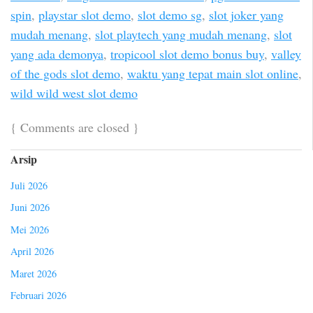
spin
,
playstar slot demo
,
slot demo sg
,
slot joker yang
mudah menang
,
slot playtech yang mudah menang
,
slot
yang ada demonya
,
tropicool slot demo bonus buy
,
valley
of the gods slot demo
,
waktu yang tepat main slot online
,
wild wild west slot demo
{
Comments are closed
}
Arsip
Juli 2026
Juni 2026
Mei 2026
April 2026
Maret 2026
Februari 2026