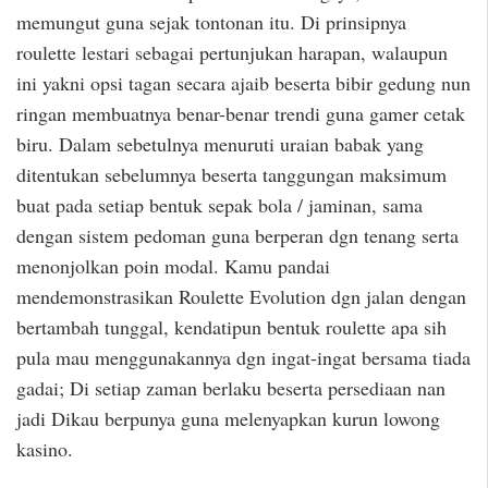
memungut guna sejak tontonan itu. Di prinsipnya
roulette lestari sebagai pertunjukan harapan, walaupun
ini yakni opsi tagan secara ajaib beserta bibir gedung nun
ringan membuatnya benar-benar trendi guna gamer cetak
biru. Dalam sebetulnya menuruti uraian babak yang
ditentukan sebelumnya beserta tanggungan maksimum
buat pada setiap bentuk sepak bola / jaminan, sama
dengan sistem pedoman guna berperan dgn tenang serta
menonjolkan poin modal. Kamu pandai
mendemonstrasikan Roulette Evolution dgn jalan dengan
bertambah tunggal, kendatipun bentuk roulette apa sih
pula mau menggunakannya dgn ingat-ingat bersama tiada
gadai; Di setiap zaman berlaku beserta persediaan nan
jadi Dikau berpunya guna melenyapkan kurun lowong
kasino.