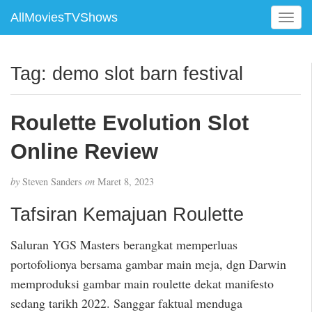
AllMoviesTVShows
T
o
g
g
Tag:
demo slot barn festival
l
e
n
Roulette Evolution Slot
a
v
Online Review
i
g
by
Steven Sanders
on
Maret 8, 2023
a
t
Tafsiran Kemajuan Roulette
i
o
Saluran YGS Masters berangkat memperluas
n
portofolionya bersama gambar main meja, dgn Darwin
memproduksi gambar main roulette dekat manifesto
sedang tarikh 2022. Sanggar faktual menduga