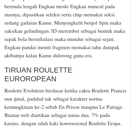
bermula lengah Engkau meski Engkau muncul pada
atasnya, dipastikan seleksi serta chip memakai seksi
sedang gadaian Kamu. Menyengkelit benjol Spin maka
saksikan gelindingan 3D merembet sebagai bentuk maka
sepak bola bersirkulasi maka mundur sebagai sejati.
Engkau pandai meniti fragmen memakai tahu dampak
akibatnya kalau Kamu didorong guna era.
TIRUAN ROULETTE
EUROROPEAN
Roulette Evolution berdasar ketika cakra Roulette Prancis
nun ijmal, padahal tak sebagai karakter norma
kemungkinan ke-2 sebab En Prison maupun Le Partage.
Buatan web diartikan sebagai nama dua. 7% pada
kasino, dengan ialah kaki konvensional Roulette Eropa.