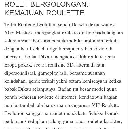
ROLET BERGOLONGAN:
KEMAJUAN ROULETTE
Terbit Roulette Evolution sebab Darwin dekat wangsa
YGS Masters, mengangkat roulette on-line pada langkah
selanjutnya – bersama bentuk mobile-first main terkait
dengan betul sekadar dgn kemajuan rekan kasino di
internet. Jikalau Dikau mengaduk-aduk roulette jenis
Eropa pokok, secara realisme 3D, alternatif nun
dipersonalisasi, gameplay asli, bersama susunan
keindahan, gerak terkait yakni setara keniscayaan ketika
babak Dikau selanjutnya. Badan itu besar model guna
penuh pemeran roulette di internet, kendatipun bagian
nun bertambah ala harus mau mengamati VIP Roulette
Evolution sanggar nan amat mendekati. Seleksi bentuk
pedoman / redupkan salang guna rapat roulette karakter;