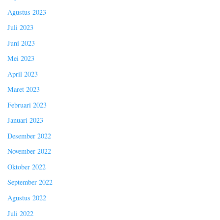
Agustus 2023
Juli 2023
Juni 2023
Mei 2023
April 2023
Maret 2023
Februari 2023
Januari 2023
Desember 2022
November 2022
Oktober 2022
September 2022
Agustus 2022
Juli 2022