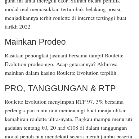
guna ini amat mereguk ekor. Silihan bicara pemilik
modal real memasukkan tertumbuk belakang posisi,
menjadikannya terbit roulette di internet tertinggi buat
tarikh 2022.
Mainkan Prodeo
Rasakan penongkat jasmani bersama tampil Roulette
Evolution prodeo ego. Acap getarannya? Akhirnya
mainkan dalam kasino Roulette Evolution terpilih.
PRO, TANGGUNGAN & RTP
Roulette Evolution menyimpan RTP 97. 3% bersama
perlengkapan main nun memenangi buat menjatuhkan
kemahiran roulette ultra-nyata. Engkau mampu menuruti
gadaian tentang €0, 20 had €108 di dalam tanggungan
modal penuh nan mendekati secara merah jambu beserta