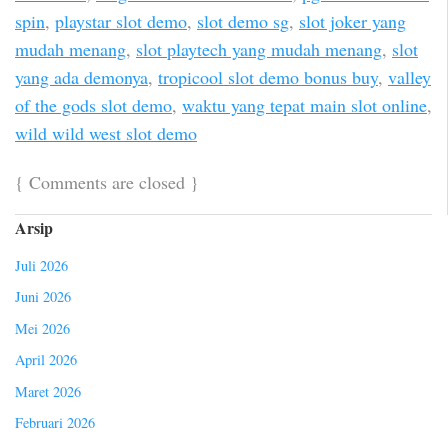
spin
,
playstar slot demo
,
slot demo sg
,
slot joker yang
mudah menang
,
slot playtech yang mudah menang
,
slot
yang ada demonya
,
tropicool slot demo bonus buy
,
valley
of the gods slot demo
,
waktu yang tepat main slot online
,
wild wild west slot demo
{
Comments are closed
}
Arsip
Juli 2026
Juni 2026
Mei 2026
April 2026
Maret 2026
Februari 2026