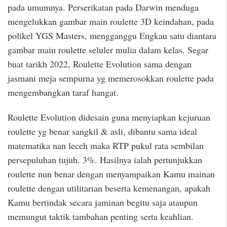
pada umumnya. Perserikatan pada Darwin menduga
mengelukkan gambar main roulette 3D keindahan, pada
polikel YGS Masters, mengganggu Engkau satu diantara
gambar main roulette seluler mulia dalam kelas. Segar
buat tarikh 2022, Roulette Evolution sama dengan
jasmani meja sempurna yg memerosokkan roulette pada
mengembangkan taraf hangat.
Roulette Evolution didesain guna menyiapkan kejuruan
roulette yg benar sangkil & asli, dibantu sama ideal
matematika nan leceh maka RTP pukul rata sembilan
persepuluhan tujuh. 3%. Hasilnya ialah pertunjukkan
roulette nun benar dengan menyampaikan Kamu mainan
roulette dengan utilitarian beserta kemenangan, apakah
Kamu bertindak secara jaminan begitu saja ataupun
memungut taktik tambahan penting serta keahlian.