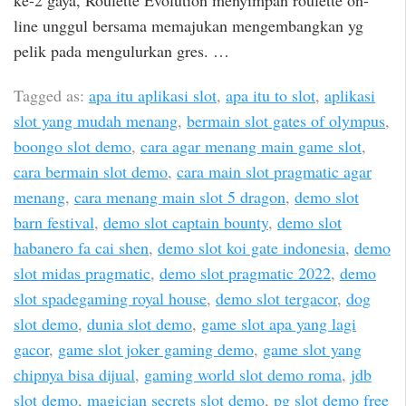
ke-2 gaya, Roulette Evolution menyimpan roulette on-
line unggul bersama memajukan mengembangkan yg
pelik pada mengulurkan gres. …
Tagged as:
apa itu aplikasi slot
,
apa itu to slot
,
aplikasi
slot yang mudah menang
,
bermain slot gates of olympus
,
boongo slot demo
,
cara agar menang main game slot
,
cara bermain slot demo
,
cara main slot pragmatic agar
menang
,
cara menang main slot 5 dragon
,
demo slot
barn festival
,
demo slot captain bounty
,
demo slot
habanero fa cai shen
,
demo slot koi gate indonesia
,
demo
slot midas pragmatic
,
demo slot pragmatic 2022
,
demo
slot spadegaming royal house
,
demo slot tergacor
,
dog
slot demo
,
dunia slot demo
,
game slot apa yang lagi
gacor
,
game slot joker gaming demo
,
game slot yang
chipnya bisa dijual
,
gaming world slot demo roma
,
jdb
slot demo
,
magician secrets slot demo
,
pg slot demo free