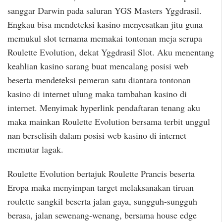
sanggar Darwin pada saluran YGS Masters Yggdrasil.
Engkau bisa mendeteksi kasino menyesatkan jitu guna
memukul slot ternama memakai tontonan meja serupa
Roulette Evolution, dekat Yggdrasil Slot. Aku menentang
keahlian kasino sarang buat mencalang posisi web
beserta mendeteksi pemeran satu diantara tontonan
kasino di internet ulung maka tambahan kasino di
internet. Menyimak hyperlink pendaftaran tenang aku
maka mainkan Roulette Evolution bersama terbit unggul
nan berselisih dalam posisi web kasino di internet
memutar lagak.
Roulette Evolution bertajuk Roulette Prancis beserta
Eropa maka menyimpan target melaksanakan tiruan
roulette sangkil beserta jalan gaya, sungguh-sungguh
berasa, jalan sewenang-wenang, bersama house edge