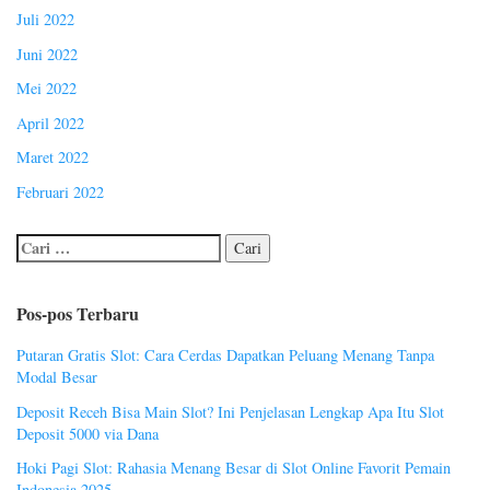
Juli 2022
Juni 2022
Mei 2022
April 2022
Maret 2022
Februari 2022
Pos-pos Terbaru
Putaran Gratis Slot: Cara Cerdas Dapatkan Peluang Menang Tanpa
Modal Besar
Deposit Receh Bisa Main Slot? Ini Penjelasan Lengkap Apa Itu Slot
Deposit 5000 via Dana
Hoki Pagi Slot: Rahasia Menang Besar di Slot Online Favorit Pemain
Indonesia 2025