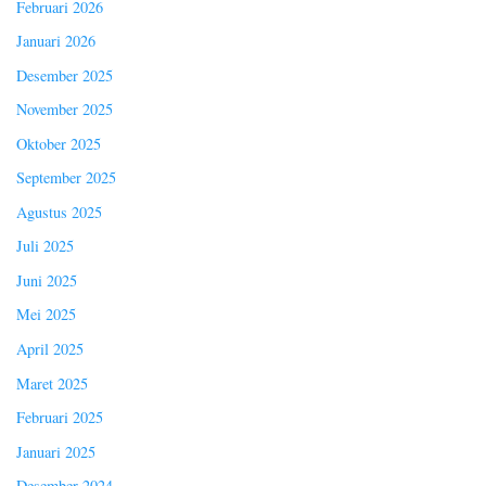
Februari 2026
Januari 2026
Desember 2025
November 2025
Oktober 2025
September 2025
Agustus 2025
Juli 2025
Juni 2025
Mei 2025
April 2025
Maret 2025
Februari 2025
Januari 2025
Desember 2024