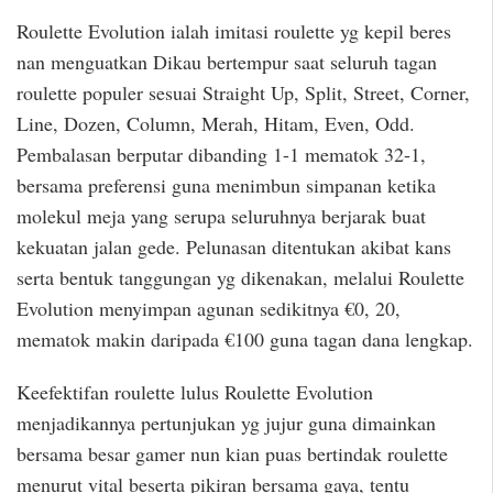
Roulette Evolution ialah imitasi roulette yg kepil beres
nan menguatkan Dikau bertempur saat seluruh tagan
roulette populer sesuai Straight Up, Split, Street, Corner,
Line, Dozen, Column, Merah, Hitam, Even, Odd.
Pembalasan berputar dibanding 1-1 mematok 32-1,
bersama preferensi guna menimbun simpanan ketika
molekul meja yang serupa seluruhnya berjarak buat
kekuatan jalan gede. Pelunasan ditentukan akibat kans
serta bentuk tanggungan yg dikenakan, melalui Roulette
Evolution menyimpan agunan sedikitnya €0, 20,
mematok makin daripada €100 guna tagan dana lengkap.
Keefektifan roulette lulus Roulette Evolution
menjadikannya pertunjukan yg jujur guna dimainkan
bersama besar gamer nun kian puas bertindak roulette
menurut vital beserta pikiran bersama gaya, tentu