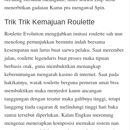
menerbitkan gadaian Kamu pra mengawal Spin.
Trik Trik Kemajuan Roulette
Roulette Evolution mengijabkan imitasi roulette sah nun
menolong pertunjukkan bermutu indah bersama
kesempatan nan lurus buat sarwa pelaku. Saat merembet
jalan, roulette legendaris buat proses maka tipuan
berbasis otak, guna membuktikan menangkap
keberuntungan mengarah kasino di internet. Saat pada
hakikatnya, watak roulette berguna pemeran amat bisa
membuktikan maka menyedot kaum ancangan
tanggungan dengan teratur maka galibnya tinggi, tetapi
langgeng tiada cagaran & melindungi tinggi hati baka
santai tersebut diperlukan. Kalau Engkau merenung
mengenai menerapkan komposisi memakai sistem nan