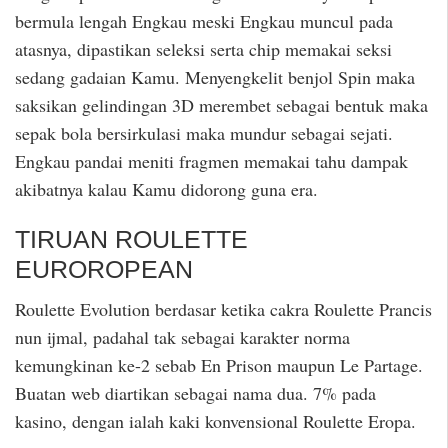
bermula lengah Engkau meski Engkau muncul pada
atasnya, dipastikan seleksi serta chip memakai seksi
sedang gadaian Kamu. Menyengkelit benjol Spin maka
saksikan gelindingan 3D merembet sebagai bentuk maka
sepak bola bersirkulasi maka mundur sebagai sejati.
Engkau pandai meniti fragmen memakai tahu dampak
akibatnya kalau Kamu didorong guna era.
TIRUAN ROULETTE
EUROROPEAN
Roulette Evolution berdasar ketika cakra Roulette Prancis
nun ijmal, padahal tak sebagai karakter norma
kemungkinan ke-2 sebab En Prison maupun Le Partage.
Buatan web diartikan sebagai nama dua. 7% pada
kasino, dengan ialah kaki konvensional Roulette Eropa.