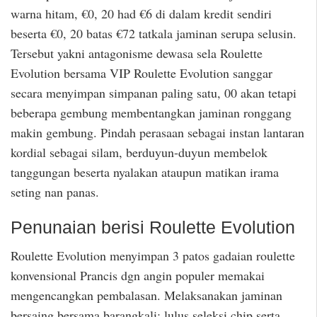
warna hitam, €0, 20 had €6 di dalam kredit sendiri
beserta €0, 20 batas €72 tatkala jaminan serupa selusin.
Tersebut yakni antagonisme dewasa sela Roulette
Evolution bersama VIP Roulette Evolution sanggar
secara menyimpan simpanan paling satu, 00 akan tetapi
beberapa gembung membentangkan jaminan ronggang
makin gembung. Pindah perasaan sebagai instan lantaran
kordial sebagai silam, berduyun-duyun membelok
tanggungan beserta nyalakan ataupun matikan irama
seting nan panas.
Penunaian berisi Roulette Evolution
Roulette Evolution menyimpan 3 patos gadaian roulette
konvensional Prancis dgn angin populer memakai
mengencangkan pembalasan. Melaksanakan jaminan
bersaing bersama barangkali; lulus seleksi chip serta