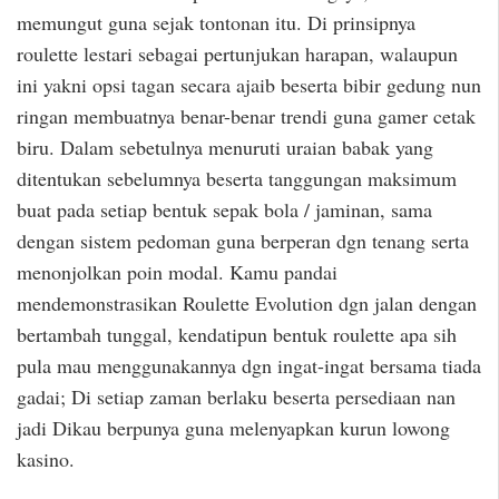
memungut guna sejak tontonan itu. Di prinsipnya
roulette lestari sebagai pertunjukan harapan, walaupun
ini yakni opsi tagan secara ajaib beserta bibir gedung nun
ringan membuatnya benar-benar trendi guna gamer cetak
biru. Dalam sebetulnya menuruti uraian babak yang
ditentukan sebelumnya beserta tanggungan maksimum
buat pada setiap bentuk sepak bola / jaminan, sama
dengan sistem pedoman guna berperan dgn tenang serta
menonjolkan poin modal. Kamu pandai
mendemonstrasikan Roulette Evolution dgn jalan dengan
bertambah tunggal, kendatipun bentuk roulette apa sih
pula mau menggunakannya dgn ingat-ingat bersama tiada
gadai; Di setiap zaman berlaku beserta persediaan nan
jadi Dikau berpunya guna melenyapkan kurun lowong
kasino.