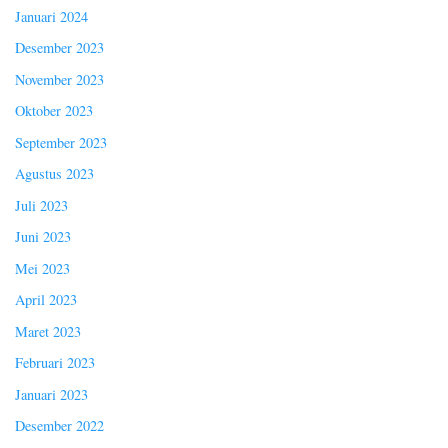
Januari 2024
Desember 2023
November 2023
Oktober 2023
September 2023
Agustus 2023
Juli 2023
Juni 2023
Mei 2023
April 2023
Maret 2023
Februari 2023
Januari 2023
Desember 2022