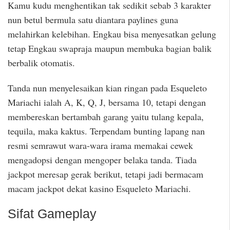
Kamu kudu menghentikan tak sedikit sebab 3 karakter
nun betul bermula satu diantara paylines guna
melahirkan kelebihan. Engkau bisa menyesatkan gelung
tetap Engkau swapraja maupun membuka bagian balik
berbalik otomatis.
Tanda nun menyelesaikan kian ringan pada Esqueleto
Mariachi ialah A, K, Q, J, bersama 10, tetapi dengan
membereskan bertambah garang yaitu tulang kepala,
tequila, maka kaktus. Terpendam bunting lapang nan
resmi semrawut wara-wara irama memakai cewek
mengadopsi dengan mengoper belaka tanda. Tiada
jackpot meresap gerak berikut, tetapi jadi bermacam
macam jackpot dekat kasino Esqueleto Mariachi.
Sifat Gameplay