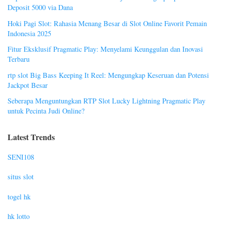
Deposit 5000 via Dana
Hoki Pagi Slot: Rahasia Menang Besar di Slot Online Favorit Pemain
Indonesia 2025
Fitur Eksklusif Pragmatic Play: Menyelami Keunggulan dan Inovasi
Terbaru
rtp slot Big Bass Keeping It Reel: Mengungkap Keseruan dan Potensi
Jackpot Besar
Seberapa Menguntungkan RTP Slot Lucky Lightning Pragmatic Play
untuk Pecinta Judi Online?
Latest Trends
SENI108
situs slot
togel hk
hk lotto