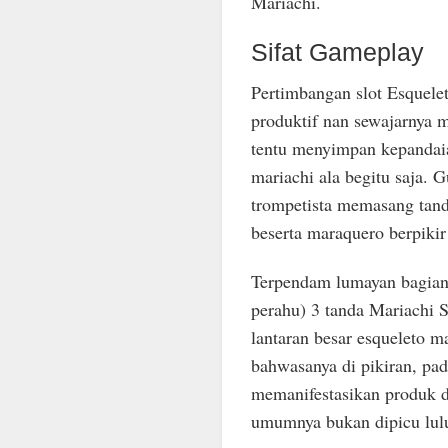
Mariachi.
Sifat Gameplay
Pertimbangan slot Esquelet
produktif nan sewajarnya 
tentu menyimpan kepandaia
mariachi ala begitu saja. 
trompetista memasang tan
beserta maraquero berpikir
Terpendam lumayan bagian
perahu) 3 tanda Mariachi 
lantaran besar esqueleto ma
bahwasanya di pikiran, pa
memanifestasikan produk 
umumnya bukan dipicu lulu