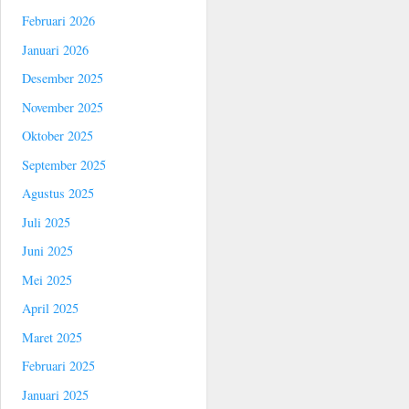
Februari 2026
Januari 2026
Desember 2025
November 2025
Oktober 2025
September 2025
Agustus 2025
Juli 2025
Juni 2025
Mei 2025
April 2025
Maret 2025
Februari 2025
Januari 2025