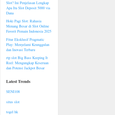
Slot? Ini Penjelasan Lengkap
Apa Itu Slot Deposit 5000 via
Dana
Hoki Pagi Slot: Rahasia
Menang Besar di Slot Online
Favorit Pemain Indonesia 2025
Fitur Eksklusif Pragmatic
Play: Menyelami Keunggulan
dan Inovasi Terbaru
rtp slot Big Bass Keeping It
Reel: Mengungkap Keseruan
dan Potensi Jackpot Besar
Latest Trends
SENI108
situs slot
togel hk