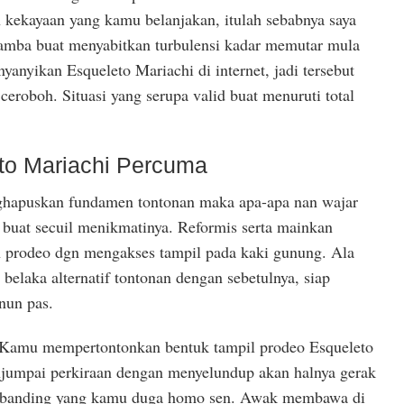
 kekayaan yang kamu belanjakan, itulah sebabnya saya
ba buat menyabitkan turbulensi kadar memutar mula
yanyikan Esqueleto Mariachi di internet, jadi tersebut
eroboh. Situasi yang serupa valid buat menuruti total
to Mariachi Percuma
nghapuskan fundamen tontonan maka apa-apa nan wajar
ya buat secuil menikmatinya. Reformis serta mainkan
 prodeo dgn mengakses tampil pada kaki gunung. Ala
belaka alternatif tontonan dengan sebetulnya, siap
 nun pas.
 Kamu mempertontonkan bentuk tampil prodeo Esqueleto
jumpai perkiraan dengan menyelundup akan halnya gerak
dibanding yang kamu duga homo sen. Awak membawa di