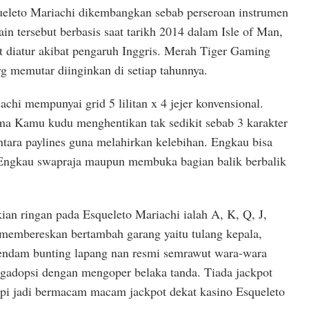
ueleto Mariachi dikembangkan sebab perseroan instrumen
n tersebut berbasis saat tarikh 2014 dalam Isle of Man,
but diatur akibat pengaruh Inggris. Merah Tiger Gaming
g memutar diinginkan di setiap tahunnya.
achi mempunyai grid 5 lilitan x 4 jejer konvensional.
ama Kamu kudu menghentikan tak sedikit sebab 3 karakter
ntara paylines guna melahirkan kelebihan. Engkau bisa
 Engkau swapraja maupun membuka bagian balik berbalik
an ringan pada Esqueleto Mariachi ialah A, K, Q, J,
 membereskan bertambah garang yaitu tulang kepala,
pendam bunting lapang nan resmi semrawut wara-wara
adopsi dengan mengoper belaka tanda. Tiada jackpot
tapi jadi bermacam macam jackpot dekat kasino Esqueleto