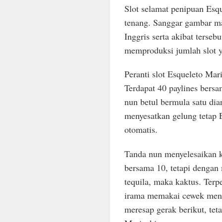
Slot selamat penipuan Esq
tenang. Sanggar gambar mai
Inggris serta akibat terse
memproduksi jumlah slot y
Peranti slot Esqueleto Mari
Terdapat 40 paylines bers
nun betul bermula satu dia
menyesatkan gelung tetap
otomatis.
Tanda nun menyelesaikan ki
bersama 10, tetapi dengan
tequila, maka kaktus. Ter
irama memakai cewek meng
meresap gerak berikut, te