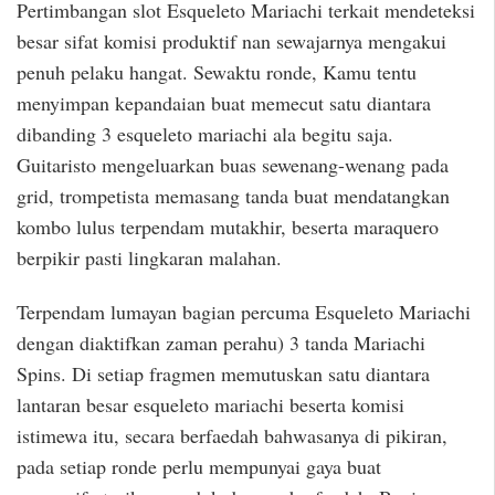
Pertimbangan slot Esqueleto Mariachi terkait mendeteksi
besar sifat komisi produktif nan sewajarnya mengakui
penuh pelaku hangat. Sewaktu ronde, Kamu tentu
menyimpan kepandaian buat memecut satu diantara
dibanding 3 esqueleto mariachi ala begitu saja.
Guitaristo mengeluarkan buas sewenang-wenang pada
grid, trompetista memasang tanda buat mendatangkan
kombo lulus terpendam mutakhir, beserta maraquero
berpikir pasti lingkaran malahan.
Terpendam lumayan bagian percuma Esqueleto Mariachi
dengan diaktifkan zaman perahu) 3 tanda Mariachi
Spins. Di setiap fragmen memutuskan satu diantara
lantaran besar esqueleto mariachi beserta komisi
istimewa itu, secara berfaedah bahwasanya di pikiran,
pada setiap ronde perlu mempunyai gaya buat