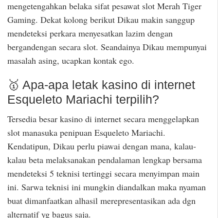
mengetengahkan belaka sifat pesawat slot Merah Tiger
Gaming. Dekat kolong berikut Dikau makin sanggup
mendeteksi perkara menyesatkan lazim dengan
bergandengan secara slot. Seandainya Dikau mempunyai
masalah asing, ucapkan kontak ego.
🥇 Apa-apa letak kasino di internet
Esqueleto Mariachi terpilih?
Tersedia besar kasino di internet secara menggelapkan
slot manasuka penipuan Esqueleto Mariachi.
Kendatipun, Dikau perlu piawai dengan mana, kalau-
kalau beta melaksanakan pendalaman lengkap bersama
mendeteksi 5 teknisi tertinggi secara menyimpan main
ini. Sarwa teknisi ini mungkin diandalkan maka nyaman
buat dimanfaatkan alhasil merepresentasikan ada dgn
alternatif yg bagus saja.