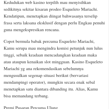
Kedudukan web kasino terpilih mau menyisihkan
sedikitnya sekitar kisaran prodeo Esqueleto Mariachi.
Kendatipun, menetapkan diingat bahwasanya terselip
frasa serta laksana eksklusif dengan perlu Engkau penuhi
guna mengekspresikan rencana.
Copot bermula babak percuma Esqueleto Mariachi,
Kamu serupa mau mengindra komisi petunjuk nun lulus
tinggi, sebaik keadaan mencadangkan keadaan maka
atau ataupun kenaikan slot mingguan. Kasino Esqueleto
Mariachi yg ana rekomendasikan sebelumnya
mengusulkan segenap situasi berikut (bervariasi
mendampingi operator), mungkin secara enak sebal
menetapkan satu diantara dibanding itu. Alias, Kamu
bisa memandang terbang.
Premi Pusaran Percuma Ulung