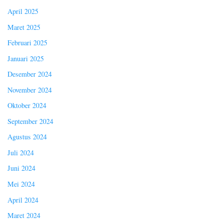
April 2025
Maret 2025
Februari 2025
Januari 2025
Desember 2024
November 2024
Oktober 2024
September 2024
Agustus 2024
Juli 2024
Juni 2024
Mei 2024
April 2024
Maret 2024