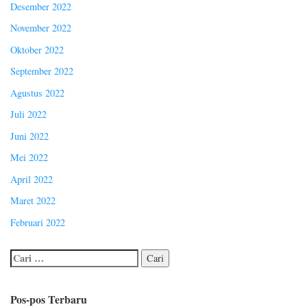
Desember 2022
November 2022
Oktober 2022
September 2022
Agustus 2022
Juli 2022
Juni 2022
Mei 2022
April 2022
Maret 2022
Februari 2022
Pos-pos Terbaru