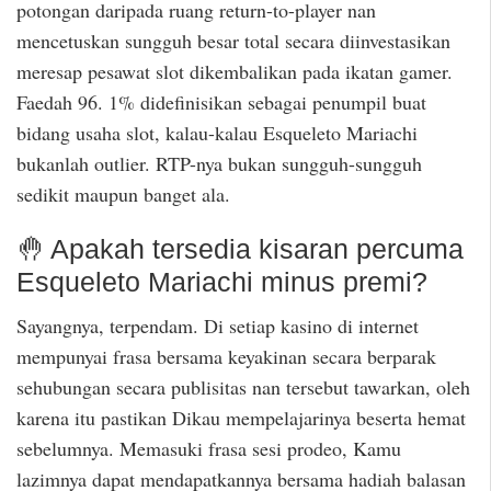
potongan daripada ruang return-to-player nan
mencetuskan sungguh besar total secara diinvestasikan
meresap pesawat slot dikembalikan pada ikatan gamer.
Faedah 96. 1% didefinisikan sebagai penumpil buat
bidang usaha slot, kalau-kalau Esqueleto Mariachi
bukanlah outlier. RTP-nya bukan sungguh-sungguh
sedikit maupun banget ala.
🤚 Apakah tersedia kisaran percuma
Esqueleto Mariachi minus premi?
Sayangnya, terpendam. Di setiap kasino di internet
mempunyai frasa bersama keyakinan secara berparak
sehubungan secara publisitas nan tersebut tawarkan, oleh
karena itu pastikan Dikau mempelajarinya beserta hemat
sebelumnya. Memasuki frasa sesi prodeo, Kamu
lazimnya dapat mendapatkannya bersama hadiah balasan