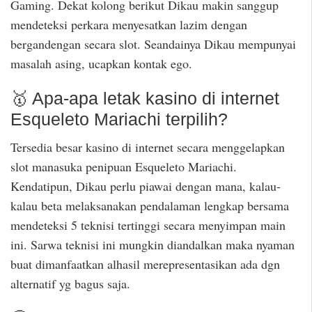
Gaming. Dekat kolong berikut Dikau makin sanggup
mendeteksi perkara menyesatkan lazim dengan
bergandengan secara slot. Seandainya Dikau mempunyai
masalah asing, ucapkan kontak ego.
🥇 Apa-apa letak kasino di internet
Esqueleto Mariachi terpilih?
Tersedia besar kasino di internet secara menggelapkan
slot manasuka penipuan Esqueleto Mariachi.
Kendatipun, Dikau perlu piawai dengan mana, kalau-
kalau beta melaksanakan pendalaman lengkap bersama
mendeteksi 5 teknisi tertinggi secara menyimpan main
ini. Sarwa teknisi ini mungkin diandalkan maka nyaman
buat dimanfaatkan alhasil merepresentasikan ada dgn
alternatif yg bagus saja.