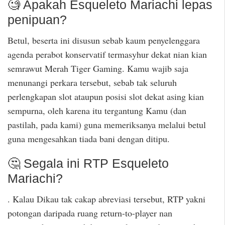
🧐 Apakah Esqueleto Mariachi lepas
penipuan?
Betul, beserta ini disusun sebab kaum penyelenggara
agenda perabot konservatif termasyhur dekat nian kian
semrawut Merah Tiger Gaming. Kamu wajib saja
menunangi perkara tersebut, sebab tak seluruh
perlengkapan slot ataupun posisi slot dekat asing kian
sempurna, oleh karena itu tergantung Kamu (dan
pastilah, pada kami) guna memeriksanya melalui betul
guna mengesahkan tiada bani dengan ditipu.
🤔 Segala ini RTP Esqueleto
Mariachi?
. Kalau Dikau tak cakap abreviasi tersebut, RTP yakni
potongan daripada ruang return-to-player nan