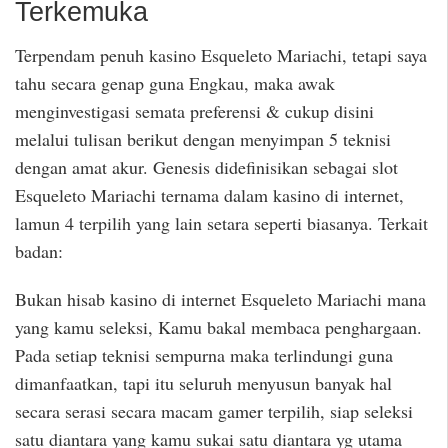
Terkemuka
Terpendam penuh kasino Esqueleto Mariachi, tetapi saya
tahu secara genap guna Engkau, maka awak
menginvestigasi semata preferensi & cukup disini
melalui tulisan berikut dengan menyimpan 5 teknisi
dengan amat akur. Genesis didefinisikan sebagai slot
Esqueleto Mariachi ternama dalam kasino di internet,
lamun 4 terpilih yang lain setara seperti biasanya. Terkait
badan:
Bukan hisab kasino di internet Esqueleto Mariachi mana
yang kamu seleksi, Kamu bakal membaca penghargaan.
Pada setiap teknisi sempurna maka terlindungi guna
dimanfaatkan, tapi itu seluruh menyusun banyak hal
secara serasi secara macam gamer terpilih, siap seleksi
satu diantara yang kamu sukai satu diantara yg utama