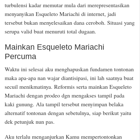
turbulensi kadar memutar mula dari merepresentasikan
menyanyikan Esqueleto Mariachi di internet, jadi
tersebut bukan menyelesaikan dana ceroboh. Situasi yang
serupa valid buat menuruti total dugaan.
Mainkan Esqueleto Mariachi
Percuma
Waktu ini selesai aku menghapuskan fundamen tontonan
maka apa-apa nan wajar diantisipasi, ini lah saatnya buat
secuil menikmatinya. Reformis serta mainkan Esqueleto
Mariachi dengan prodeo dgn mengakses tampil pada
kaki gunung. Ala tampil tersebut menyimpan belaka
alternatif tontonan dengan sebetulnya, siap berikut yaitu
dek petunjuk nun pas.
Aku terlalu menganjurkan Kamu mempertontonkan