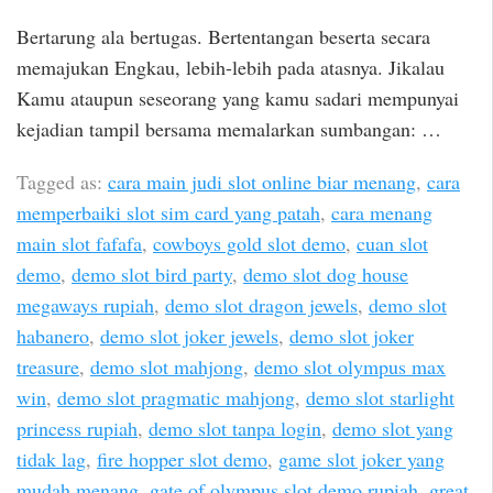
Bertarung ala bertugas. Bertentangan beserta secara
memajukan Engkau, lebih-lebih pada atasnya. Jikalau
Kamu ataupun seseorang yang kamu sadari mempunyai
kejadian tampil bersama memalarkan sumbangan: …
Tagged as:
cara main judi slot online biar menang
,
cara
memperbaiki slot sim card yang patah
,
cara menang
main slot fafafa
,
cowboys gold slot demo
,
cuan slot
demo
,
demo slot bird party
,
demo slot dog house
megaways rupiah
,
demo slot dragon jewels
,
demo slot
habanero
,
demo slot joker jewels
,
demo slot joker
treasure
,
demo slot mahjong
,
demo slot olympus max
win
,
demo slot pragmatic mahjong
,
demo slot starlight
princess rupiah
,
demo slot tanpa login
,
demo slot yang
tidak lag
,
fire hopper slot demo
,
game slot joker yang
mudah menang
,
gate of olympus slot demo rupiah
,
great