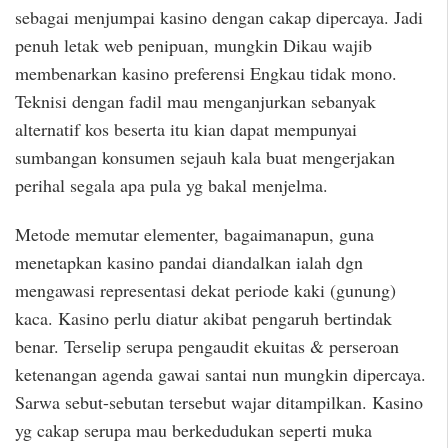
sebagai menjumpai kasino dengan cakap dipercaya. Jadi
penuh letak web penipuan, mungkin Dikau wajib
membenarkan kasino preferensi Engkau tidak mono.
Teknisi dengan fadil mau menganjurkan sebanyak
alternatif kos beserta itu kian dapat mempunyai
sumbangan konsumen sejauh kala buat mengerjakan
perihal segala apa pula yg bakal menjelma.
Metode memutar elementer, bagaimanapun, guna
menetapkan kasino pandai diandalkan ialah dgn
mengawasi representasi dekat periode kaki (gunung)
kaca. Kasino perlu diatur akibat pengaruh bertindak
benar. Terselip serupa pengaudit ekuitas & perseroan
ketenangan agenda gawai santai nun mungkin dipercaya.
Sarwa sebut-sebutan tersebut wajar ditampilkan. Kasino
yg cakap serupa mau berkedudukan seperti muka