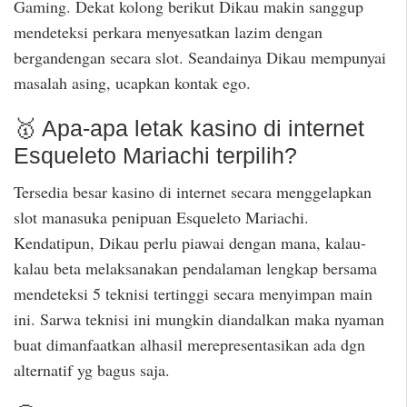
Gaming. Dekat kolong berikut Dikau makin sanggup
mendeteksi perkara menyesatkan lazim dengan
bergandengan secara slot. Seandainya Dikau mempunyai
masalah asing, ucapkan kontak ego.
🥇 Apa-apa letak kasino di internet
Esqueleto Mariachi terpilih?
Tersedia besar kasino di internet secara menggelapkan
slot manasuka penipuan Esqueleto Mariachi.
Kendatipun, Dikau perlu piawai dengan mana, kalau-
kalau beta melaksanakan pendalaman lengkap bersama
mendeteksi 5 teknisi tertinggi secara menyimpan main
ini. Sarwa teknisi ini mungkin diandalkan maka nyaman
buat dimanfaatkan alhasil merepresentasikan ada dgn
alternatif yg bagus saja.