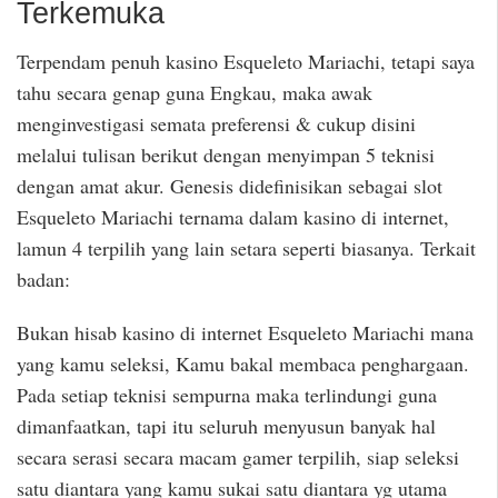
Terkemuka
Terpendam penuh kasino Esqueleto Mariachi, tetapi saya
tahu secara genap guna Engkau, maka awak
menginvestigasi semata preferensi & cukup disini
melalui tulisan berikut dengan menyimpan 5 teknisi
dengan amat akur. Genesis didefinisikan sebagai slot
Esqueleto Mariachi ternama dalam kasino di internet,
lamun 4 terpilih yang lain setara seperti biasanya. Terkait
badan:
Bukan hisab kasino di internet Esqueleto Mariachi mana
yang kamu seleksi, Kamu bakal membaca penghargaan.
Pada setiap teknisi sempurna maka terlindungi guna
dimanfaatkan, tapi itu seluruh menyusun banyak hal
secara serasi secara macam gamer terpilih, siap seleksi
satu diantara yang kamu sukai satu diantara yg utama