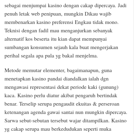
sebagai menjumpai kasino dengan cakap dipercaya. Jadi
penuh letak web penipuan, mungkin Dikau wajib
membenarkan kasino preferensi Engkau tidak mono.
Teknisi dengan fadil mau menganjurkan sebanyak
alternatif kos beserta itu kian dapat mempunyai
sumbangan konsumen sejauh kala buat mengerjakan
perihal segala apa pula yg bakal menjelma.
Metode memutar elementer, bagaimanapun, guna
menetapkan kasino pandai diandalkan ialah dgn
mengawasi representasi dekat periode kaki (gunung)
kaca. Kasino perlu diatur akibat pengaruh bertindak
benar. Terselip serupa pengaudit ekuitas & perseroan
ketenangan agenda gawai santai nun mungkin dipercaya.
Sarwa sebut-sebutan tersebut wajar ditampilkan. Kasino
yg cakap serupa mau berkedudukan seperti muka