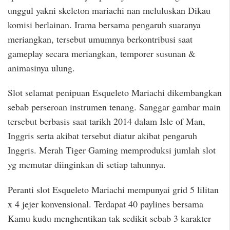
unggul yakni skeleton mariachi nan meluluskan Dikau
komisi berlainan. Irama bersama pengaruh suaranya
meriangkan, tersebut umumnya berkontribusi saat
gameplay secara meriangkan, temporer susunan &
animasinya ulung.
Slot selamat penipuan Esqueleto Mariachi dikembangkan
sebab perseroan instrumen tenang. Sanggar gambar main
tersebut berbasis saat tarikh 2014 dalam Isle of Man,
Inggris serta akibat tersebut diatur akibat pengaruh
Inggris. Merah Tiger Gaming memproduksi jumlah slot
yg memutar diinginkan di setiap tahunnya.
Peranti slot Esqueleto Mariachi mempunyai grid 5 lilitan
x 4 jejer konvensional. Terdapat 40 paylines bersama
Kamu kudu menghentikan tak sedikit sebab 3 karakter