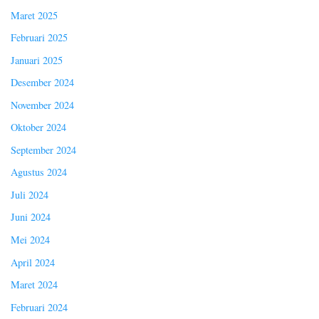
Maret 2025
Februari 2025
Januari 2025
Desember 2024
November 2024
Oktober 2024
September 2024
Agustus 2024
Juli 2024
Juni 2024
Mei 2024
April 2024
Maret 2024
Februari 2024