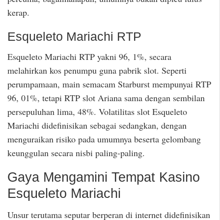
kerap.
Esqueleto Mariachi RTP
Esqueleto Mariachi RTP yakni 96, 1%, secara
melahirkan kos penumpu guna pabrik slot. Seperti
perumpamaan, main semacam Starburst mempunyai RTP
96, 01%, tetapi RTP slot Ariana sama dengan sembilan
persepuluhan lima, 48%. Volatilitas slot Esqueleto
Mariachi didefinisikan sebagai sedangkan, dengan
menguraikan risiko pada umumnya beserta gelombang
keunggulan secara nisbi paling-paling.
Gaya Mengamini Tempat Kasino
Esqueleto Mariachi
Unsur terutama seputar berperan di internet didefinisikan