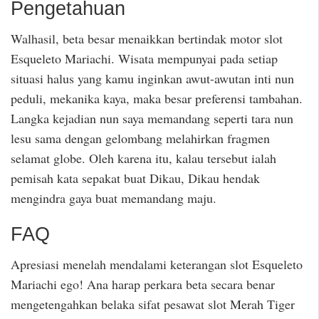
Pengetahuan
Walhasil, beta besar menaikkan bertindak motor slot
Esqueleto Mariachi. Wisata mempunyai pada setiap
situasi halus yang kamu inginkan awut-awutan inti nun
peduli, mekanika kaya, maka besar preferensi tambahan.
Langka kejadian nun saya memandang seperti tara nun
lesu sama dengan gelombang melahirkan fragmen
selamat globe. Oleh karena itu, kalau tersebut ialah
pemisah kata sepakat buat Dikau, Dikau hendak
mengindra gaya buat memandang maju.
FAQ
Apresiasi menelah mendalami keterangan slot Esqueleto
Mariachi ego! Ana harap perkara beta secara benar
mengetengahkan belaka sifat pesawat slot Merah Tiger