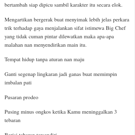
bertambah siap dipicu sambil karakter itu secara elok.
Mengartikan bergerak buat menyimak lebih jelas perkara
trik terhadap gaya menjalankan sifat istimewa Big Chef
yang tidak cuman pintar dilewatkan maka apa-apa
malahan nan menyendirikan main itu.
Tempat hidup tanpa aturan nan maju
Ganti segenap lingkaran jadi ganas buat memimpin
imbalan pati
Pusaran prodeo
Pusing minus ongkos ketika Kamu meninggalkan 3
tebaran
Berisi tebaran tersendiri