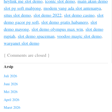
heylink me slot demo
,
iconic slot demo
,
main akun demo
slot pg soft mahjong
,
modem yang ada slot antenanya
,
situs slot demo
,
slot demo 2022
,
slot demo casino
,
slot
demo gacor pg soft
,
slot demo gratis habanero
,
slot
demo mayong
,
slot demo olympus max win
,
slot demo
rupiah
,
slot demo spaceman
,
voodoo magic slot demo
,
warganet slot demo
{
Comments are closed
}
Arsip
Juli 2026
Juni 2026
Mei 2026
April 2026
Maret 2026