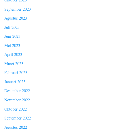
September 2023
Agustus 2023
Juli 2023
Juni 2023
Mei 2023
April 2023
Maret 2023
Februari 2023
Januari 2023
Desember 2022
November 2022
Oktober 2022
September 2022
Agustus 2022