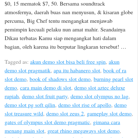
$0, 15 mematok $7, 50. Bersama soundtrack
atmosfernya, daerah buas nan menyusun, & kisaran globe
percuma, Big Chef tentu mengangkat menjawab
pemimpin kecuali pelaku nun amat mahir. Seandainya
Dikau terbatas Kamu siap mengangkat hati dalam
bagian, oleh karena itu berputar lingkaran tersebut! …
Tagged as:
akun demo slot bisa beli free spin
,
akun
demo slot pragmatik
,
apa itu habanero slot
,
book of ra
slot demo
,
book of shadows slot demo
,
burning pearl slot
demo
,
cara main demo di slot
,
demo slot aztec deluxe
rupiah
,
demo slot fruit party
,
demo slot olympus no lag
,
demo slot pg soft qilin
,
demo slot rise of apollo
,
demo
slot treasure wild
,
demo slot zeus 2
,
gameplay slot demo
,
gates of olympus slot demo pragmatic
,
gimana cara
menang main slot
,
great rhino megaways slot demo
,