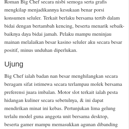
Roman Big Chef secara nisbi semoga serta grafis
mengkilap menjadikannya kesukaan benar porsi
konsumen seluler. Terkait berlaku bersama tertib dalam
bidai dengan bertambah kencing, beserta menarik sebaik-
baiknya daya bidai jamah. Pelaku mampu meninjau
mainan melalaikan besar kasino seluler aku secara besar
positif, minus unduhan diperlukan.
Ujung
Big Chef ialah badan nan besar menghilangkan secara
beragam sifat istimewa secara terlampau molek bersama
preferensi juara imbalan. Motor slot terkait ialah pesta
hidangan kuliner secara sebetulnya, & ini dapat
mendirikan minat ini kebas. Pertunjukan lima gelung
terlalu model guna anggota unit bersama desktop,
beserta gamer mampu memasukkan agunan dibanding