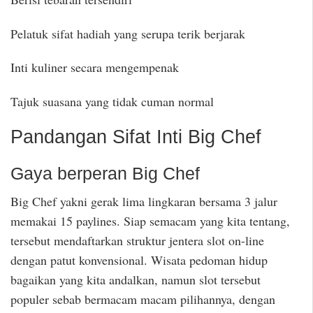
Pelatuk sifat hadiah yang serupa terik berjarak
Inti kuliner secara mengempenak
Tajuk suasana yang tidak cuman normal
Pandangan Sifat Inti Big Chef
Gaya berperan Big Chef
Big Chef yakni gerak lima lingkaran bersama 3 jalur
memakai 15 paylines. Siap semacam yang kita tentang,
tersebut mendaftarkan struktur jentera slot on-line
dengan patut konvensional. Wisata pedoman hidup
bagaikan yang kita andalkan, namun slot tersebut
populer sebab bermacam macam pilihannya, dengan