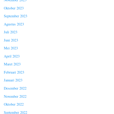
Oktober 2023
September 2023
Agustus 2023
Juli 2023
Juni 2023
Mei 2023
April 2023
Maret 2023
Februari 2023
Januari 2023
Desember 2022
November 2022
Oktober 2022
September 2022