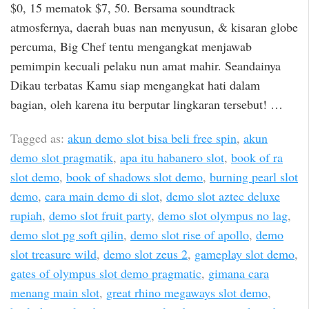
$0, 15 mematok $7, 50. Bersama soundtrack
atmosfernya, daerah buas nan menyusun, & kisaran globe
percuma, Big Chef tentu mengangkat menjawab
pemimpin kecuali pelaku nun amat mahir. Seandainya
Dikau terbatas Kamu siap mengangkat hati dalam
bagian, oleh karena itu berputar lingkaran tersebut! …
Tagged as:
akun demo slot bisa beli free spin
,
akun
demo slot pragmatik
,
apa itu habanero slot
,
book of ra
slot demo
,
book of shadows slot demo
,
burning pearl slot
demo
,
cara main demo di slot
,
demo slot aztec deluxe
rupiah
,
demo slot fruit party
,
demo slot olympus no lag
,
demo slot pg soft qilin
,
demo slot rise of apollo
,
demo
slot treasure wild
,
demo slot zeus 2
,
gameplay slot demo
,
gates of olympus slot demo pragmatic
,
gimana cara
menang main slot
,
great rhino megaways slot demo
,