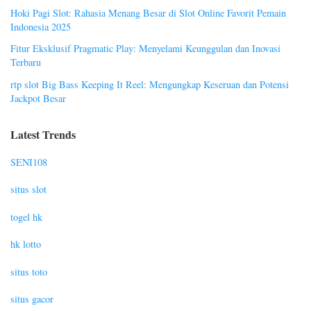
Hoki Pagi Slot: Rahasia Menang Besar di Slot Online Favorit Pemain
Indonesia 2025
Fitur Eksklusif Pragmatic Play: Menyelami Keunggulan dan Inovasi
Terbaru
rtp slot Big Bass Keeping It Reel: Mengungkap Keseruan dan Potensi
Jackpot Besar
Latest Trends
SENI108
situs slot
togel hk
hk lotto
situs toto
situs gacor