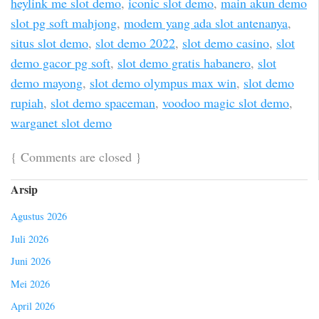
heylink me slot demo
,
iconic slot demo
,
main akun demo
slot pg soft mahjong
,
modem yang ada slot antenanya
,
situs slot demo
,
slot demo 2022
,
slot demo casino
,
slot
demo gacor pg soft
,
slot demo gratis habanero
,
slot
demo mayong
,
slot demo olympus max win
,
slot demo
rupiah
,
slot demo spaceman
,
voodoo magic slot demo
,
warganet slot demo
{
Comments are closed
}
Arsip
Agustus 2026
Juli 2026
Juni 2026
Mei 2026
April 2026