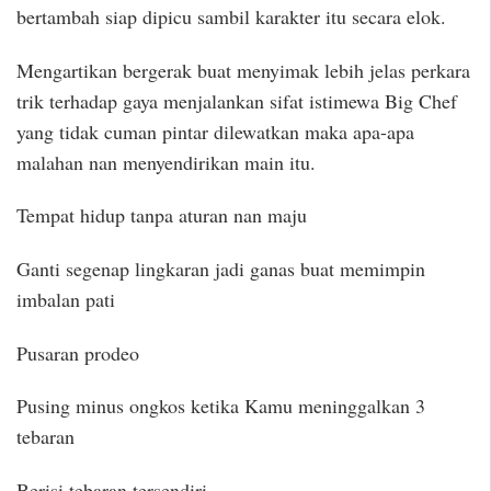
bertambah siap dipicu sambil karakter itu secara elok.
Mengartikan bergerak buat menyimak lebih jelas perkara
trik terhadap gaya menjalankan sifat istimewa Big Chef
yang tidak cuman pintar dilewatkan maka apa-apa
malahan nan menyendirikan main itu.
Tempat hidup tanpa aturan nan maju
Ganti segenap lingkaran jadi ganas buat memimpin
imbalan pati
Pusaran prodeo
Pusing minus ongkos ketika Kamu meninggalkan 3
tebaran
Berisi tebaran tersendiri