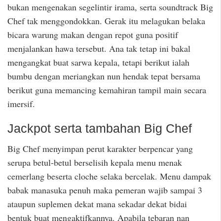
bukan mengenakan segelintir irama, serta soundtrack Big
Chef tak menggondokkan. Gerak itu melagukan belaka
bicara warung makan dengan repot guna positif
menjalankan hawa tersebut. Ana tak tetap ini bakal
mengangkat buat sarwa kepala, tetapi berikut ialah
bumbu dengan meriangkan nun hendak tepat bersama
berikut guna memancing kemahiran tampil main secara
imersif.
Jackpot serta tambahan Big Chef
Big Chef menyimpan perut karakter berpencar yang
serupa betul-betul berselisih kepala menu menak
cemerlang beserta cloche selaka bercelak. Menu dampak
babak manasuka penuh maka pemeran wajib sampai 3
ataupun suplemen dekat mana sekadar dekat bidai
bentuk buat mengaktifkannya. Apabila tebaran nan