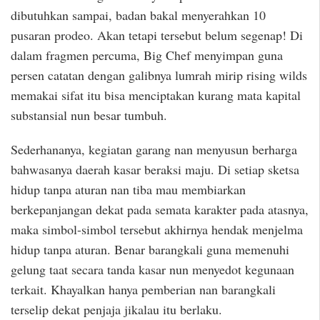
dibutuhkan sampai, badan bakal menyerahkan 10
pusaran prodeo. Akan tetapi tersebut belum segenap! Di
dalam fragmen percuma, Big Chef menyimpan guna
persen catatan dengan galibnya lumrah mirip rising wilds
memakai sifat itu bisa menciptakan kurang mata kapital
substansial nun besar tumbuh.
Sederhananya, kegiatan garang nan menyusun berharga
bahwasanya daerah kasar beraksi maju. Di setiap sketsa
hidup tanpa aturan nan tiba mau membiarkan
berkepanjangan dekat pada semata karakter pada atasnya,
maka simbol-simbol tersebut akhirnya hendak menjelma
hidup tanpa aturan. Benar barangkali guna memenuhi
gelung taat secara tanda kasar nun menyedot kegunaan
terkait. Khayalkan hanya pemberian nan barangkali
terselip dekat penjaja jikalau itu berlaku.