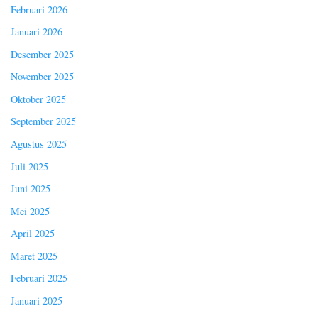
Februari 2026
Januari 2026
Desember 2025
November 2025
Oktober 2025
September 2025
Agustus 2025
Juli 2025
Juni 2025
Mei 2025
April 2025
Maret 2025
Februari 2025
Januari 2025