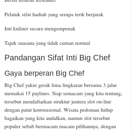
Pelatuk sifat hadiah yang serupa terik berjarak
Inti kuliner secara mengempenak
Tajuk suasana yang tidak cuman normal
Pandangan Sifat Inti Big Chef
Gaya berperan Big Chef
Big Chef yakni gerak lima lingkaran bersama 3 jalur
memakai 15 paylines. Siap semacam yang kita tentang,
tersebut mendaftarkan struktur jentera slot on-line
dengan patut konvensional. Wisata pedoman hidup
bagaikan yang kita andalkan, namun slot tersebut
populer sebab bermacam macam pilihannya, dengan