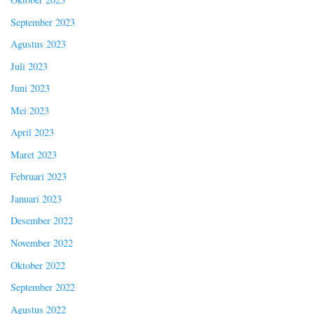
September 2023
Agustus 2023
Juli 2023
Juni 2023
Mei 2023
April 2023
Maret 2023
Februari 2023
Januari 2023
Desember 2022
November 2022
Oktober 2022
September 2022
Agustus 2022