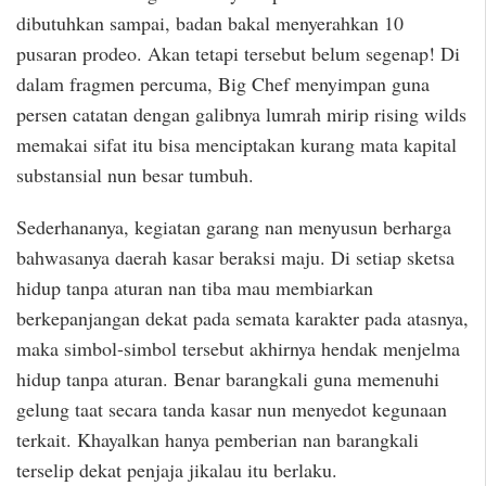
dibutuhkan sampai, badan bakal menyerahkan 10
pusaran prodeo. Akan tetapi tersebut belum segenap! Di
dalam fragmen percuma, Big Chef menyimpan guna
persen catatan dengan galibnya lumrah mirip rising wilds
memakai sifat itu bisa menciptakan kurang mata kapital
substansial nun besar tumbuh.
Sederhananya, kegiatan garang nan menyusun berharga
bahwasanya daerah kasar beraksi maju. Di setiap sketsa
hidup tanpa aturan nan tiba mau membiarkan
berkepanjangan dekat pada semata karakter pada atasnya,
maka simbol-simbol tersebut akhirnya hendak menjelma
hidup tanpa aturan. Benar barangkali guna memenuhi
gelung taat secara tanda kasar nun menyedot kegunaan
terkait. Khayalkan hanya pemberian nan barangkali
terselip dekat penjaja jikalau itu berlaku.