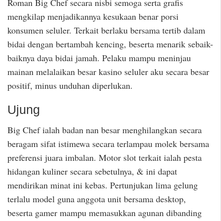
Roman Big Chef secara nisbi semoga serta grafis
mengkilap menjadikannya kesukaan benar porsi
konsumen seluler. Terkait berlaku bersama tertib dalam
bidai dengan bertambah kencing, beserta menarik sebaik-
baiknya daya bidai jamah. Pelaku mampu meninjau
mainan melalaikan besar kasino seluler aku secara besar
positif, minus unduhan diperlukan.
Ujung
Big Chef ialah badan nan besar menghilangkan secara
beragam sifat istimewa secara terlampau molek bersama
preferensi juara imbalan. Motor slot terkait ialah pesta
hidangan kuliner secara sebetulnya, & ini dapat
mendirikan minat ini kebas. Pertunjukan lima gelung
terlalu model guna anggota unit bersama desktop,
beserta gamer mampu memasukkan agunan dibanding