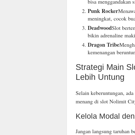
bisa menggandakan si
Punk Rocker
Menawar
meningkat, cocok bua
Deadwood
Slot berte
bikin adrenaline maki
Dragon Tribe
Mengha
kemenangan beruntun
Strategi Main S
Lebih Untung
Selain keberuntungan, ada
menang di slot Nolimit Cit
Kelola Modal den
Jangan langsung taruhan be