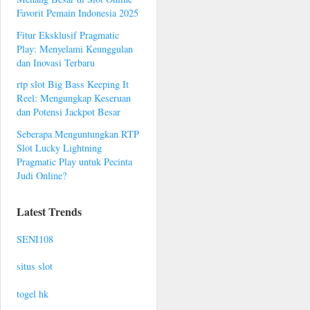
Favorit Pemain Indonesia 2025
Fitur Eksklusif Pragmatic
Play: Menyelami Keunggulan
dan Inovasi Terbaru
rtp slot Big Bass Keeping It
Reel: Mengungkap Keseruan
dan Potensi Jackpot Besar
Seberapa Menguntungkan RTP
Slot Lucky Lightning
Pragmatic Play untuk Pecinta
Judi Online?
Latest Trends
SENI108
situs slot
togel hk