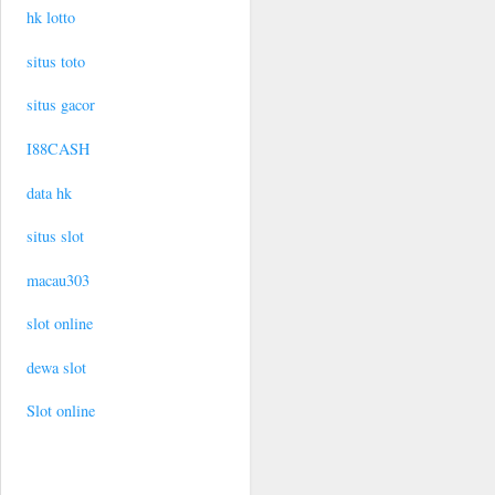
hk lotto
situs toto
situs gacor
I88CASH
data hk
situs slot
macau303
slot online
dewa slot
Slot online