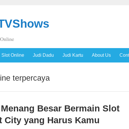
sTVShows
 Online
Slot Online
Judi Dadu
Judi Kartu
About Us
Cont
nline terpercaya
k Menang Besar Bermain Slot
t City yang Harus Kamu