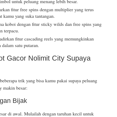
mbol untuk peluang menang lebih besar.
kan fitur free spins dengan multiplier yang terus
t kamu yang suka tantangan.
ma koboi dengan fitur sticky wilds dan free spins yang
n terpacu.
dirkan fitur cascading reels yang memungkinkan
 dalam satu putaran.
lot Gacor Nolimit City Supaya
 beberapa trik yang bisa kamu pakai supaya peluang
y makin besar:
gan Bijak
sar di awal. Mulailah dengan taruhan kecil untuk