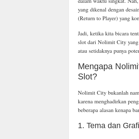
dalam waktu singkat. Nah, 
yang dikenal dengan desai
(Return to Player) yang kom
Jadi, ketika kita bicara te
slot dari Nolimit City ya
atau setidaknya punya pote
Mengapa Nolimit
Slot?
Nolimit City bukanlah nama
karena menghadirkan penga
beberapa alasan kenapa ban
1. Tema dan Graf