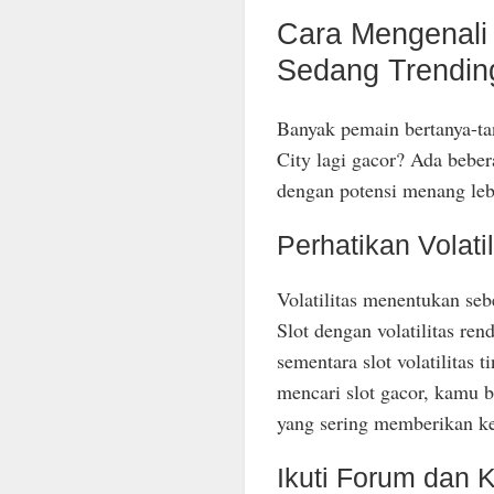
Cara Mengenali 
Sedang Trendin
Banyak pemain bertanya-tan
City lagi gacor? Ada beber
dengan potensi menang lebi
Perhatikan Volatil
Volatilitas menentukan seb
Slot dengan volatilitas re
sementara slot volatilitas
mencari slot gacor, kamu b
yang sering memberikan ke
Ikuti Forum dan 