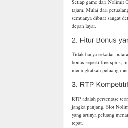
Setiap game dari Nolimit 
tajam. Mulai dari petualan
semuanya dibuat sangat de
depan layar.
2. Fitur Bonus y
Tidak hanya sekadar putara
bonus seperti free spins, mu
meningkatkan peluang mena
3. RTP Kompetiti
RTP adalah persentase teo
jangka panjang. Slot Nolim
yang artinya peluang mena
tepat.