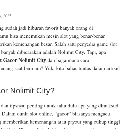
, 2025
 sudah jadi hiburan favorit banyak orang di
kamu bisa menemukan mesin slot yang benar-benar
erikan kemenangan besar. Salah satu penyedia game slot
banyak dibicarakan adalah Nolimit City. Tapi, apa
t Gacor Nolimit City
dan bagaimana cara
ang saat bermain? Yuk, kita bahas tuntas dalam artikel
or Nolimit City?
 dan tipsnya, penting untuk tahu dulu apa yang dimaksud
”. Dalam dunia slot online, “gacor” biasanya mengacu
ng memberikan kemenangan atau payout yang cukup tinggi