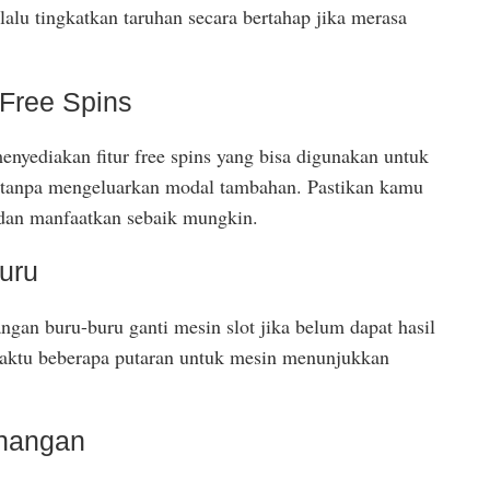
alu tingkatkan taruhan secara bertahap jika merasa
 Free Spins
enyediakan fitur free spins yang bisa digunakan untuk
tanpa mengeluarkan modal tambahan. Pastikan kamu
i dan manfaatkan sebaik mungkin.
uru
ngan buru-buru ganti mesin slot jika belum dapat hasil
aktu beberapa putaran untuk mesin menunjukkan
nangan