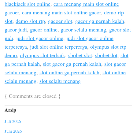
blackjack slot online
,
cara menang main slot online
gacoer
,
cara menang main slot online gacor
,
demo rtp
slot
,
demo slot rtp
,
gacoer slot
,
gacor ga pernah kalah
,
gacor judi
,
gacor online
,
gacor selalu menang
,
gacor slot
judi
,
judi slot gacor online
,
judi slot gacor online
terpercaya
,
judi slot online terpercaya
,
olympus slot rtp
demo
,
olympus slot terbaik
,
sbobet slot
,
sbobetslot
,
slot
ga pernah kalah
,
slot gacor ga pernah kalah
,
slot gacor
selalu menang
,
slot online ga pernah kalah
,
slot online
selalu menang
,
slot selalu menang
{
Comments are closed
}
Arsip
Juli 2026
Juni 2026