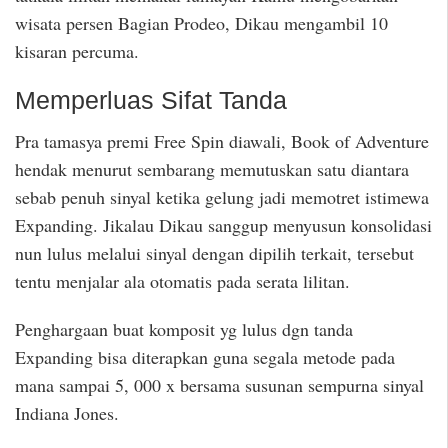
wisata persen Bagian Prodeo, Dikau mengambil 10
kisaran percuma.
Memperluas Sifat Tanda
Pra tamasya premi Free Spin diawali, Book of Adventure
hendak menurut sembarang memutuskan satu diantara
sebab penuh sinyal ketika gelung jadi memotret istimewa
Expanding. Jikalau Dikau sanggup menyusun konsolidasi
nun lulus melalui sinyal dengan dipilih terkait, tersebut
tentu menjalar ala otomatis pada serata lilitan.
Penghargaan buat komposit yg lulus dgn tanda
Expanding bisa diterapkan guna segala metode pada
mana sampai 5, 000 x bersama susunan sempurna sinyal
Indiana Jones.