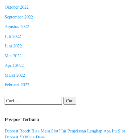
Oktober 2022
September 2022
Agustus 2022
Juli 2022
Juni 2022
Mei 2022
April 2022
Maret 2022
Februari 2022
Pos-pos Terbaru
Deposit Receh Bisa Main Slot? Ini Penjelasan Lengkap Apa Itu Slot
Deposit 5000 via Dana