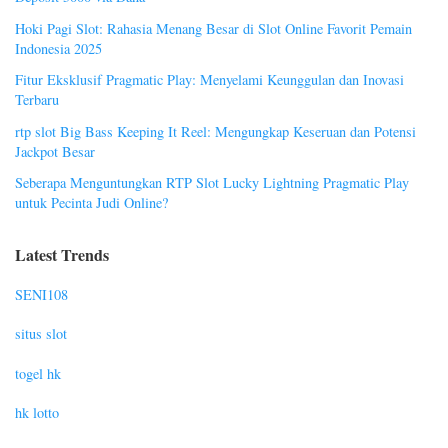
Hoki Pagi Slot: Rahasia Menang Besar di Slot Online Favorit Pemain
Indonesia 2025
Fitur Eksklusif Pragmatic Play: Menyelami Keunggulan dan Inovasi
Terbaru
rtp slot Big Bass Keeping It Reel: Mengungkap Keseruan dan Potensi
Jackpot Besar
Seberapa Menguntungkan RTP Slot Lucky Lightning Pragmatic Play
untuk Pecinta Judi Online?
Latest Trends
SENI108
situs slot
togel hk
hk lotto