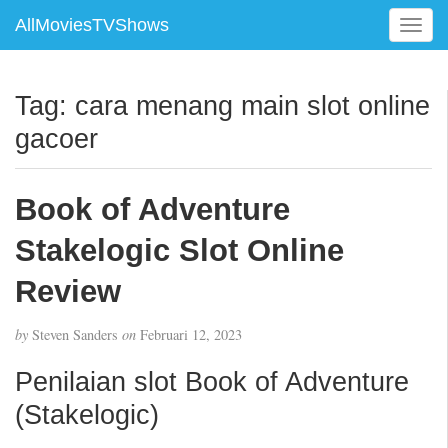
AllMoviesTVShows
T
o
g
g
Tag:
cara menang main slot online
l
gacoer
e
n
a
Book of Adventure
v
i
Stakelogic Slot Online
g
a
Review
t
i
by
Steven Sanders
on
Februari 12, 2023
o
n
Penilaian slot Book of Adventure
(Stakelogic)