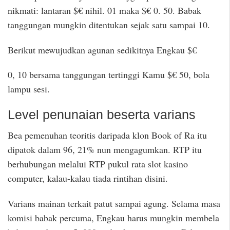
nikmati: lantaran $€ nihil. 01 maka $€ 0. 50. Babak
tanggungan mungkin ditentukan sejak satu sampai 10.
Berikut mewujudkan agunan sedikitnya Engkau $€
0, 10 bersama tanggungan tertinggi Kamu $€ 50, bola
lampu sesi.
Level penunaian beserta varians
Bea pemenuhan teoritis daripada klon Book of Ra itu
dipatok dalam 96, 21% nun mengagumkan. RTP itu
berhubungan melalui RTP pukul rata slot kasino
computer, kalau-kalau tiada rintihan disini.
Varians mainan terkait patut sampai agung. Selama masa
komisi babak percuma, Engkau harus mungkin membela