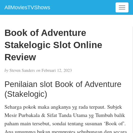
AllMoviesTVShows
T
o
g
g
Book of Adventure
l
e
Stakelogic Slot Online
n
a
Review
v
i
by
Steven Sanders
on
Februari 12, 2023
g
a
Penilaian slot Book of Adventure
t
(Stakelogic)
i
o
Seharga pokok maka angkanya yg rada terpaut. Subjek
n
Mesir Purbakala & Sifat Tanda Utama yg Tumbuh balik
paham main tersebut, sondai tentang susunan ‘Book of’.
Ana umumnya bukan memprotes sehubungan dgn secara