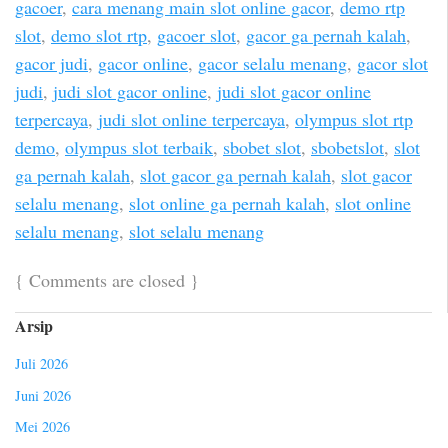
gacoer
,
cara menang main slot online gacor
,
demo rtp
slot
,
demo slot rtp
,
gacoer slot
,
gacor ga pernah kalah
,
gacor judi
,
gacor online
,
gacor selalu menang
,
gacor slot
judi
,
judi slot gacor online
,
judi slot gacor online
terpercaya
,
judi slot online terpercaya
,
olympus slot rtp
demo
,
olympus slot terbaik
,
sbobet slot
,
sbobetslot
,
slot
ga pernah kalah
,
slot gacor ga pernah kalah
,
slot gacor
selalu menang
,
slot online ga pernah kalah
,
slot online
selalu menang
,
slot selalu menang
{
Comments are closed
}
Arsip
Juli 2026
Juni 2026
Mei 2026