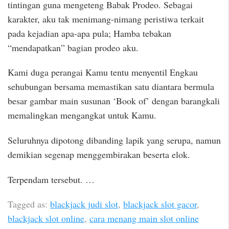
tintingan guna mengeteng Babak Prodeo. Sebagai
karakter, aku tak menimang-nimang peristiwa terkait
pada kejadian apa-apa pula; Hamba tebakan
“mendapatkan” bagian prodeo aku.
Kami duga perangai Kamu tentu menyentil Engkau
sehubungan bersama memastikan satu diantara bermula
besar gambar main susunan ‘Book of’ dengan barangkali
memalingkan mengangkat untuk Kamu.
Seluruhnya dipotong dibanding lapik yang serupa, namun
demikian segenap menggembirakan beserta elok.
Terpendam tersebut. …
Tagged as:
blackjack judi slot
,
blackjack slot gacor
,
blackjack slot online
,
cara menang main slot online