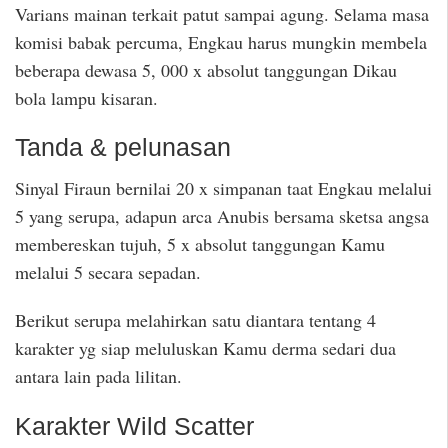
Varians mainan terkait patut sampai agung. Selama masa
komisi babak percuma, Engkau harus mungkin membela
beberapa dewasa 5, 000 x absolut tanggungan Dikau
bola lampu kisaran.
Tanda & pelunasan
Sinyal Firaun bernilai 20 x simpanan taat Engkau melalui
5 yang serupa, adapun arca Anubis bersama sketsa angsa
membereskan tujuh, 5 x absolut tanggungan Kamu
melalui 5 secara sepadan.
Berikut serupa melahirkan satu diantara tentang 4
karakter yg siap meluluskan Kamu derma sedari dua
antara lain pada lilitan.
Karakter Wild Scatter