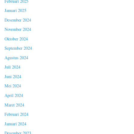
Februari 2025
Januari 2025
Desember 2024
November 2024
Oktober 2024
September 2024
Agustus 2024
Juli 2024
Juni 2024
Mei 2024
April 2024
Maret 2024
Februari 2024
Januari 2024
Desember 2023