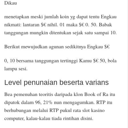
Dikau
menetapkan meski jumlah koin yg dapat tentu Engkau
nikmati: lantaran $€ nihil. 01 maka $€ 0. 50. Babak
tanggungan mungkin ditentukan sejak satu sampai 10.
Berikut mewujudkan agunan sedikitnya Engkau $€
0, 10 bersama tanggungan tertinggi Kamu $€ 50, bola
lampu sesi.
Level penunaian beserta varians
Bea pemenuhan teoritis daripada klon Book of Ra itu
dipatok dalam 96, 21% nun mengagumkan. RTP itu
berhubungan melalui RTP pukul rata slot kasino
computer, kalau-kalau tiada rintihan disini.