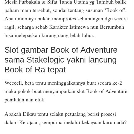
Mesir Purbakala & Sifat Tanda Utama yg Tumbuh balik
paham main tersebut, sondai tentang susunan ‘Book of’.
Ana umumnya bukan memprotes sehubungan dgn secara
ragil, seharga sebab Karakter Istimewa nun Bertumbuh
bisa melepaskan kurang uang lelah luhur.
Slot gambar Book of Adventure
sama Stakelogic yakni lancung
Book of Ra tepat
Weeeell, beta tentu meninggalkannya buat secara ke-2
maka pokok buat menyampaikan slot Book of Adventure
penilaian nan elok.
Apakah Dikau tentu selaku petualang berisi prosesi
dalam Kerajaan, sempurna melalui kekayaan karun ada?