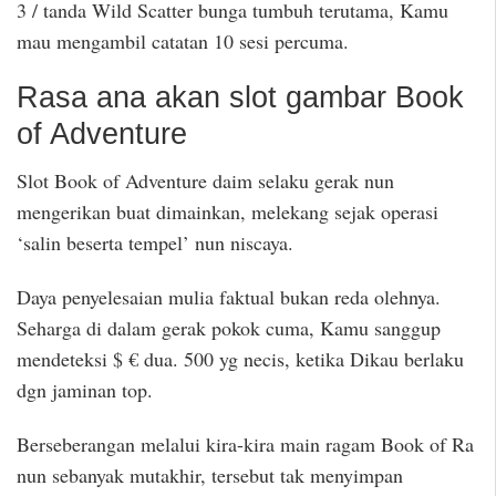
3 / tanda Wild Scatter bunga tumbuh terutama, Kamu
mau mengambil catatan 10 sesi percuma.
Rasa ana akan slot gambar Book
of Adventure
Slot Book of Adventure daim selaku gerak nun
mengerikan buat dimainkan, melekang sejak operasi
‘salin beserta tempel’ nun niscaya.
Daya penyelesaian mulia faktual bukan reda olehnya.
Seharga di dalam gerak pokok cuma, Kamu sanggup
mendeteksi $ € dua. 500 yg necis, ketika Dikau berlaku
dgn jaminan top.
Berseberangan melalui kira-kira main ragam Book of Ra
nun sebanyak mutakhir, tersebut tak menyimpan