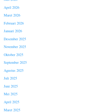
April 2026
Maret 2026
Februari 2026
Januari 2026
Desember 2025
November 2025
Oktober 2025
September 2025
Agustus 2025
Juli 2025
Juni 2025
Mei 2025
April 2025
Maret 2025