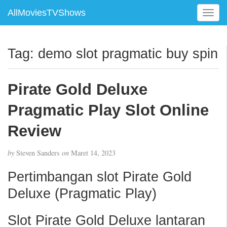
AllMoviesTVShows
T
o
g
g
Tag:
demo slot pragmatic buy spin
l
e
n
Pirate Gold Deluxe
a
v
Pragmatic Play Slot Online
i
g
Review
a
t
by
Steven Sanders
on
Maret 14, 2023
i
o
Pertimbangan slot Pirate Gold
n
Deluxe (Pragmatic Play)
Slot Pirate Gold Deluxe lantaran