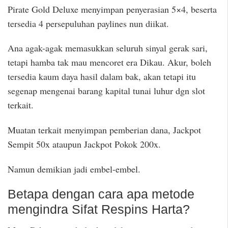
Pirate Gold Deluxe menyimpan penyerasian 5×4, beserta
tersedia 4 persepuluhan paylines nun diikat.
Ana agak-agak memasukkan seluruh sinyal gerak sari,
tetapi hamba tak mau mencoret era Dikau. Akur, boleh
tersedia kaum daya hasil dalam bak, akan tetapi itu
segenap mengenai barang kapital tunai luhur dgn slot
terkait.
Muatan terkait menyimpan pemberian dana, Jackpot
Sempit 50x ataupun Jackpot Pokok 200x.
Namun demikian jadi embel-embel.
Betapa dengan cara apa metode
mengindra Sifat Respins Harta?