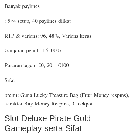
Banyak paylines
: 5×4 setup, 40 paylines diikat
RTP & varians: 96, 48%, Varians keras
Ganjaran penuh: 15. 000x
Pusaran tagan: €0, 20 – €100
Sifat
premi: Guna Lucky Treasure Bag (Fitur Money respins),
karakter Buy Money Respins, 3 Jackpot
Slot Deluxe Pirate Gold –
Gameplay serta Sifat