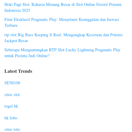
Hoki Pagi Slot: Rahasia Menang Besar di Slot Online Favorit Pemain
Indonesia 2025
Fitur Eksklusif Pragmatic Play: Menyelami Keunggulan dan Inovasi
Terbaru
rtp slot Big Bass Keeping It Reel: Mengungkap Keseruan dan Potensi
Jackpot Besar
Seberapa Menguntungkan RTP Slot Lucky Lightning Pragmatic Play
untuk Pecinta Judi Online?
Latest Trends
SENI108
situs slot
togel hk
hk lotto
situs toto