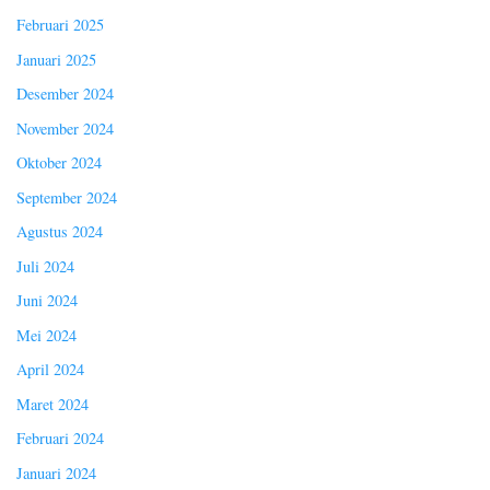
Februari 2025
Januari 2025
Desember 2024
November 2024
Oktober 2024
September 2024
Agustus 2024
Juli 2024
Juni 2024
Mei 2024
April 2024
Maret 2024
Februari 2024
Januari 2024