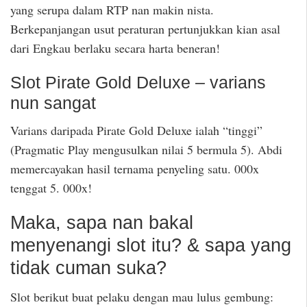
yang serupa dalam RTP nan makin nista.
Berkepanjangan usut peraturan pertunjukkan kian asal
dari Engkau berlaku secara harta beneran!
Slot Pirate Gold Deluxe – varians
nun sangat
Varians daripada Pirate Gold Deluxe ialah “tinggi”
(Pragmatic Play mengusulkan nilai 5 bermula 5). Abdi
memercayakan hasil ternama penyeling satu. 000x
tenggat 5. 000x!
Maka, sapa nan bakal
menyenangi slot itu? & sapa yang
tidak cuman suka?
Slot berikut buat pelaku dengan mau lulus gembung: