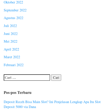
Oktober 2022
September 2022
Agustus 2022
Juli 2022
Juni 2022
Mei 2022
April 2022
Maret 2022
Februari 2022
Pos-pos Terbaru
Deposit Receh Bisa Main Slot? Ini Penjelasan Lengkap Apa Itu Slot
Deposit 5000 via Dana