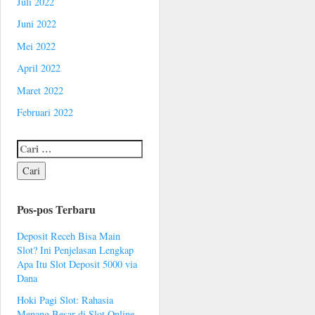
Juli 2022
Juni 2022
Mei 2022
April 2022
Maret 2022
Februari 2022
Pos-pos Terbaru
Deposit Receh Bisa Main
Slot? Ini Penjelasan Lengkap
Apa Itu Slot Deposit 5000 via
Dana
Hoki Pagi Slot: Rahasia
Menang Besar di Slot Online