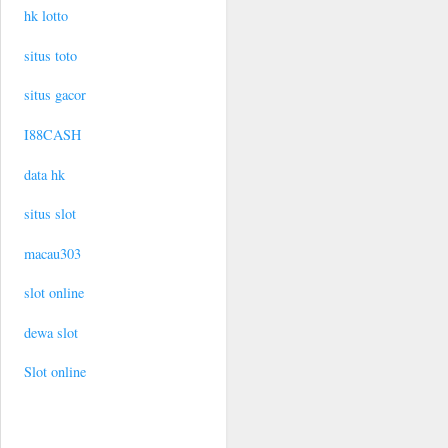
hk lotto
situs toto
situs gacor
I88CASH
data hk
situs slot
macau303
slot online
dewa slot
Slot online