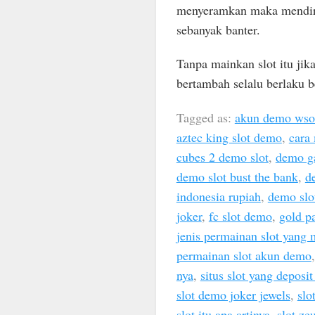
menyeramkan maka mendiri
sebanyak banter.
Tanpa mainkan slot itu ji
bertambah selalu berlaku b
Tagged as:
akun demo wso 
aztec king slot demo
,
cara
cubes 2 demo slot
,
demo ga
demo slot bust the bank
,
d
indonesia rupiah
,
demo slo
joker
,
fc slot demo
,
gold p
jenis permainan slot yan
permainan slot akun demo
nya
,
situs slot yang deposi
slot demo joker jewels
,
slo
slot itu apa artinya
,
slot ze