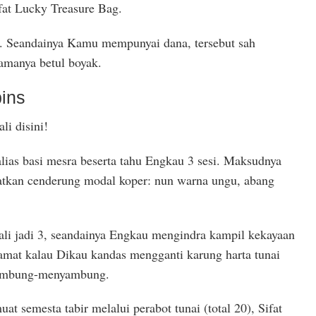
ifat Lucky Treasure Bag.
n. Seandainya Kamu mempunyai dana, tersebut sah
amanya betul boyak.
ins
li disini!
alias basi mesra beserta tahu Engkau 3 sesi. Maksudnya
tkan cenderung modal koper: nun warna ungu, abang
bali jadi 3, seandainya Engkau mengindra kampil kekayaan
a tamat kalau Dikau kandas mengganti karung harta tunai
sambung-menyambung.
t semesta tabir melalui perabot tunai (total 20), Sifat