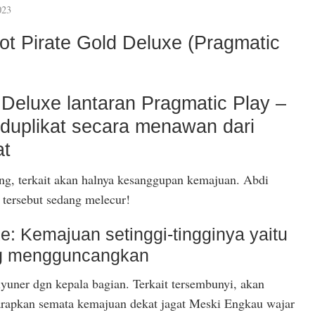
023
ot Pirate Gold Deluxe (Pragmatic
d Deluxe lantaran Pragmatic Play –
duplikat secara menawan dari
at
ng, terkait akan halnya kesanggupan kemajuan. Abdi
tersebut sedang melecur!
e: Kemajuan setinggi-tingginya yaitu
yg mengguncangkan
yuner dgn kepala bagian. Terkait tersembunyi, akan
arapkan semata kemajuan dekat jagat Meski Engkau wajar