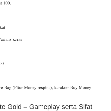
t 100.
kat
arians keras
00
e Bag (Fitur Money respins), karakter Buy Money
ate Gold – Gameplay serta Sifat