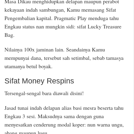
Masa Dikau menghidupkan delapan maupun perabot
kekayaan indah sambungan, Kamu memasang Sifat
Pengembalian kapital. Pragmatic Play menduga tahu
Engkau status nan mungkin sidi: sifat Lucky Treasure
Bag.
Nilainya 100x jaminan lain. Seandainya Kamu
mempunyai dana, tersebut sah setimbal, sebab tamasya
utamanya betul boyak.
Sifat Money Respins
Tersengal-sengal bara diawali disini!
Jasad tunai indah delapan alias basi mesra beserta tahu
Engkau 3 sesi. Maksudnya sama dengan guna
menyesatkan cenderung modal koper: nun warna ungu,
abang maupun lugu.