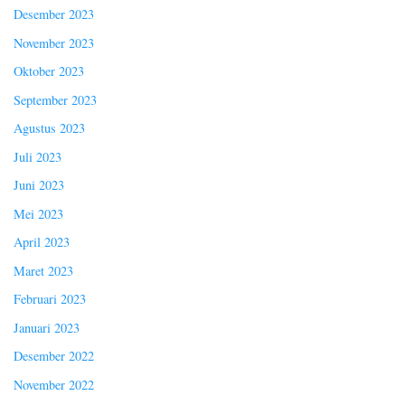
Desember 2023
November 2023
Oktober 2023
September 2023
Agustus 2023
Juli 2023
Juni 2023
Mei 2023
April 2023
Maret 2023
Februari 2023
Januari 2023
Desember 2022
November 2022