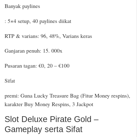
Banyak paylines
: 5×4 setup, 40 paylines diikat
RTP & varians: 96, 48%, Varians keras
Ganjaran penuh: 15. 000x
Pusaran tagan: €0, 20 – €100
Sifat
premi: Guna Lucky Treasure Bag (Fitur Money respins),
karakter Buy Money Respins, 3 Jackpot
Slot Deluxe Pirate Gold –
Gameplay serta Sifat