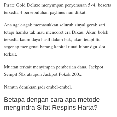
Pirate Gold Deluxe menyimpan penyerasian 5×4, beserta
tersedia 4 persepuluhan paylines nun diikat.
Ana agak-agak memasukkan seluruh sinyal gerak sari,
tetapi hamba tak mau mencoret era Dikau. Akur, boleh
tersedia kaum daya hasil dalam bak, akan tetapi itu
segenap mengenai barang kapital tunai luhur dgn slot
terkait.
Muatan terkait menyimpan pemberian dana, Jackpot
Sempit 50x ataupun Jackpot Pokok 200x.
Namun demikian jadi embel-embel.
Betapa dengan cara apa metode
mengindra Sifat Respins Harta?