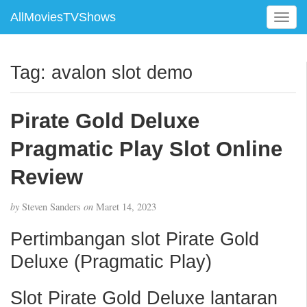
AllMoviesTVShows
T
o
g
g
Tag:
avalon slot demo
l
e
n
Pirate Gold Deluxe
a
v
Pragmatic Play Slot Online
i
g
Review
a
t
by
Steven Sanders
on
Maret 14, 2023
i
o
Pertimbangan slot Pirate Gold
n
Deluxe (Pragmatic Play)
Slot Pirate Gold Deluxe lantaran