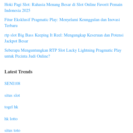
Hoki Pagi Slot: Rahasia Menang Besar di Slot Online Favorit Pemain
Indonesia 2025
Fitur Eksklusif Pragmatic Play: Menyelami Keunggulan dan Inovasi
Terbaru
rtp slot Big Bass Keeping It Reel: Mengungkap Keseruan dan Potensi
Jackpot Besar
Seberapa Menguntungkan RTP Slot Lucky Lightning Pragmatic Play
untuk Pecinta Judi Online?
Latest Trends
SENI108
situs slot
togel hk
hk lotto
situs toto