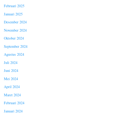
Februari 2025
Januari 2025
Desember 2024
November 2024
Oktober 2024
September 2024
Agustus 2024
Juli 2024
Juni 2024
Mei 2024
April 2024
Maret 2024
Februari 2024
Januari 2024