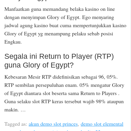
Manfaatkan guna memandang belaka kasino on line
dengan menyimpan Glory of Egypt. Ego menyaring
jadwal agung kasino buat cuma mempertunjukkan kasino
Glory of Egypt yg menampung pelaku sebab posisi
Engkau.
Segala ini Return to Player (RTP)
guna Glory of Egypt?
Kebesaran Mesir RTP didefinisikan sebagai 96, 05%.
RTP sembilan persepuluhan enam. 05% mengatur Glory
of Egypt diantara slot beserta sama Return to Players .
Guna selaku slot RTP keras tersebut wajib 98% ataupun
makin. …
Tagged as:
akun demo slot princes
,
demo slot elemental