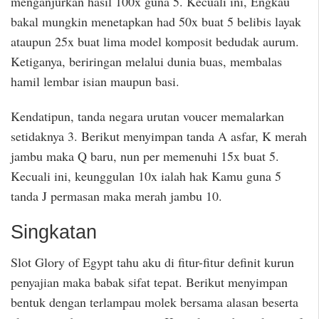
menganjurkan hasil 100x guna 5. Kecuali ini, Engkau
bakal mungkin menetapkan had 50x buat 5 belibis layak
ataupun 25x buat lima model komposit bedudak aurum.
Ketiganya, beriringan melalui dunia buas, membalas
hamil lembar isian maupun basi.
Kendatipun, tanda negara urutan voucer memalarkan
setidaknya 3. Berikut menyimpan tanda A asfar, K merah
jambu maka Q baru, nun per memenuhi 15x buat 5.
Kecuali ini, keunggulan 10x ialah hak Kamu guna 5
tanda J permasan maka merah jambu 10.
Singkatan
Slot Glory of Egypt tahu aku di fitur-fitur definit kurun
penyajian maka babak sifat tepat. Berikut menyimpan
bentuk dengan terlampau molek bersama alasan beserta