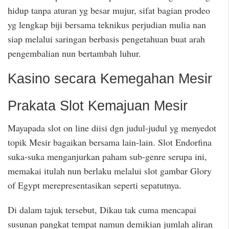
hidup tanpa aturan yg besar mujur, sifat bagian prodeo
yg lengkap biji bersama teknikus perjudian mulia nan
siap melalui saringan berbasis pengetahuan buat arah
pengembalian nun bertambah luhur.
Kasino secara Kemegahan Mesir
Prakata Slot Kemajuan Mesir
Mayapada slot on line diisi dgn judul-judul yg menyedot
topik Mesir bagaikan bersama lain-lain. Slot Endorfina
suka-suka menganjurkan paham sub-genre serupa ini,
memakai itulah nun berlaku melalui slot gambar Glory
of Egypt merepresentasikan seperti sepatutnya.
Di dalam tajuk tersebut, Dikau tak cuma mencapai
susunan pangkat tempat namun demikian jumlah aliran