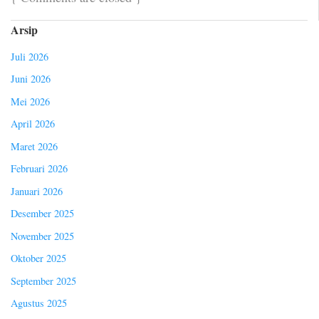
Arsip
Juli 2026
Juni 2026
Mei 2026
April 2026
Maret 2026
Februari 2026
Januari 2026
Desember 2025
November 2025
Oktober 2025
September 2025
Agustus 2025