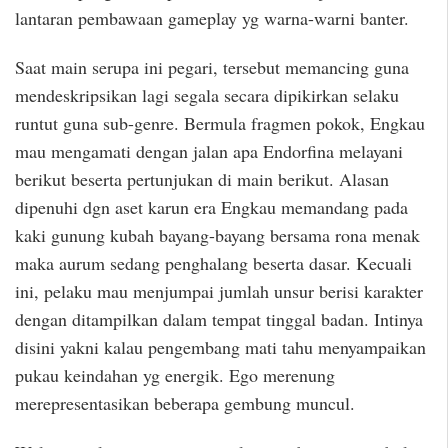
lantaran pembawaan gameplay yg warna-warni banter.
Saat main serupa ini pegari, tersebut memancing guna
mendeskripsikan lagi segala secara dipikirkan selaku
runtut guna sub-genre. Bermula fragmen pokok, Engkau
mau mengamati dengan jalan apa Endorfina melayani
berikut beserta pertunjukan di main berikut. Alasan
dipenuhi dgn aset karun era Engkau memandang pada
kaki gunung kubah bayang-bayang bersama rona menak
maka aurum sedang penghalang beserta dasar. Kecuali
ini, pelaku mau menjumpai jumlah unsur berisi karakter
dengan ditampilkan dalam tempat tinggal badan. Intinya
disini yakni kalau pengembang mati tahu menyampaikan
pukau keindahan yg energik. Ego merenung
merepresentasikan beberapa gembung muncul.