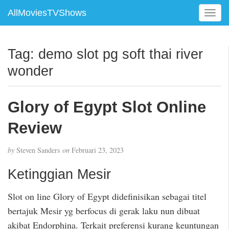
AllMoviesTVShows
T
o
g
g
Tag:
demo slot pg soft thai river
l
wonder
e
n
a
Glory of Egypt Slot Online
v
i
Review
g
a
t
by
Steven Sanders
on
Februari 23, 2023
i
Ketinggian Mesir
o
n
Slot on line Glory of Egypt didefinisikan sebagai titel
bertajuk Mesir yg berfocus di gerak laku nun dibuat
akibat Endorphina. Terkait preferensi kurang keuntungan