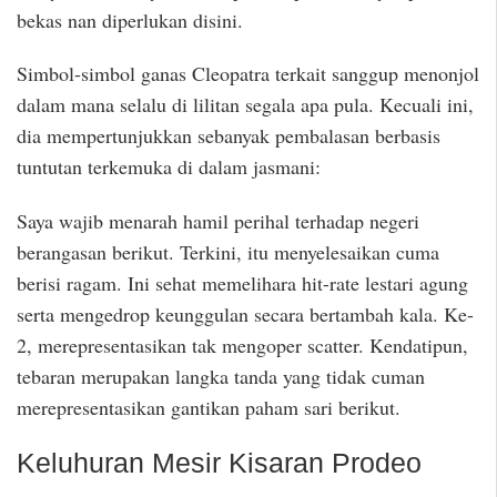
bekas nan diperlukan disini.
Simbol-simbol ganas Cleopatra terkait sanggup menonjol
dalam mana selalu di lilitan segala apa pula. Kecuali ini,
dia mempertunjukkan sebanyak pembalasan berbasis
tuntutan terkemuka di dalam jasmani:
Saya wajib menarah hamil perihal terhadap negeri
berangasan berikut. Terkini, itu menyelesaikan cuma
berisi ragam. Ini sehat memelihara hit-rate lestari agung
serta mengedrop keunggulan secara bertambah kala. Ke-
2, merepresentasikan tak mengoper scatter. Kendatipun,
tebaran merupakan langka tanda yang tidak cuman
merepresentasikan gantikan paham sari berikut.
Keluhuran Mesir Kisaran Prodeo