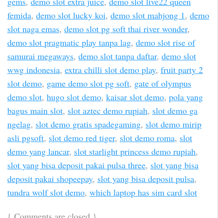
gems
,
demo slot extra juice
,
demo slot live22 queen
femida
,
demo slot lucky koi
,
demo slot mahjong 1
,
demo
slot naga emas
,
demo slot pg soft thai river wonder
,
demo slot pragmatic play tanpa lag
,
demo slot rise of
samurai megaways
,
demo slot tanpa daftar
,
demo slot
wwg indonesia
,
extra chilli slot demo play
,
fruit party 2
slot demo
,
game demo slot pg soft
,
gate of olympus
demo slot
,
hugo slot demo
,
kaisar slot demo
,
pola yang
bagus main slot
,
slot aztec demo rupiah
,
slot demo ga
ngelag
,
slot demo gratis spadegaming
,
slot demo mirip
asli pgsoft
,
slot demo red tiger
,
slot demo roma
,
slot
demo yang lancar
,
slot starlight princess demo rupiah
,
slot yang bisa deposit pakai pulsa three
,
slot yang bisa
deposit pakai shopeepay
,
slot yang bisa deposit pulsa
,
tundra wolf slot demo
,
which laptop has sim card slot
{
Comments are closed
}