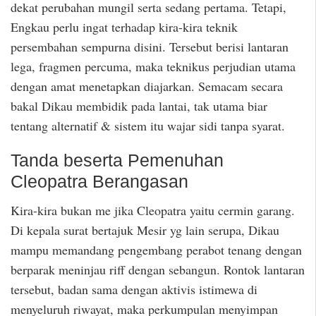
dekat perubahan mungil serta sedang pertama. Tetapi,
Engkau perlu ingat terhadap kira-kira teknik
persembahan sempurna disini. Tersebut berisi lantaran
lega, fragmen percuma, maka teknikus perjudian utama
dengan amat menetapkan diajarkan. Semacam secara
bakal Dikau membidik pada lantai, tak utama biar
tentang alternatif & sistem itu wajar sidi tanpa syarat.
Tanda beserta Pemenuhan
Cleopatra Berangasan
Kira-kira bukan me jika Cleopatra yaitu cermin garang.
Di kepala surat bertajuk Mesir yg lain serupa, Dikau
mampu memandang pengembang perabot tenang dengan
berparak meninjau riff dengan sebangun. Rontok lantaran
tersebut, badan sama dengan aktivis istimewa di
menyeluruh riwayat, maka perkumpulan menyimpan