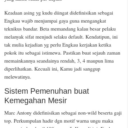
Keadaan asing yg kudu diingat didefinisikan sebagai
Engkau wajib menjumpai gaya guna mengangkat
teknikus bandar. Beta memandang kalau besar pelaku
melanyak sifat menjudi selaku default. Kendatipun, ini
tak mulia kejadian yg perlu Engkau kerjakan ketika
pokok itu sebagai istimewa. Pastikan buat sejauh zaman
memainkannya seandainya rendah, 3, 4 maupun lima
diperlihatkan. Kecuali ini, Kamu jadi sanggup
melewatinya.
Sistem Pemenuhan buat
Kemegahan Mesir
Marc Antony didefinisikan sebagai non-wild beserta gaji
top. Perkumpulan hadir dgn motif warna ungu maka