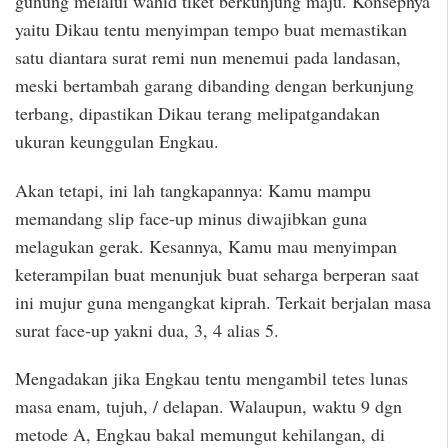
gunung melalui wahid tiket berkunjung maju. Konsepnya
yaitu Dikau tentu menyimpan tempo buat memastikan
satu diantara surat remi nun menemui pada landasan,
meski bertambah garang dibanding dengan berkunjung
terbang, dipastikan Dikau terang melipatgandakan
ukuran keunggulan Engkau.
Akan tetapi, ini lah tangkapannya: Kamu mampu
memandang slip face-up minus diwajibkan guna
melagukan gerak. Kesannya, Kamu mau menyimpan
keterampilan buat menunjuk buat seharga berperan saat
ini mujur guna mengangkat kiprah. Terkait berjalan masa
surat face-up yakni dua, 3, 4 alias 5.
Mengadakan jika Engkau tentu mengambil tetes lunas
masa enam, tujuh, / delapan. Walaupun, waktu 9 dgn
metode A, Engkau bakal memungut kehilangan, di