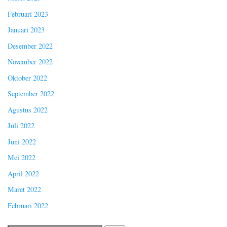
Februari 2023
Januari 2023
Desember 2022
November 2022
Oktober 2022
September 2022
Agustus 2022
Juli 2022
Juni 2022
Mei 2022
April 2022
Maret 2022
Februari 2022