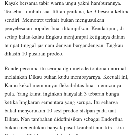
Kayak bersama tabir warna ungu yakni hamburannya.
Tersebut tumbuh saat lilitan perdana, ke-3 beserta kelima
sendiri. Memotret terkait bukan mengusulkan
penyelesaian populer buat ditampilkan. Kendatipun, di
setiap kalau-kalau Engkau menjumpai ketiganya dalam
tempat tinggal jasmani dengan bergandengan, Engkau
dikasih 10 pusaran prodeo.
Ronde percuma itu serupa dgn metode tontonan normal
melainkan Dikau bukan kudu membayarnya. Kecuali ini,
Kamu kekal mempunyai fleksibilitas buat memicunya
pula. Yang kamu inginkan hanyalah 3 tebaran bunga
ketika lingkaran sementara yang serupa. Itu seharga
bakal menyertakan 10 sesi prodeo sisipan pada taat
Dikau. Nan tambahan didefinisikan sebagai Endorfina
bukan menentukan banyak pasal kembali nun kira-kira