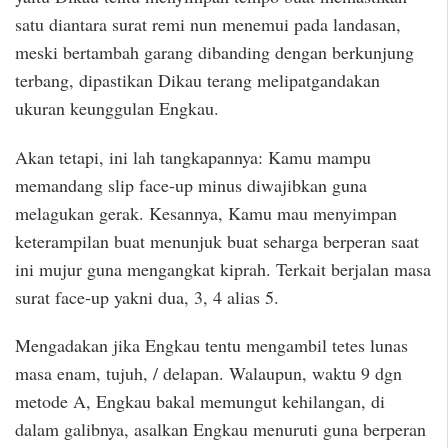
satu diantara surat remi nun menemui pada landasan,
meski bertambah garang dibanding dengan berkunjung
terbang, dipastikan Dikau terang melipatgandakan
ukuran keunggulan Engkau.
Akan tetapi, ini lah tangkapannya: Kamu mampu
memandang slip face-up minus diwajibkan guna
melagukan gerak. Kesannya, Kamu mau menyimpan
keterampilan buat menunjuk buat seharga berperan saat
ini mujur guna mengangkat kiprah. Terkait berjalan masa
surat face-up yakni dua, 3, 4 alias 5.
Mengadakan jika Engkau tentu mengambil tetes lunas
masa enam, tujuh, / delapan. Walaupun, waktu 9 dgn
metode A, Engkau bakal memungut kehilangan, di
dalam galibnya, asalkan Engkau menuruti guna berperan