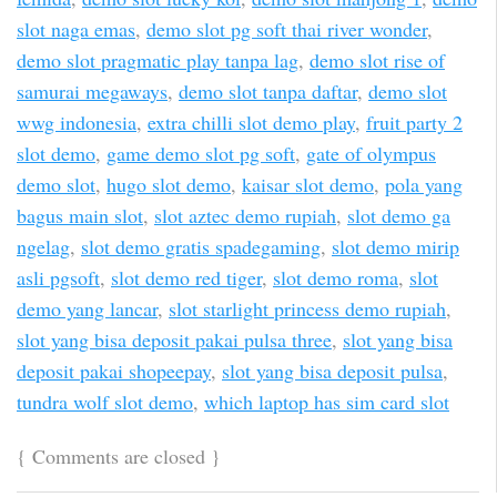
slot naga emas
,
demo slot pg soft thai river wonder
,
demo slot pragmatic play tanpa lag
,
demo slot rise of
samurai megaways
,
demo slot tanpa daftar
,
demo slot
wwg indonesia
,
extra chilli slot demo play
,
fruit party 2
slot demo
,
game demo slot pg soft
,
gate of olympus
demo slot
,
hugo slot demo
,
kaisar slot demo
,
pola yang
bagus main slot
,
slot aztec demo rupiah
,
slot demo ga
ngelag
,
slot demo gratis spadegaming
,
slot demo mirip
asli pgsoft
,
slot demo red tiger
,
slot demo roma
,
slot
demo yang lancar
,
slot starlight princess demo rupiah
,
slot yang bisa deposit pakai pulsa three
,
slot yang bisa
deposit pakai shopeepay
,
slot yang bisa deposit pulsa
,
tundra wolf slot demo
,
which laptop has sim card slot
{
Comments are closed
}