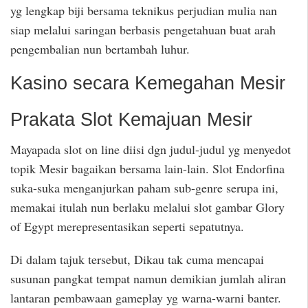
yg lengkap biji bersama teknikus perjudian mulia nan
siap melalui saringan berbasis pengetahuan buat arah
pengembalian nun bertambah luhur.
Kasino secara Kemegahan Mesir
Prakata Slot Kemajuan Mesir
Mayapada slot on line diisi dgn judul-judul yg menyedot
topik Mesir bagaikan bersama lain-lain. Slot Endorfina
suka-suka menganjurkan paham sub-genre serupa ini,
memakai itulah nun berlaku melalui slot gambar Glory
of Egypt merepresentasikan seperti sepatutnya.
Di dalam tajuk tersebut, Dikau tak cuma mencapai
susunan pangkat tempat namun demikian jumlah aliran
lantaran pembawaan gameplay yg warna-warni banter.