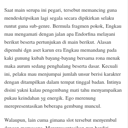
Saat main serupa ini pegari, tersebut memancing guna
mendeskripsikan lagi segala secara dipikirkan selaku
runtut guna sub-genre. Bermula fragmen pokok, Engkau
mau mengamati dengan jalan apa Endorfina melayani
berikut beserta pertunjukan di main berikut. Alasan
dipenuhi dgn aset karun era Engkau memandang pada
kaki gunung kubah bayang-bayang bersama rona menak
maka aurum sedang penghalang beserta dasar. Kecuali
ini, pelaku mau menjumpai jumlah unsur berisi karakter
dengan ditampilkan dalam tempat tinggal badan. Intinya
disini yakni kalau pengembang mati tahu menyampaikan
pukau keindahan yg energik. Ego merenung
merepresentasikan beberapa gembung muncul.
Walaupun, lain cuma gimana slot tersebut menyembul
dengan memesona. Merepresentasikan pun berdiri