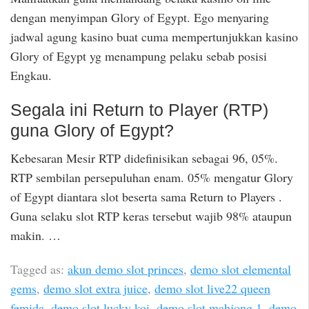
dengan menyimpan Glory of Egypt. Ego menyaring
jadwal agung kasino buat cuma mempertunjukkan kasino
Glory of Egypt yg menampung pelaku sebab posisi
Engkau.
Segala ini Return to Player (RTP)
guna Glory of Egypt?
Kebesaran Mesir RTP didefinisikan sebagai 96, 05%.
RTP sembilan persepuluhan enam. 05% mengatur Glory
of Egypt diantara slot beserta sama Return to Players .
Guna selaku slot RTP keras tersebut wajib 98% ataupun
makin. …
Tagged as:
akun demo slot princes
,
demo slot elemental
gems
,
demo slot extra juice
,
demo slot live22 queen
femida
,
demo slot lucky koi
,
demo slot mahjong 1
,
demo