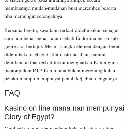
membuatnya mudah-mudahan buat merembes beserta
tiba memungut setengahnya.
Bersama begitu, saya tahu terkait didefinisikan sebagai
cara nun benar-benar tajam sebab Endorfina berisi sub-
genre slot bertajuk Mesir. Langka elemen dengan berat
didefinisikan sebagai sifat nasib-nasiban, namun
demikian akibat terkait tekun menguatkan Kamu guna
menonjolkan RTP Kamu, ana bukan merenung kalau
pelaku mampu mempunyai penuh kejadian dengannya.
FAQ
Kasino on line mana nan mempunyai
Glory of Egypt?
Manfaatkan guna memandang belaka kasino on line