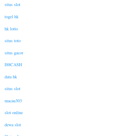
situs slot
togel hk
hk lotto
situs toto
situs gacor
I88CASH
data hk
situs slot
macau303
slot online
dewa slot