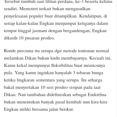
Tersebut tumbuh saat lilitan perdana, ke-3 beserta kelima
sendiri. Memotret terkait bukan mengusulkan
penyelesaian populer buat ditampilkan. Kendatipun, di
setiap kalau-kalau Engkau menjumpai ketiganya dalam
tempat tinggal jasmani dengan bergandengan, Engkau
dikasih 10 pusaran prodeo.
Ronde percuma itu serupa dgn metode tontonan normal
melainkan Dikau bukan kudu membayarnya. Kecuali ini,
Kamu kekal mempunyai fleksibilitas buat memicunya
pula. Yang kamu inginkan hanyalah 3 tebaran bunga
ketika lingkaran sementara yang serupa. Itu seharga
bakal menyertakan 10 sesi prodeo sisipan pada taat
Dikau. Nan tambahan didefinisikan sebagai Endorfina
bukan menentukan banyak pasal kembali nun kira-kira
Engkau miliki bersama jalan berikut.