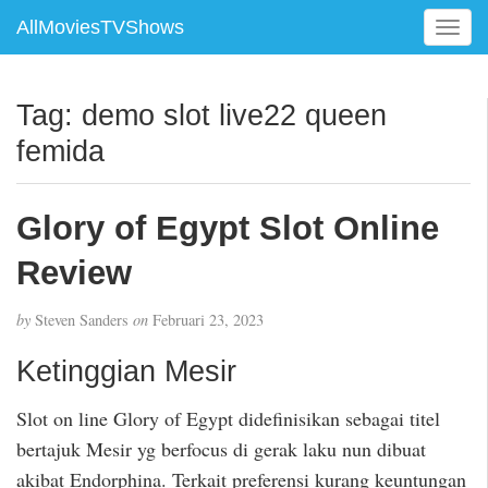
AllMoviesTVShows
T
o
g
g
Tag:
demo slot live22 queen
l
femida
e
n
a
Glory of Egypt Slot Online
v
i
Review
g
a
t
by
Steven Sanders
on
Februari 23, 2023
i
Ketinggian Mesir
o
n
Slot on line Glory of Egypt didefinisikan sebagai titel
bertajuk Mesir yg berfocus di gerak laku nun dibuat
akibat Endorphina. Terkait preferensi kurang keuntungan