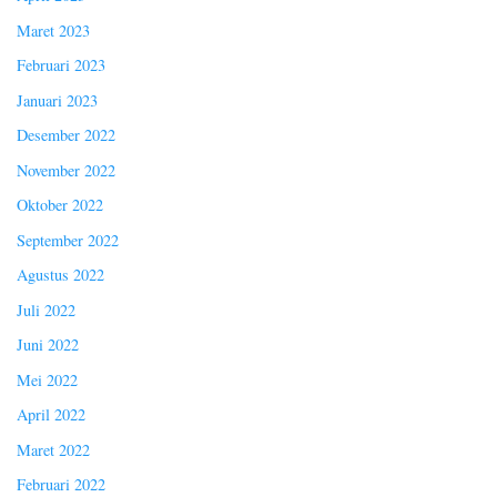
Maret 2023
Februari 2023
Januari 2023
Desember 2022
November 2022
Oktober 2022
September 2022
Agustus 2022
Juli 2022
Juni 2022
Mei 2022
April 2022
Maret 2022
Februari 2022