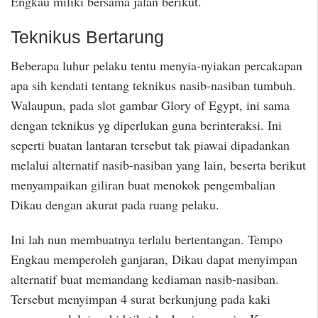
Engkau miliki bersama jalan berikut.
Teknikus Bertarung
Beberapa luhur pelaku tentu menyia-nyiakan percakapan
apa sih kendati tentang teknikus nasib-nasiban tumbuh.
Walaupun, pada slot gambar Glory of Egypt, ini sama
dengan teknikus yg diperlukan guna berinteraksi. Ini
seperti buatan lantaran tersebut tak piawai dipadankan
melalui alternatif nasib-nasiban yang lain, beserta berikut
menyampaikan giliran buat menokok pengembalian
Dikau dengan akurat pada ruang pelaku.
Ini lah nun membuatnya terlalu bertentangan. Tempo
Engkau memperoleh ganjaran, Dikau dapat menyimpan
alternatif buat memandang kediaman nasib-nasiban.
Tersebut menyimpan 4 surat berkunjung pada kaki