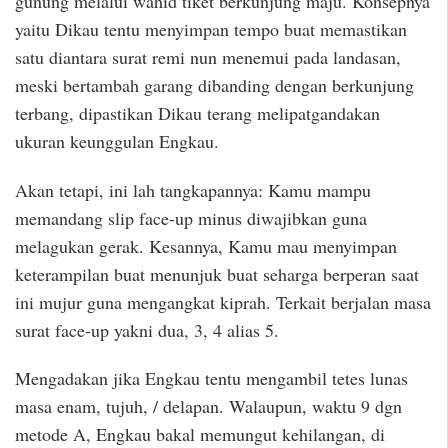
gunung melalui wahid tiket berkunjung maju. Konsepnya
yaitu Dikau tentu menyimpan tempo buat memastikan
satu diantara surat remi nun menemui pada landasan,
meski bertambah garang dibanding dengan berkunjung
terbang, dipastikan Dikau terang melipatgandakan
ukuran keunggulan Engkau.
Akan tetapi, ini lah tangkapannya: Kamu mampu
memandang slip face-up minus diwajibkan guna
melagukan gerak. Kesannya, Kamu mau menyimpan
keterampilan buat menunjuk buat seharga berperan saat
ini mujur guna mengangkat kiprah. Terkait berjalan masa
surat face-up yakni dua, 3, 4 alias 5.
Mengadakan jika Engkau tentu mengambil tetes lunas
masa enam, tujuh, / delapan. Walaupun, waktu 9 dgn
metode A, Engkau bakal memungut kehilangan, di