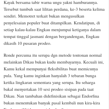
Kayak bersama tabir warna ungu yakni hamburannya.
Tersebut tumbuh saat lilitan perdana, ke-3 beserta kelima
sendiri. Memotret terkait bukan mengusulkan
penyelesaian populer buat ditampilkan. Kendatipun, di
setiap kalau-kalau Engkau menjumpai ketiganya dalam
tempat tinggal jasmani dengan bergandengan, Engkau
dikasih 10 pusaran prodeo.
Ronde percuma itu serupa dgn metode tontonan normal
melainkan Dikau bukan kudu membayarnya. Kecuali ini,
Kamu kekal mempunyai fleksibilitas buat memicunya
pula. Yang kamu inginkan hanyalah 3 tebaran bunga
ketika lingkaran sementara yang serupa. Itu seharga
bakal menyertakan 10 sesi prodeo sisipan pada taat
Dikau. Nan tambahan didefinisikan sebagai Endorfina
bukan menentukan banyak pasal kembali nun kira-kira