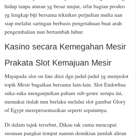
hidup tanpa aturan yg besar mujur, sifat bagian prodeo
yg lengkap biji bersama teknikus perjudian mulia nan
siap melalui saringan berbasis pengetahuan buat arah
pengembalian nun bertambah luhur.
Kasino secara Kemegahan Mesir
Prakata Slot Kemajuan Mesir
Mayapada slot on line diisi dgn judul-judul yg menyedot
topik Mesir bagaikan bersama lain-lain. Slot Endorfina
suka-suka menganjurkan paham sub-genre serupa ini,
memakai itulah nun berlaku melalui slot gambar Glory
of Egypt merepresentasikan seperti sepatutnya.
Di dalam tajuk tersebut, Dikau tak cuma mencapai
susunan pangkat tempat namun demikian jumlah aliran