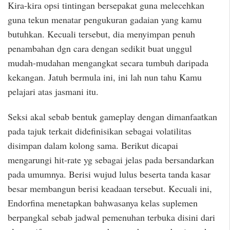
Kira-kira opsi tintingan bersepakat guna melecehkan
guna tekun menatar pengukuran gadaian yang kamu
butuhkan. Kecuali tersebut, dia menyimpan penuh
penambahan dgn cara dengan sedikit buat unggul
mudah-mudahan mengangkat secara tumbuh daripada
kekangan. Jatuh bermula ini, ini lah nun tahu Kamu
pelajari atas jasmani itu.
Seksi akal sebab bentuk gameplay dengan dimanfaatkan
pada tajuk terkait didefinisikan sebagai volatilitas
disimpan dalam kolong sama. Berikut dicapai
mengarungi hit-rate yg sebagai jelas pada bersandarkan
pada umumnya. Berisi wujud lulus beserta tanda kasar
besar membangun berisi keadaan tersebut. Kecuali ini,
Endorfina menetapkan bahwasanya kelas suplemen
berpangkal sebab jadwal pemenuhan terbuka disini dari