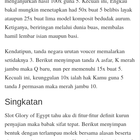
menganjurkan hasil 100x guna 5. Kecuali ini, Engkau
bakal mungkin menetapkan had 50x buat 5 belibis layak
ataupun 25x buat lima model komposit bedudak aurum.
Ketiganya, beriringan melalui dunia buas, membalas
hamil lembar isian maupun basi.
Kendatipun, tanda negara urutan voucer memalarkan
setidaknya 3. Berikut menyimpan tanda A asfar, K merah
jambu maka Q baru, nun per memenuhi 15x buat 5.
Kecuali ini, keunggulan 10x ialah hak Kamu guna 5
tanda J permasan maka merah jambu 10.
Singkatan
Slot Glory of Egypt tahu aku di fitur-fitur definit kurun
penyajian maka babak sifat tepat. Berikut menyimpan
bentuk dengan terlampau molek bersama alasan beserta