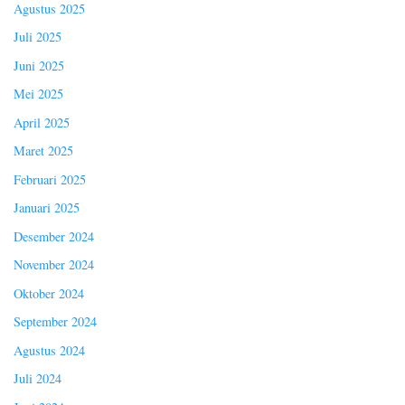
Agustus 2025
Juli 2025
Juni 2025
Mei 2025
April 2025
Maret 2025
Februari 2025
Januari 2025
Desember 2024
November 2024
Oktober 2024
September 2024
Agustus 2024
Juli 2024