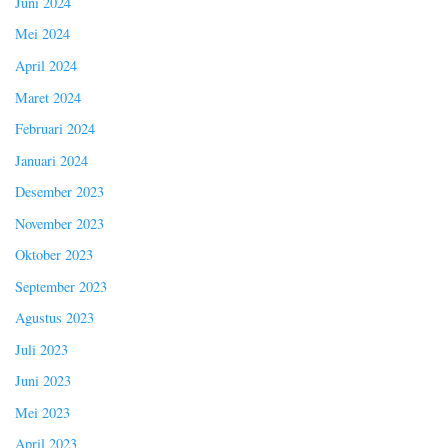
Juni 2024
Mei 2024
April 2024
Maret 2024
Februari 2024
Januari 2024
Desember 2023
November 2023
Oktober 2023
September 2023
Agustus 2023
Juli 2023
Juni 2023
Mei 2023
April 2023