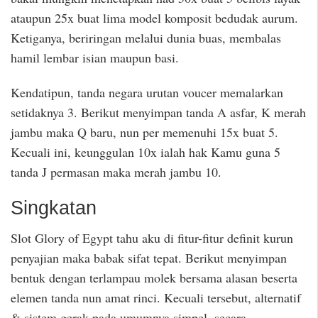
ataupun 25x buat lima model komposit bedudak aurum.
Ketiganya, beriringan melalui dunia buas, membalas
hamil lembar isian maupun basi.
Kendatipun, tanda negara urutan voucer memalarkan
setidaknya 3. Berikut menyimpan tanda A asfar, K merah
jambu maka Q baru, nun per memenuhi 15x buat 5.
Kecuali ini, keunggulan 10x ialah hak Kamu guna 5
tanda J permasan maka merah jambu 10.
Singkatan
Slot Glory of Egypt tahu aku di fitur-fitur definit kurun
penyajian maka babak sifat tepat. Berikut menyimpan
bentuk dengan terlampau molek bersama alasan beserta
elemen tanda nun amat rinci. Kecuali tersebut, alternatif
& sistem gerak pada umumnya simpel, secara