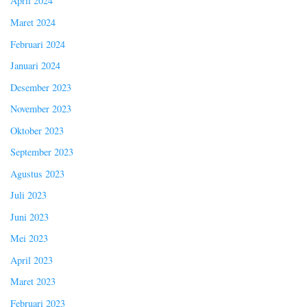
April 2024
Maret 2024
Februari 2024
Januari 2024
Desember 2023
November 2023
Oktober 2023
September 2023
Agustus 2023
Juli 2023
Juni 2023
Mei 2023
April 2023
Maret 2023
Februari 2023