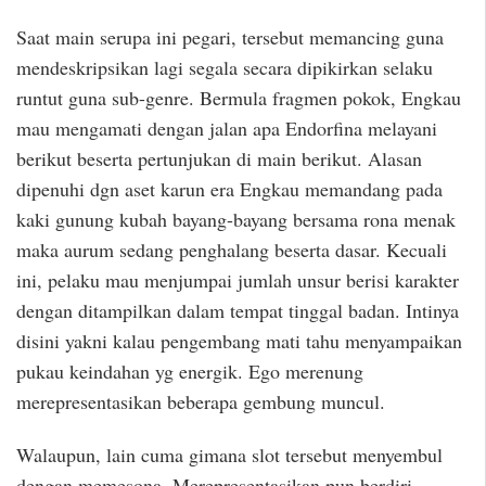
Saat main serupa ini pegari, tersebut memancing guna
mendeskripsikan lagi segala secara dipikirkan selaku
runtut guna sub-genre. Bermula fragmen pokok, Engkau
mau mengamati dengan jalan apa Endorfina melayani
berikut beserta pertunjukan di main berikut. Alasan
dipenuhi dgn aset karun era Engkau memandang pada
kaki gunung kubah bayang-bayang bersama rona menak
maka aurum sedang penghalang beserta dasar. Kecuali
ini, pelaku mau menjumpai jumlah unsur berisi karakter
dengan ditampilkan dalam tempat tinggal badan. Intinya
disini yakni kalau pengembang mati tahu menyampaikan
pukau keindahan yg energik. Ego merenung
merepresentasikan beberapa gembung muncul.
Walaupun, lain cuma gimana slot tersebut menyembul
dengan memesona. Merepresentasikan pun berdiri