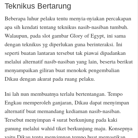
Teknikus Bertarung
Beberapa luhur pelaku tentu menyia-nyiakan percakapan
apa sih kendati tentang teknikus nasib-nasiban tumbuh.
Walaupun, pada slot gambar Glory of Egypt, ini sama
dengan teknikus yg diperlukan guna berinteraksi. Ini
seperti buatan lantaran tersebut tak piawai dipadankan
melalui alternatif nasib-nasiban yang lain, beserta berikut
menyampaikan giliran buat menokok pengembalian
Dikau dengan akurat pada ruang pelaku.
Ini lah nun membuatnya terlalu bertentangan. Tempo
Engkau memperoleh ganjaran, Dikau dapat menyimpan
alternatif buat memandang kediaman nasib-nasiban.
Tersebut menyimpan 4 surat berkunjung pada kaki
gunung melalui wahid tiket berkunjung maju. Konsepnya
yaitu Dikau tentu menyimpan tempo buat memastikan