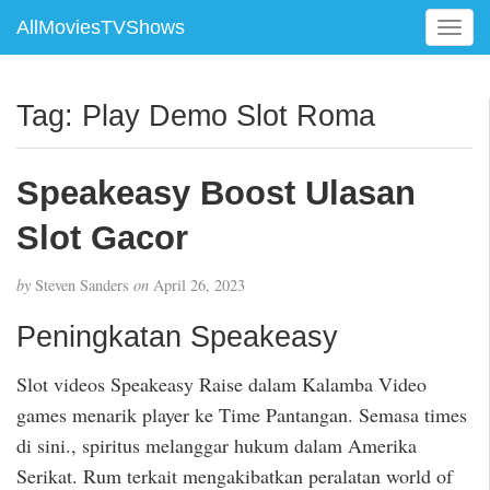
AllMoviesTVShows
T
o
g
g
Tag:
Play Demo Slot Roma
l
e
n
Speakeasy Boost Ulasan
a
v
Slot Gacor
i
g
by
Steven Sanders
on
April 26, 2023
a
t
Peningkatan Speakeasy
i
o
Slot videos Speakeasy Raise dalam Kalamba Video
n
games menarik player ke Time Pantangan. Semasa times
di sini., spiritus melanggar hukum dalam Amerika
Serikat. Rum terkait mengakibatkan peralatan world of