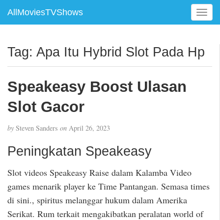
AllMoviesTVShows
T
o
g
g
Tag:
Apa Itu Hybrid Slot Pada Hp
l
e
n
Speakeasy Boost Ulasan
a
v
Slot Gacor
i
g
by
Steven Sanders
on
April 26, 2023
a
t
Peningkatan Speakeasy
i
o
Slot videos Speakeasy Raise dalam Kalamba Video
n
games menarik player ke Time Pantangan. Semasa times
di sini., spiritus melanggar hukum dalam Amerika
Serikat. Rum terkait mengakibatkan peralatan world of