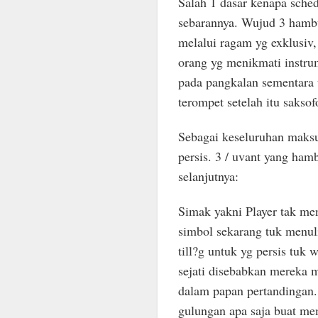
Salah 1 dasar kenapa sched
sebarannya. Wujud 3 hambur
melalui ragam yg exklusiv,
orang yg menikmati instrum
pada pangkalan sementara 
terompet setelah itu saksof
Sebagai keseluruhan maksu
persis. 3 / uvant yang ha
selanjutnya:
Simak yakni Player tak m
simbol sekarang tuk menul
till?g untuk yg persis tuk
sejati disebabkan mereka 
dalam papan pertandingan.
gulungan apa saja buat m