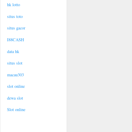
hk lotto
situs toto
situs gacor
I88CASH
data hk
situs slot
macau303
slot online
dewa slot
Slot online