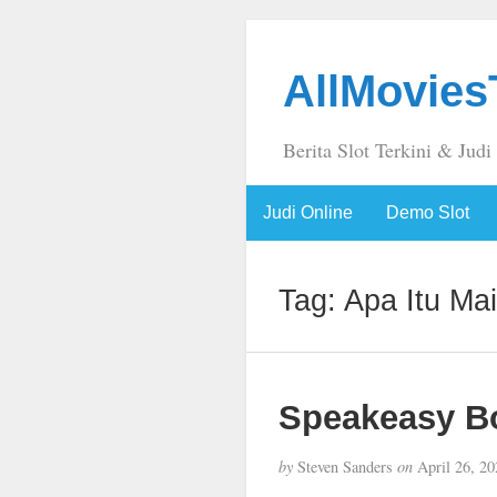
AllMovie
Berita Slot Terkini & Judi
Judi Online
Demo Slot
Tag:
Apa Itu Mai
Speakeasy Bo
by
Steven Sanders
on
April 26, 20