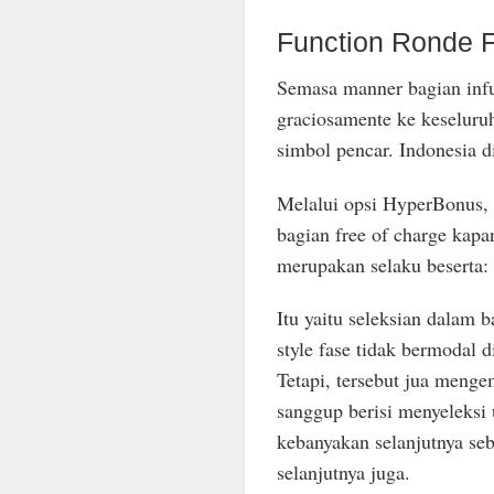
Function Ronde 
Semasa manner bagian inf
graciosamente ke keseluru
simbol pencar. Indonesia d
Melalui opsi HyperBonus,
bagian free of charge kapa
merupakan selaku beserta:
Itu yaitu seleksian dalam 
style fase tidak bermodal 
Tetapi, tersebut jua menge
sanggup berisi menyeleksi
kebanyakan selanjutnya se
selanjutnya juga.