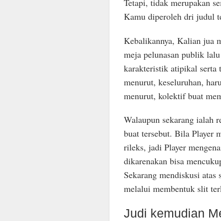
Tetapi, tidak merupakan s
Kamu diperoleh dri judul t
Kebalikannya, Kalian jua m
meja pelunasan publik lalu 
karakteristik atipikal serta
menurut, keseluruhan, haru
menurut, kolektif buat me
Walaupun sekarang ialah r
buat tersebut. Bila Player 
rileks, jadi Player mengena
dikarenakan bisa mencukupi
Sekarang mendiskusi atas 
melalui membentuk slit ter
Judi kemudian M