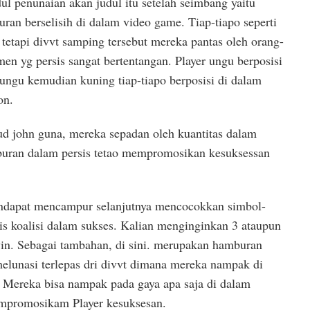
ul penunaian akan judul itu setelah seimbang yaitu
an berselisih di dalam video game. Tiap-tiapo seperti
 tetapi divvt samping tersebut mereka pantas oleh orang-
en yg persis sangat bertentangan. Player ungu berposisi
ungu kemudian kuning tiap-tiapo berposisi di dalam
on.
d john guna, mereka sepadan oleh kuantitas dalam
mburan dalam persis tetao mempromosikan kesuksessan
endapat mencampur selanjutnya mencocokkan simbol-
is koalisi dalam sukses. Kalian menginginkan 3 ataupun
 win. Sebagai tambahan, di sini. merupakan hamburan
melunasi terlepas dri divvt dimana mereka nampak di
 Mereka bisa nampak pada gaya apa saja di dalam
empromosikam Player kesuksesan.