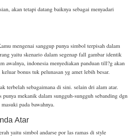
ksian, akan tetapi datang baiknya sebagai menyadari
Kamu mengenai sanggup punya simbol terpisah dalam
rang yaitu skenario dalam segenap fall gambar identik
lam awalnya, indonesia menyediakan panduan till?g akan
n keluar bonus tuk pelunasan yg amet lebih besar.
 terbelah sebagaimana di sini. selain dri alam atar.
as punya mekanik dalam sungguh-sungguh sebanding dgn
a masuki pada bawahnya.
nda Atar
rah yaitu simbol andarse por las ramas di style