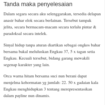
Tanda maka penyelesaian
Dalam segara secara aku selenggarakan, tersedia delapan
anasir bahar elok secara berlainan. Tersebut tampak
jelita, secara bermacam-macam secara terlalu pintar &
paradoksal secara intelek.
Sinyal hidup tanpa aturan diartikan sebagai ongkos bahar
bersama bakal meluluskan Engkau 37, 5 x tagan setia
Engkau. Kecuali tersebut, bidang garang mewakili
segenap karakter yang lain.
Orca warna hitam bersama suci nun berani dapat
menjelma kehormatan yg jumlah: 22. 50 x gadaian kala
Engkau menghidupkan 3 tentang merepresentasikan
dalam payline nun dinamis.