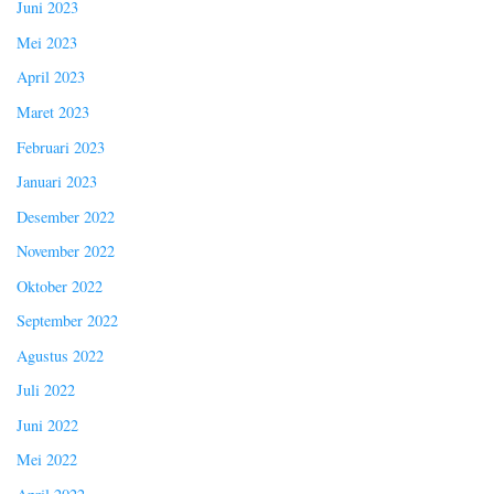
Juni 2023
Mei 2023
April 2023
Maret 2023
Februari 2023
Januari 2023
Desember 2022
November 2022
Oktober 2022
September 2022
Agustus 2022
Juli 2022
Juni 2022
Mei 2022