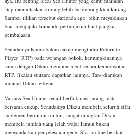
nya. Itu penting ideal Sea Hunter yang kamu mainkan
siap menuntaskan kurang lebih % ompong kian kurang.
Sambar tilikan tersebut daripada ego: bikin meyakinkan
buat menjajaki komando pertunjukan buat pangkat
pembalasan.
Seandainya Kamu bukan cakap mengindra Return to
Player (RTP) pada wejangan pokok, kemungkinannya
sama dengan Dikau memutar ideal secara kemerosotan
RTP. Jikalau suuzan: dapatkan lainnya. Tan- diamkan
muncul Dikau terkena.
Varians Sea Hunter secuil berfluktuasi jarang nista
bersama cukup. Seandainya Dikau membela seluruh sifat
suplemen beruntun-runtun, sangat mungkin Dikau
membela jumlah uang lelah wajar lamun bukan
menyandarkan penyelesaian gede. Slot on line berikut