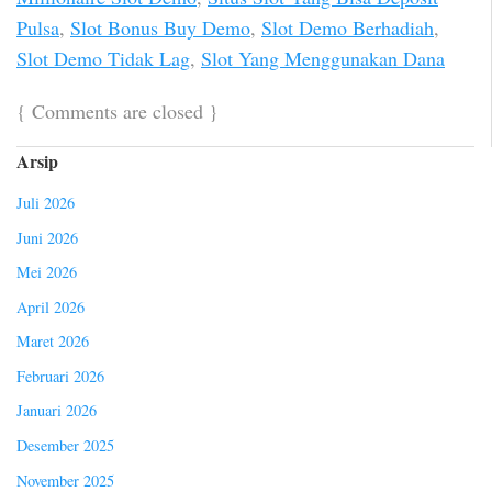
Pulsa
,
Slot Bonus Buy Demo
,
Slot Demo Berhadiah
,
Slot Demo Tidak Lag
,
Slot Yang Menggunakan Dana
{
Comments are closed
}
Arsip
Juli 2026
Juni 2026
Mei 2026
April 2026
Maret 2026
Februari 2026
Januari 2026
Desember 2025
November 2025