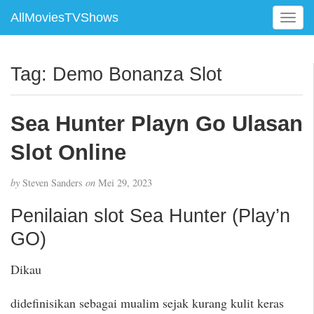
AllMoviesTVShows
T
o
g
g
Tag:
Demo Bonanza Slot
l
e
n
Sea Hunter Playn Go Ulasan
a
v
Slot Online
i
g
by
Steven Sanders
on
Mei 29, 2023
a
t
Penilaian slot Sea Hunter (Play’n
i
GO)
o
n
Dikau
didefinisikan sebagai mualim sejak kurang kulit keras